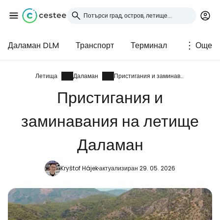
Даламан DLM
Транспорт
Терминал
Още
Влезте в Cestee
... световната общност на туристите
Летища
Даламан
Пристигания и заминавания
Пристигания и
Продължете с Google
заминавания на летище
Даламан
Продължете с Facebook
Kryštof Hájek
актуализиран 29. 05. 2026
Продължете с имейл