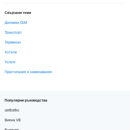
Свързани теми
Даламан DLM
Транспорт
Терминал
Хотели
Услуги
Пристигания и заминавания
Популярни ръководства
airBaltic
Виена VIE
Ryanair