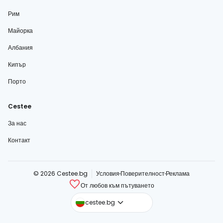
Рим
Майорка
Албания
Кипър
Порто
Cestee
За нас
Контакт
© 2026 Cestee.bg
Условия
Поверителност
Реклама
От любов към пътуването
cestee.com
cestee.bg
cestee.sk