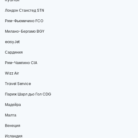
Лондон Станстед STN
Рим-Фьюмичино FCO
Милано-Бергамо BGY
easyJet
Сардиния
Рим-Чампино CIA
Wizz Air
Travel Service
Париж Шарл дьо Гол CDG
Мадейра
Малта
Венеция
Исландия