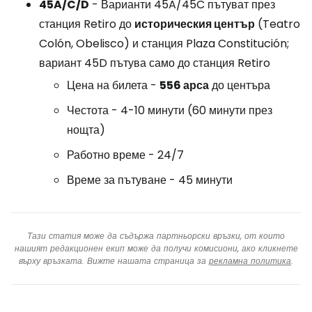
45A/C/D
- Варианти 45A/45C пътуват през
станция Retiro до
историческия център
(Teatro
Colón, Obelisco) и станция Plaza Constitución;
вариант 45D пътува само до станция Retiro
Цена на билета -
556 арса
до центъра
Честота - 4-10 минути (60 минути през
нощта)
Работно време - 24/7
Време за пътуване - 45 минути
Тази статия може да съдържа партньорски връзки, от които
нашият редакционен екип може да получи комисиони, ако кликнете
върху връзката. Вижте нашата страница за
рекламна политика
.