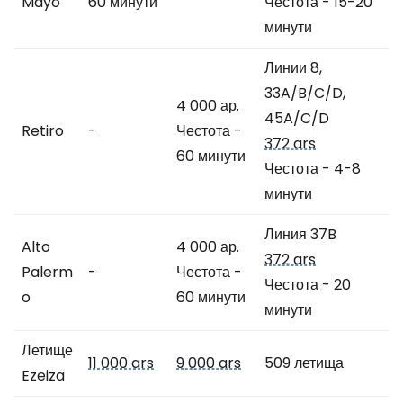
Mayo
60 минути
Честота - 15-20
минути
Линии 8,
33A/B/C/D,
4 000 ар.
45A/C/D
Retiro
-
Честота -
372 ars
60 минути
Честота - 4-8
минути
Линия 37B
Alto
4 000 ар.
372 ars
Palerm
-
Честота -
Честота - 20
o
60 минути
минути
Летище
11 000 ars
9 000 ars
509 летища
Ezeiza