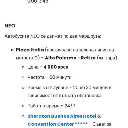
0:00, 3:45
NEO
Автобусите NEO се движат по два маршрута:
Plaza Italia
(прекачване на зелена линия на
метрото D) -
Alto Palermo - Retiro
(жп гара)
Цена -
4 000 арса
Честота - 60 минути
Време за пътуване - 20 до 30 минути в
зависимост от пътната обстановка
Работно време - 24/7
Sheraton Buenos Aires Hotel &
Convention Center *****
- Съвет за