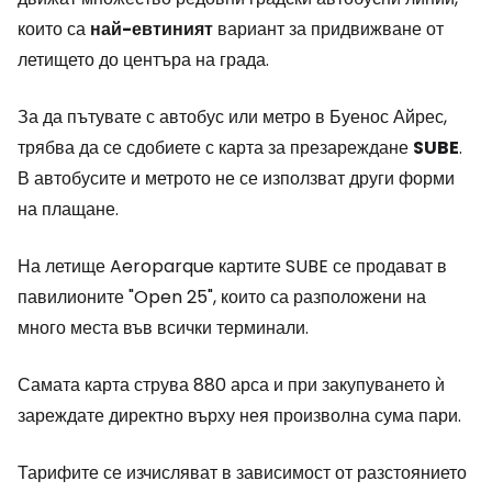
които са
най-евтиният
вариант за придвижване от
летището до центъра на града.
За да пътувате с автобус или метро в Буенос Айрес,
трябва да се сдобиете с карта за презареждане
SUBE
.
В автобусите и метрото не се използват други форми
на плащане.
На летище Aeroparque картите SUBE се продават в
павилионите "Open 25", които са разположени на
много места във всички терминали.
Самата карта струва 880 арса и при закупуването ѝ
зареждате директно върху нея произволна сума пари.
Тарифите се изчисляват в зависимост от разстоянието