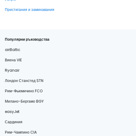
Пристигания и заминавания
Популярни ръководства
airBaltic
Виена VIE
Ryanair
Лондон Станстед STN
Рим-Фьюмичино FCO
Милано-Бергамо BGY
easyJet
Сардиния
Рим-Чампино CIA