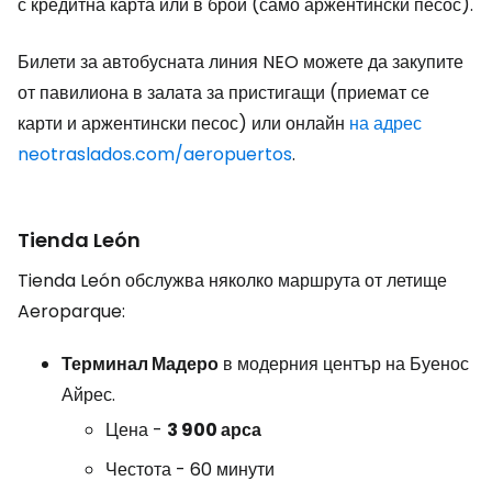
с кредитна карта или в брой (само аржентински песос).
Билети за автобусната линия NEO можете да закупите
от павилиона в залата за пристигащи (приемат се
карти и аржентински песос) или онлайн
на адрес
neotraslados.com/aeropuertos
.
Tienda León
Tienda León обслужва няколко маршрута от летище
Aeroparque:
Терминал Мадеро
в модерния център на Буенос
Айрес.
Цена -
3 900 арса
Честота - 60 минути