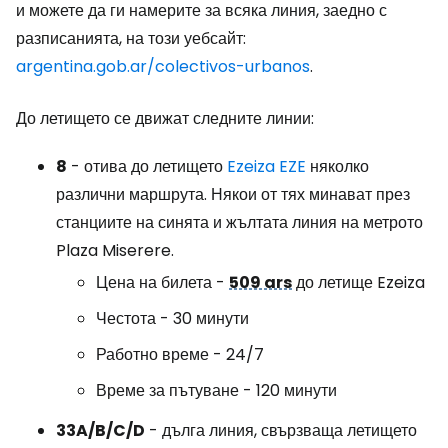
и можете да ги намерите за всяка линия, заедно с
разписанията, на този уебсайт:
argentina.gob.ar/colectivos-urbanos
.
До летището се движат следните линии:
8
- отива до летището
Ezeiza EZE
няколко
различни маршрута. Някои от тях минават през
станциите на синята и жълтата линия на метрото
Plaza Miserere.
Цена на билета -
509 ars
до летище Ezeiza
Честота - 30 минути
Работно време - 24/7
Време за пътуване - 120 минути
33A/B/C/D
- дълга линия, свързваща летището