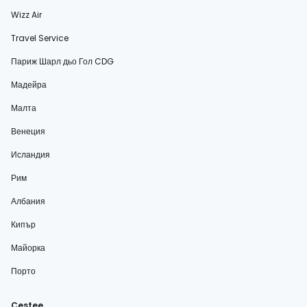
Wizz Air
Travel Service
Париж Шарл дьо Гол CDG
Мадейра
Малта
Венеция
Исландия
Рим
Албания
Кипър
Майорка
Порто
Cestee