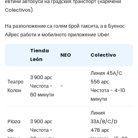
евтини автобуси на градския транспорт (наречени
Colectivos).
На разположение са голям брой таксита, а в Буенос
Айрес работи и мобилното приложение Uber.
Tienda
NEO
Colectivo
León
Линия 45A/C
3 900 арс
Театро
556 арс
Честота -
-
Колон
Честота - 4-10
60 минути
минути
Линия
Plaza
3 900 арс
33A/B/C/D
de
Честота -
478 арс