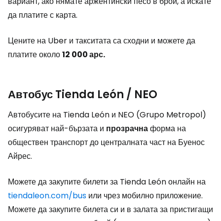
вариант, ако нямате аржентински песо в брой, а искате
да платите с карта.
Цените на Uber и такситата са сходни и можете да
платите около
12 000 арс.
Автобус Tienda León / NEO
Автобусите на Tienda León и NEO (Grupo Metropol)
осигуряват най-бързата и
прозрачна
форма на
обществен транспорт до централната част на Буенос
Айрес.
Можете да закупите билети за Tienda León онлайн на
tiendaleon.com/bus
или чрез мобилно приложение.
Можете да закупите билета си и в залата за пристигащи