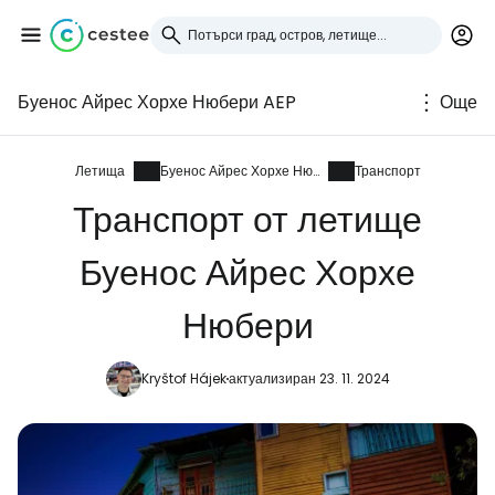
Буенос Айрес Хорхе Нюбери AEP
Още
Влезте в Cestee
... световната общност на туристите
Летища
Буенос Айрес Хорхе Нюбери
Транспорт
Транспорт от летище
Продължете с Google
Буенос Айрес Хорхе
Нюбери
Продължете с Facebook
Kryštof Hájek
актуализиран 23. 11. 2024
Продължете с имейл