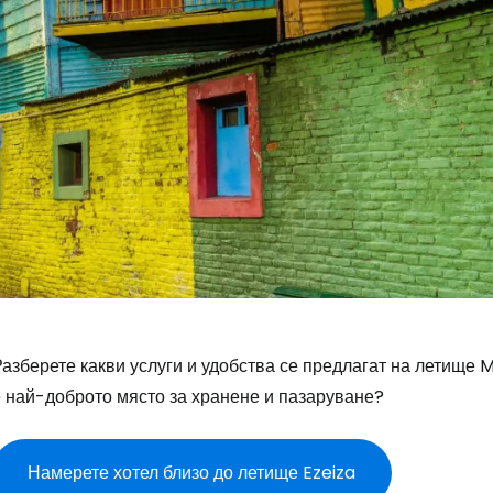
азберете какви услуги и удобства се предлагат на летище Mi
е най-доброто място за хранене и пазаруване?
Намерете хотел близо до летище Ezeiza