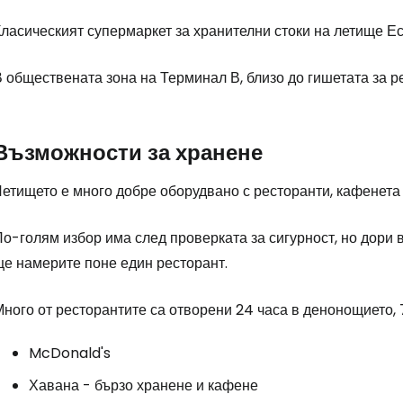
ласическият супермаркет за хранителни стоки на летище Ес
 обществената зона на Терминал В, близо до гишетата за р
Възможности за хранене
етището е много добре оборудвано с ресторанти, кафенета 
По-голям избор има след проверката за сигурност, но дори
ще намерите поне един ресторант.
ного от ресторантите са отворени 24 часа в денонощието, 
McDonald's
Хавана - бързо хранене и кафене