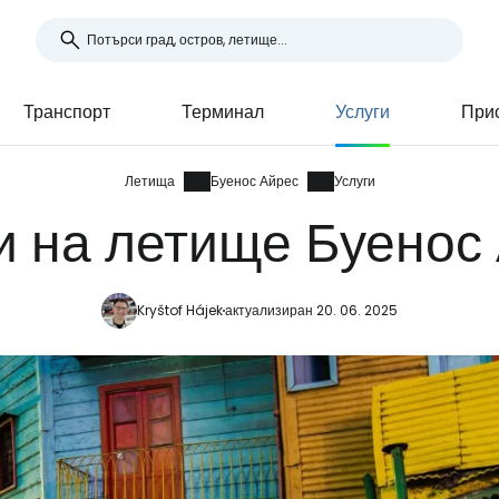
Транспорт
Терминал
Услуги
Прис
Летища
Буенос Айрес
Услуги
и на летище Буенос
Kryštof Hájek
актуализиран 20. 06. 2025