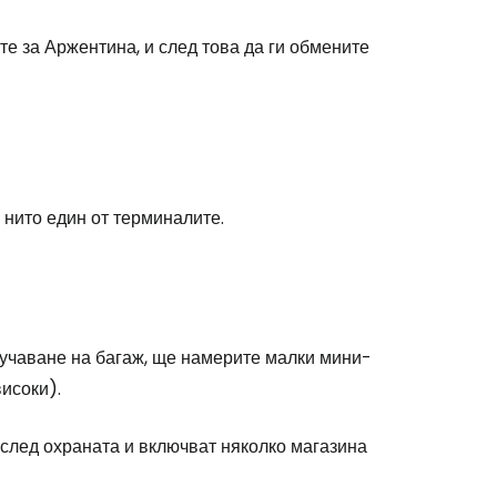
е за Аржентина, и след това да ги обмените
stee
а нито един от терминалите.
одължете с Google
дължете с Facebook
олучаване на багаж, ще намерите малки мини-
високи).
дължете с имейл
 след охраната и включват няколко магазина