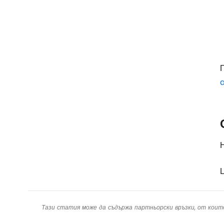
Н
Ц
Тази статия може да съдържа партньорски връзки, от коит