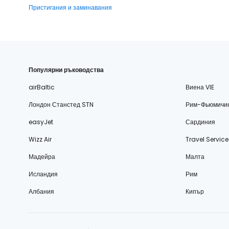
Пристигания и заминавания
Популярни ръководства
airBaltic
Виена VIE
Лондон Станстед STN
Рим-Фьюмичи
easyJet
Сардиния
Wizz Air
Travel Service
Мадейра
Малта
Исландия
Рим
Албания
Кипър