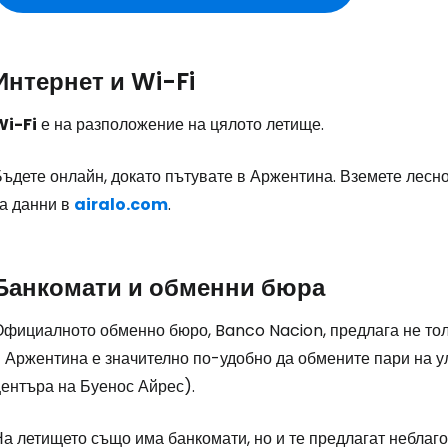
Интернет и Wi-Fi
Wi-Fi
е на разположение на цялото летище.
Бъдете онлайн, докато пътувате в Аржентина. Вземете лесно
за данни в
airalo.com
.
Банкомати и обменни бюра
Официалното обменно бюро, Banco Nacion, предлага не тол
в Аржентина е значително по-удобно да обмените пари на у
центъра на Буенос Айрес).
На летището също има банкомати, но и те предлагат неблаг