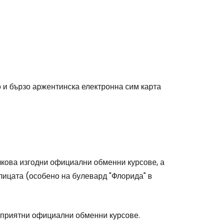
 и бързо аржентинска електронна сим карта
кова изгодни официални обменни курсове, а
лицата (особено на булевард "Флорида" в
оприятни официални обменни курсове.