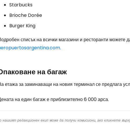
Starbucks
Brioche Dorée
Burger King
Подробен списък на всички магазини и ресторанти можете д
aeropuertosargentina.com.
Опаковане на багаж
а етажа за заминаващи на новия терминал се предлага усл
ената на един багаж е приблизително 6 000 арса.
о нашият редакционен екип може да получи комисиони, ако кликнете вър