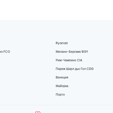
Ryanair
но FCO
Милано-Бергамо BGY
Рим-Чампино CIA
Париж Шарл дьо Гол CDG
Венеция
Майорка
Порто