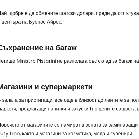
ай-добре е да обмените щатски долари, преди да отпътуват
 центъра на Буенос Айрес.
Влезте в Ce
Съхранение на багаж
... световната общност на туристите
етище Ministro Pistarini не разполага със склад за багаж н
Пр
Магазини и супермаркети
Про
 залата за пристигащи, все още в близост до лентите за п
аркети, предлагащи напитки и закуски (но цените са доста 
Про
Повечето от магазините се намират в зоната за заминаващи
uty free
, както и магазини за козметика, мода и сувенири.