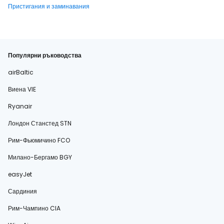
Пристигания и заминавания
Популярни ръководства
airBaltic
Виена VIE
Ryanair
Лондон Станстед STN
Рим-Фьюмичино FCO
Милано-Бергамо BGY
easyJet
Сардиния
Рим-Чампино CIA