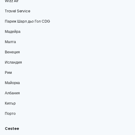
Wizz Air
Travel Service
Париж Шарл дьо Гол CDG
Мадейра
Малта
Венеция
Исландия
Рим
Майорка
Албания
Кипър
Порто
Cestee