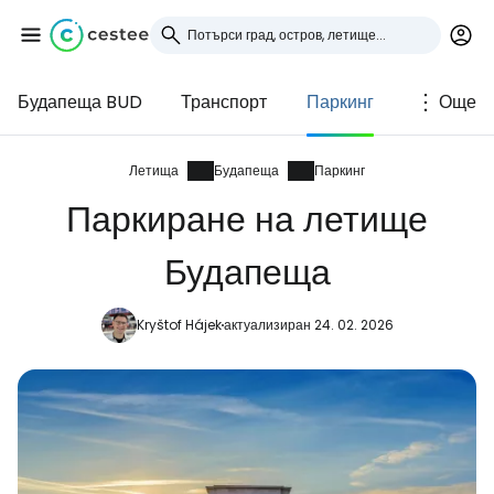
Будапеща BUD
Транспорт
Паркинг
Още
Влезте в Cestee
... световната общност на туристите
Летища
Будапеща
Паркинг
Паркиране на летище
Продължете с Google
Будапеща
Kryštof Hájek
актуализиран 24. 02. 2026
Продължете с Facebook
Продължете с имейл