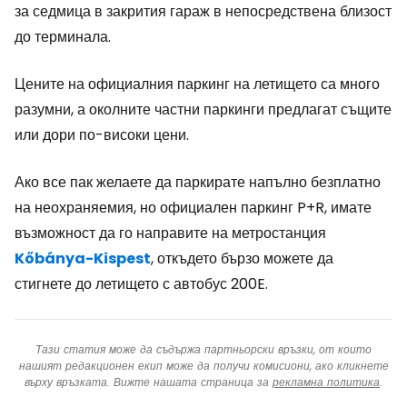
за седмица в закрития гараж в непосредствена близост
до терминала.
Цените на официалния паркинг на летището са много
разумни, а околните частни паркинги предлагат същите
или дори по-високи цени.
Ако все пак желаете да паркирате напълно безплатно
на неохраняемия, но официален паркинг P+R, имате
възможност да го направите на метростанция
Kőbánya-Kispest
, откъдето бързо можете да
стигнете до летището с автобус 200E.
Тази статия може да съдържа партньорски връзки, от които
нашият редакционен екип може да получи комисиони, ако кликнете
върху връзката. Вижте нашата страница за
рекламна политика
.