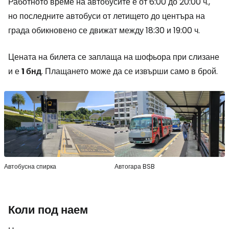
Работното време на автобусите е от 6:00 до 20:00 ч.,
но последните автобуси от летището до центъра на
града обикновено се движат между 18:30 и 19:00 ч.
Цената на билета се заплаща на шофьора при слизане
и е
1 бнд
. Плащането може да се извърши само в брой.
Автобусна спирка
Автогара BSB
Коли под наем