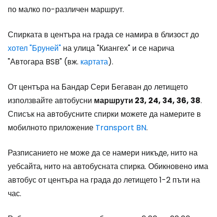
по малко по-различен маршрут.
Спирката в центъра на града се намира в близост до
хотел "Бруней"
на улица "Киангех" и се нарича
"Автогара BSB" (вж.
картата
).
От центъра на Бандар Сери Бегаван до летището
използвайте автобусни
маршрути 23, 24, 34, 36, 38
.
Списък на автобусните спирки можете да намерите в
мобилното приложение
Transport BN
.
Разписанието не може да се намери никъде, нито на
уебсайта, нито на автобусната спирка. Обикновено има
автобус от центъра на града до летището 1-2 пъти на
час.