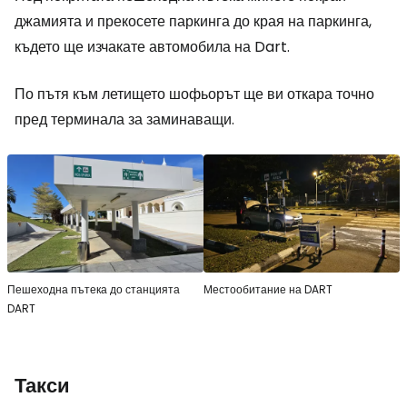
джамията и прекосете паркинга до края на паркинга,
където ще изчакате автомобила на Dart.
По пътя към летището шофьорът ще ви откара точно
пред терминала за заминаващи.
Пешеходна пътека до станцията
Местообитание на DART
DART
Такси