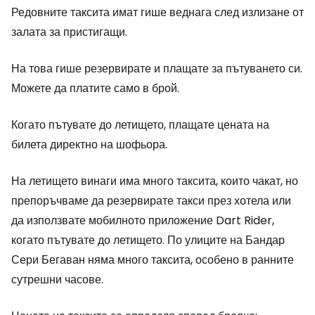
Редовните таксита имат гише веднага след излизане от
залата за пристигащи.
На това гише резервирате и плащате за пътуването си.
Можете да платите само в брой.
Когато пътувате до летището, плащате цената на
билета директно на шофьора.
На летището винаги има много таксита, които чакат, но
препоръчваме да резервирате такси през хотела или
да използвате мобилното приложение Dart Rider,
когато пътувате до летището. По улиците на Бандар
Сери Бегаван няма много таксита, особено в ранните
сутрешни часове.