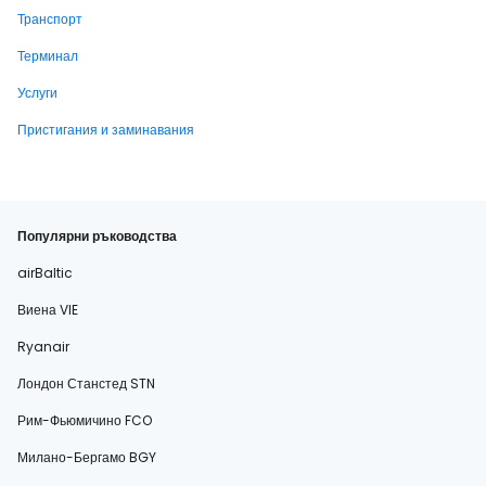
Транспорт
Терминал
Услуги
Пристигания и заминавания
Популярни ръководства
airBaltic
Виена VIE
Ryanair
Лондон Станстед STN
Рим-Фьюмичино FCO
Милано-Бергамо BGY