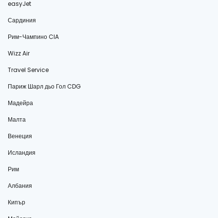
easyJet
Сардиния
Рим-Чампино CIA
Wizz Air
Travel Service
Париж Шарл дьо Гол CDG
Мадейра
Малта
Венеция
Исландия
Рим
Албания
Кипър