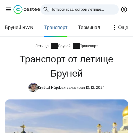
Бруней BWN
Транспорт
Терминал
Още
Влезте в Cestee
... световната общност на туристите
Летища
Бруней
Транспорт
Транспорт от летище
Продължете с Google
Бруней
Kryštof Hájek
актуализиран 13. 12. 2024
Продължете с Facebook
Продължете с имейл