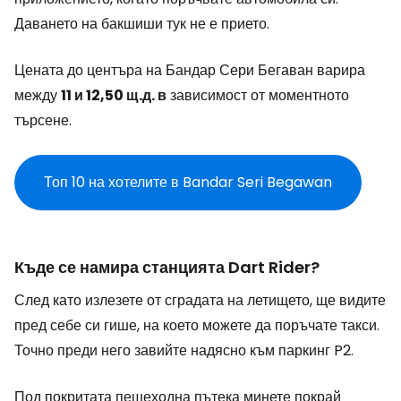
Даването на бакшиши тук не е прието.
Цената до центъра на Бандар Сери Бегаван варира
между
11 и 12,50 щ.д. в
зависимост от моментното
търсене.
Топ 10 на хотелите в Bandar Seri Begawan
Къде се намира станцията Dart Rider?
След като излезете от сградата на летището, ще видите
пред себе си гише, на което можете да поръчате такси.
Точно преди него завийте надясно към паркинг P2.
Под покритата пешеходна пътека минете покрай