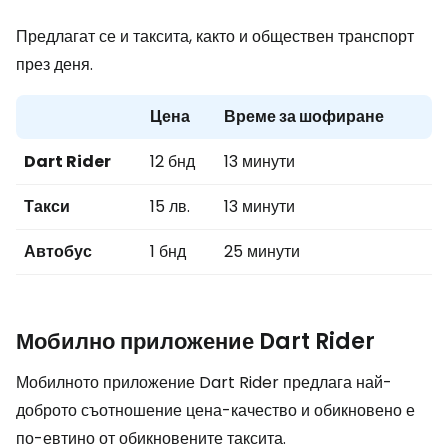
Предлагат се и таксита, както и обществен транспорт
през деня.
Цена
Време за шофиране
Dart Rider
12 бнд
13 минути
Такси
15 лв.
13 минути
Автобус
1 бнд
25 минути
Мобилно приложение Dart Rider
Мобилното приложение Dart Rider предлага най-
доброто съотношение цена-качество и обикновено е
по-евтино от обикновените таксита.