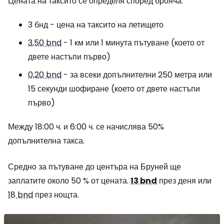
Цената на таксито се определя според брояча:
3 бнд - цена на таксито на летището
3,50 bnd
- 1 км или 1 минута пътуване (което от
двете настъпи първо)
0,20 bnd
- за всеки допълнителни 250 метра или
15 секунди шофиране (което от двете настъпи
първо)
Между 18:00 ч. и 6:00 ч. се начислява 50%
допълнителна такса.
Средно за пътуване до центъра на Бруней ще
заплатите около 50 % от цената.
13 bnd
през деня или
18 bnd
през нощта.