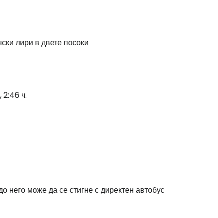
stee
нски лири в двете посоки
 2:46 ч.
одължете с Google
дължете с Facebook
дължете с имейл
до него може да се стигне с директен автобус