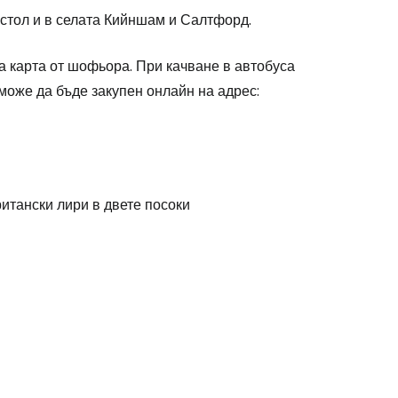
истол и в селата Кийншам и Салтфорд.
а карта от шофьора. При качване в автобуса
може да бъде закупен онлайн на адрес:
ритански лири в двете посоки