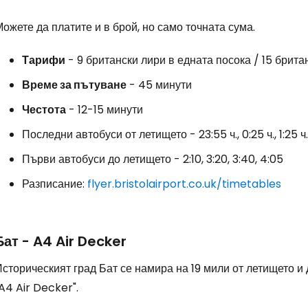
ожете да платите и в брой, но само точната сума.
Влезте в Ce
Тарифи
- 9 британски лири в едната посока / 15 брита
Време за пътуване
- 45 минути
... световната общност на туристите
Честота
- 12-15 минути
Последни автобуси от летището - 23:55 ч., 0:25 ч., 1:25 ч.,
Пр
Първи автобуси до летището - 2:10, 3:20, 3:40, 4:05
Разписание:
flyer.bristolairport.co.uk/timetables
Про
Бат - A4 Air Decker
Про
сторическият град Бат се намира на 19 мили от летището и 
A4 Air Decker".