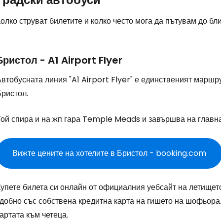
олко струват билетите и колко често мога да пътувам до бл
Бристол - A1 Airport Flyer
втобусната линия "A1 Airport Flyer" е единственият маршру
Бристол.
Той спира и на жп гара Temple Meads и завършва на главна
Вижте цените на хотелите в Бристол - booking.com
упете билета си онлайн от официалния уебсайт на летището
удобно със собствена кредитна карта на гишето на шофьора
артата към четеца.