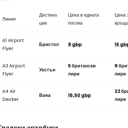
Дестина
Цена в едната
Цена 
Линия
ции
посока
връщ
A1 Airport
Бристол
9 gbp
15 gb
Flyer
A3 Airport
5 британски
8 бри
Уестън
Flyer
лири
лири
A4 Air
22 бр
Вана
16,50 gbp
Decker
лири
Градски автобуси