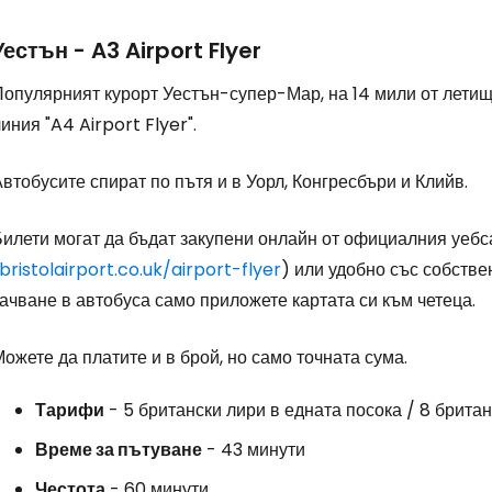
Уестън - A3 Airport Flyer
опулярният курорт Уестън-супер-Мар, на 14 мили от летище
иния "A4 Airport Flyer".
втобусите спират по пътя и в Уорл, Конгресбъри и Клийв.
Билети могат да бъдат закупени онлайн от официалния уебс
bristolairport.co.uk/airport-flyer
) или удобно със собстве
ачване в автобуса само приложете картата си към четеца.
ожете да платите и в брой, но само точната сума.
Тарифи
- 5 британски лири в едната посока / 8 британ
Време за пътуване
- 43 минути
Честота
- 60 минути