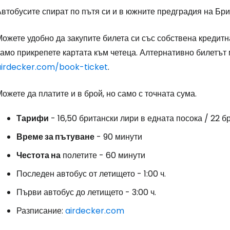
Автобусите спират по пътя си и в южните предградия на Бр
ожете удобно да закупите билета си със собствена кредитн
амо прикрепете картата към четеца. Алтернативно билетът 
airdecker.com/book-ticket
.
ожете да платите и в брой, но само с точната сума.
Тарифи
- 16,50 британски лири в едната посока / 22 б
Време за пътуване
- 90 минути
Честота на
полетите - 60 минути
Последен автобус от летището - 1:00 ч.
Първи автобус до летището - 3:00 ч.
Разписание:
airdecker.com