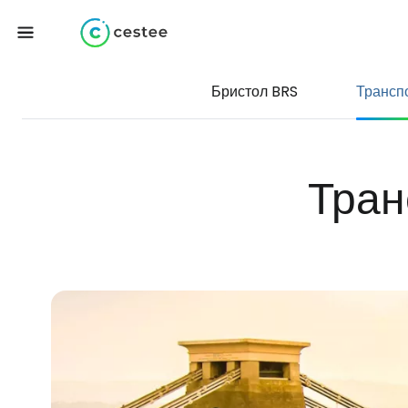
Бристол BRS
Трансп
Тран