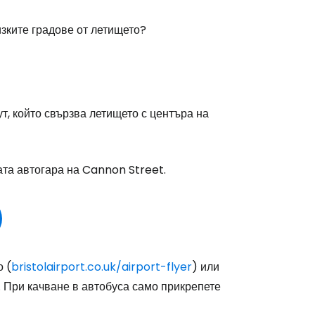
изките градове от летището?
т, който свързва летището с центъра на
та автогара на Cannon Street.
 (
bristolairport.co.uk/airport-flyer
) или
. При качване в автобуса само прикрепете