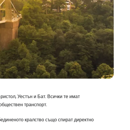
истол, Уестън и Бат. Всички те имат
обществен транспорт.
бединеното кралство също спират директно