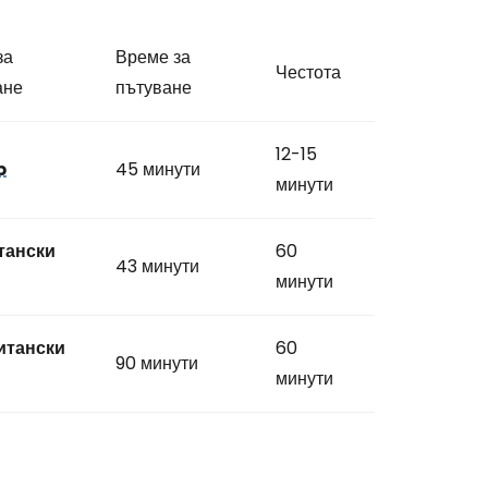
за
Време за
Честота
ане
пътуване
12-15
p
45 минути
минути
тански
60
43 минути
минути
итански
60
90 минути
минути