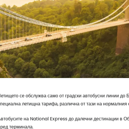
етището се обслужва само от градски автобусни линии до Бр
специална летищна тарифа, различна от тази на нормалния 
Автобусите на National Express до далечни дестинации в О
пред терминала.