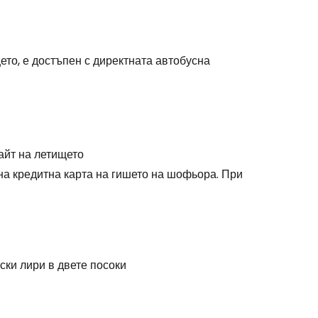
то, е достъпен с директната автобусна
айт на летището
на кредитна карта на гишето на шофьора. При
ски лири в двете посоки