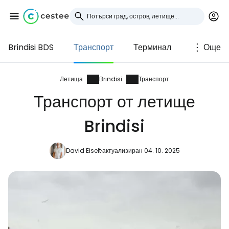
Brindisi BDS
Транспорт
Терминал
Още
Влезте в Cestee
... световната общност на туристите
Летища
Brindisi
Транспорт
Транспорт от летище
Продължете с Google
Brindisi
David Eiselt
актуализиран 04. 10. 2025
Продължете с Facebook
Продължете с имейл