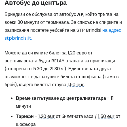
Автобус до центъра
Бриндизи се обслужва от автобус
AP
, който тръгва на
всеки 30 минути от терминала. За списък на спирките и
разписания посетете уебсайта на STP Brindisi
на адрес
stpbrindisi.it.
Можете да си купите билет за 1,20 евро от
вестникарската будка RELAY в залата за пристигащи
(отворена от 5:30 до 21:30 ч.). Единствената друга
възможност е да закупите билета от шофьора (само в
брой), където билетът струва
1,50 eur
.
Време за пътуване до централната гара
- 11
минути
Тарифи
-
1,20 eur
от билетната каса /
1,50 eur
от
шофьора