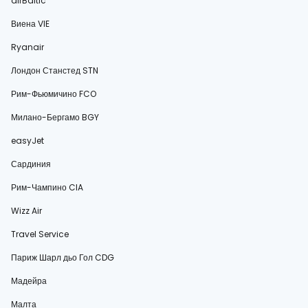
airBaltic
Виена VIE
Ryanair
Лондон Станстед STN
Рим-Фьюмичино FCO
Милано-Бергамо BGY
easyJet
Сардиния
Рим-Чампино CIA
Wizz Air
Travel Service
Париж Шарл дьо Гол CDG
Мадейра
Малта