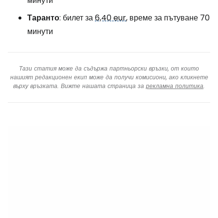
минути
Таранто
: билет за
6,40 eur
, време за пътуване 70
минути
Тази статия може да съдържа партньорски връзки, от които
нашият редакционен екип може да получи комисиони, ако кликнете
върху връзката. Вижте нашата страница за
рекламна политика
.