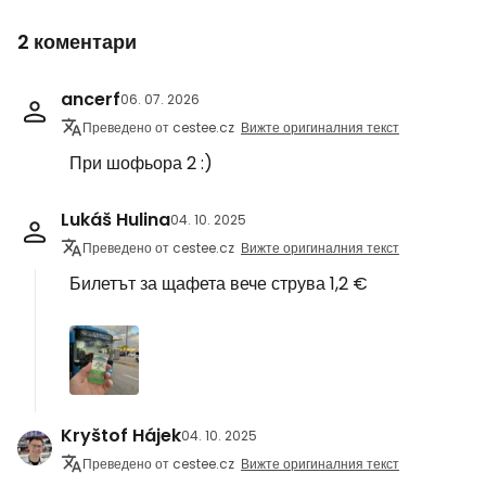
2 коментари
ancerf
06. 07. 2026
Преведено от cestee.cz
Вижте оригиналния текст
При шофьора 2 :)
Lukáš Hulina
04. 10. 2025
Преведено от cestee.cz
Вижте оригиналния текст
Билетът за щафета вече струва 1,2 €
Kryštof Hájek
04. 10. 2025
Преведено от cestee.cz
Вижте оригиналния текст