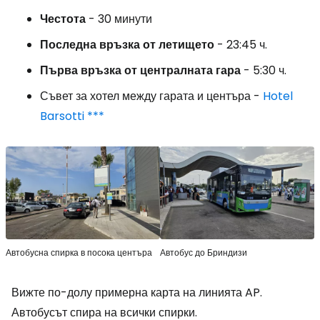
Честота
- 30 минути
Последна
връзка
от
летището
- 23:45 ч.
Първа
връзка
от
централната
гара
- 5:30 ч.
Съвет за хотел между гарата и центъра -
Hotel
Barsotti ***
Автобусна спирка в посока центъра
Автобус до Бриндизи
Вижте по-долу примерна карта на линията AP.
Автобусът спира на всички спирки.