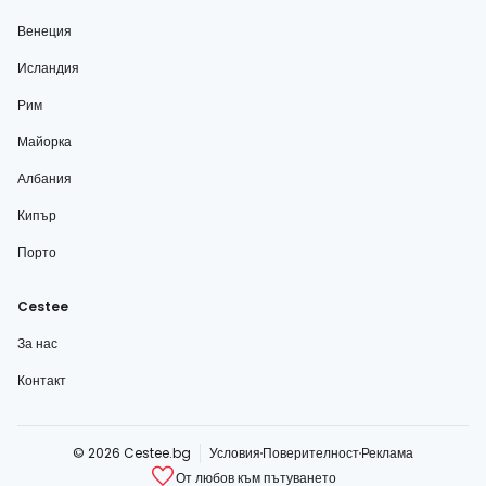
Венеция
Исландия
Рим
Майорка
Албания
Кипър
Порто
Cestee
За нас
Контакт
© 2026 Cestee.bg
Условия
Поверителност
Реклама
От любов към пътуването