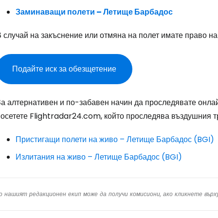
Пр
Заминаващи полети – Летище Барбадос
 случай на закъснение или отмяна на полет имате право н
Про
Подайте иск за обезщетение
Про
За алтернативен и по-забавен начин да проследявате онлай
посетете Flightradar24.com, който проследява въздушния т
Пристигащи полети на живо – Летище Барбадос (BGI)
Излитания на живо – Летище Барбадос (BGI)
о нашият редакционен екип може да получи комисиони, ако кликнете вър