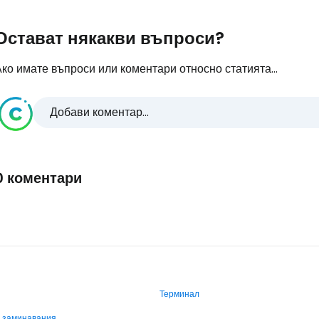
Остават някакви въпроси?
ко имате въпроси или коментари относно статията...
Добави коментар...
0 коментари
Терминал
и заминавания