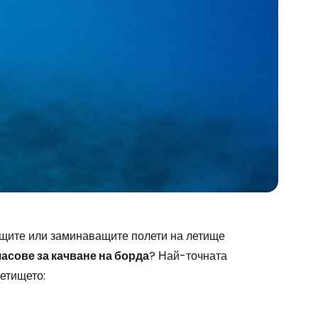
stee
ащите или заминаващите полети на летище
часове за качване на борда
? Най-точната
етището: