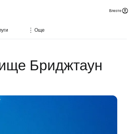
Влезте
луги
Още
тище Бриджтаун