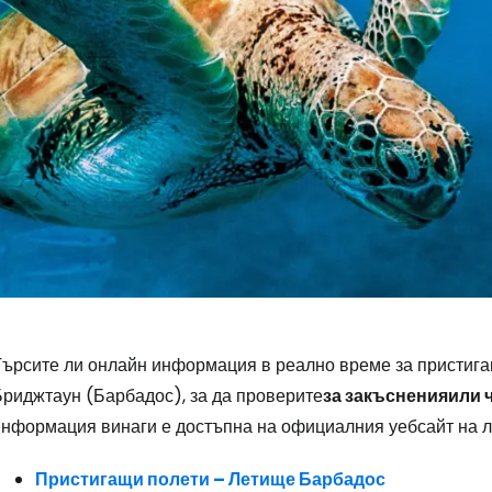
Влезте в Ce
Търсите ли онлайн информация в реално време за пристиг
Бриджтаун (Барбадос), за да проверите
за закъснения
или 
... световната общност на туристите
информация винаги е достъпна на официалния уебсайт на л
Пристигащи полети – Летище Барбадос