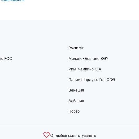
Ryanair
но FCO
Милано-Бергамо BGY
Рим-Чампино CIA
Париж Шарл дьо Гол CDG
Венеция
Албания
Порто
От любов към пътуването