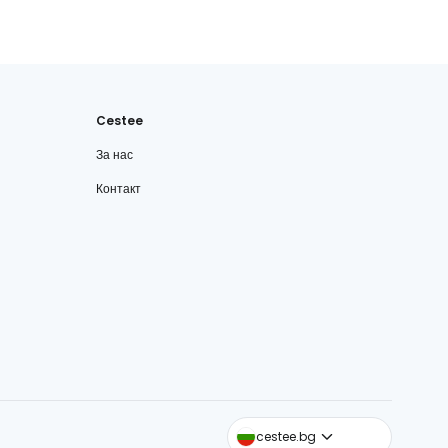
Cestee
За нас
Контакт
cestee.com
cestee.bg