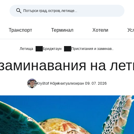
Транспорт
Терминал
Хотели
Ус
Летища
Бриджтаун
Пристигания и заминавания
 заминавания на ле
Kryštof Hájek
актуализиран 09. 07. 2026