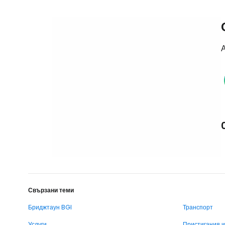
А
Свързани теми
Бриджтаун BGI
Транспорт
Услуги
Пристигания 