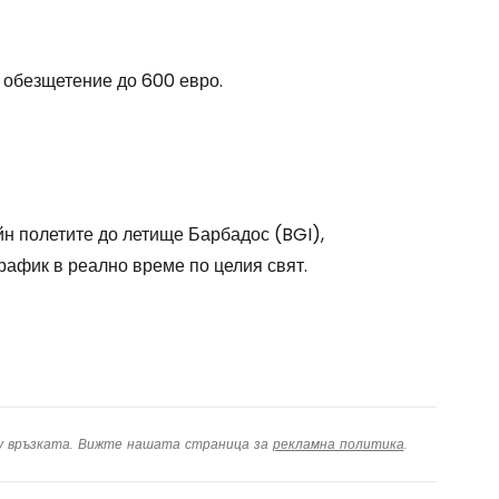
одължете с Google
а обезщетение до 600 евро.
дължете с Facebook
дължете с имейл
н полетите до летище Барбадос (BGI),
рафик в реално време по целия свят.
ху връзката. Вижте нашата страница за
рекламна политика
.