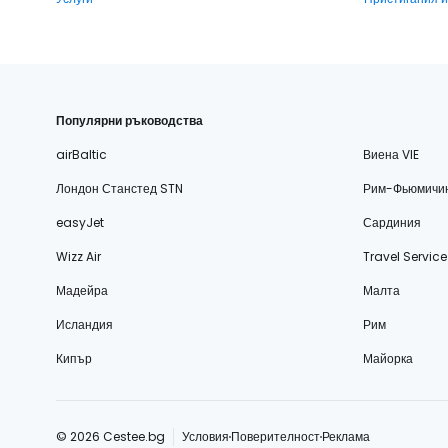
Популярни ръководства
airBaltic
Виена VIE
Лондон Станстед STN
Рим-Фьюмичи
easyJet
Сардиния
Wizz Air
Travel Service
Мадейра
Малта
Исландия
Рим
Кипър
Майорка
© 2026 Cestee.bg
Условия
Поверителност
Реклама