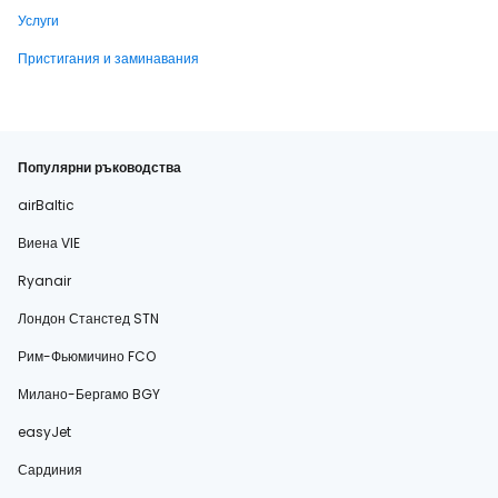
Услуги
Пристигания и заминавания
Популярни ръководства
airBaltic
Виена VIE
Ryanair
Лондон Станстед STN
Рим-Фьюмичино FCO
Милано-Бергамо BGY
easyJet
Сардиния