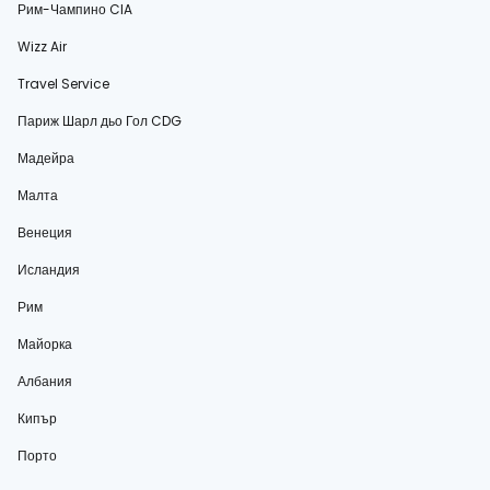
Рим-Чампино CIA
Wizz Air
Travel Service
Париж Шарл дьо Гол CDG
Мадейра
Малта
Венеция
Исландия
Рим
Майорка
Албания
Кипър
Порто