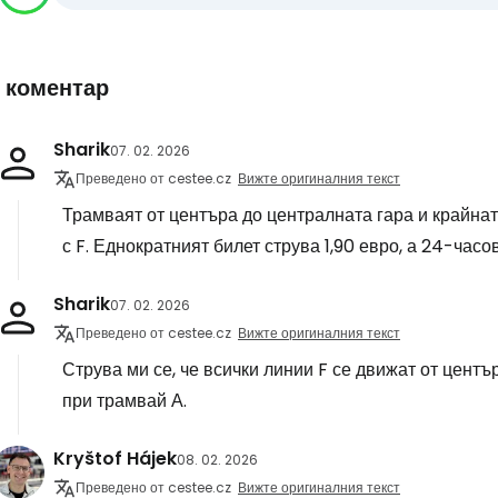
1 коментар
Sharik
07. 02. 2026
Преведено от cestee.cz
Вижте оригиналния текст
Трамваят от центъра до централната гара и крайнат
с F. Еднократният билет струва 1,90 евро, а 24-часо
Sharik
07. 02. 2026
Преведено от cestee.cz
Вижте оригиналния текст
Струва ми се, че всички линии F се движат от център
при трамвай А.
Kryštof Hájek
08. 02. 2026
Преведено от cestee.cz
Вижте оригиналния текст