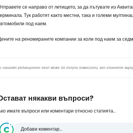
тправете се направо от летището, за да пътувате из Аквита
ерминала. Тук работят както местни, така и големи мултин
автомобили под наем.
Цените на реномираните компании за коли под наем за седм
о нашият редакционен екип може да получи комисиони, ако кликнете вър
Остават някакви въпроси?
ко имате въпроси или коментари относно статията...
Добави коментар...