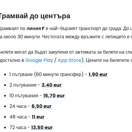
Трамвай до центъра
Трамваят по
линия F
е най-бързият транспорт до града. До ц
а около 30 минути. Честотата между връзките с летището е о
илети могат да бъдат закупени от автомата за билети на с
(достъпно в
Google Play
/
App Store
). Цените на билетите с
1 пътуване (60 минути трансфер) -
1,90 eur
2 пътувания -
3,40 eur
10 пътувания -
15,70 eur
24 часа -
6,50 eur
48 часа -
11 eur
72 часа -
13,50 eur