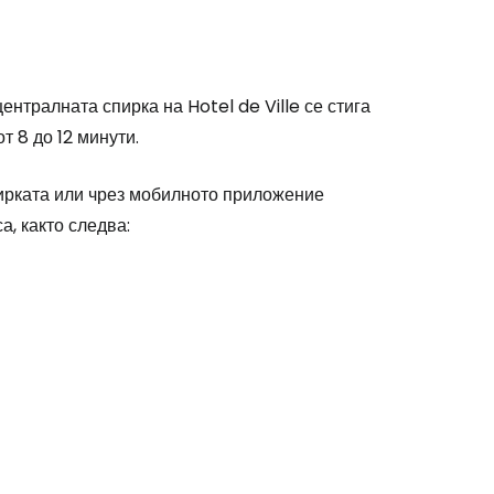
ентралната спирка на Hotel de Ville се стига
т 8 до 12 минути.
пирката или чрез мобилното приложение
а, както следва: