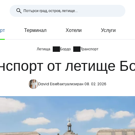
рт
Терминал
Хотели
Услуги
Летища
Бордо
Транспорт
нспорт от летище Б
David Eiselt
актуализиран 08. 02. 2026