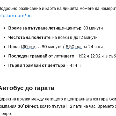
Подробно разписание и карта на линията можете да намерит
infotbm.com/en
Време за пътуване летище-център
: 33 минути
Честота на полетите
: на всеки 8 до 12 минути
Цена:
1,90 eur
за 60 минути /
6,50 eur
за 24 часа
Последен
трамвай
от
летището
- 1:02 ч. (2:02 ч. в с
Първи
трамвай
от
центъра
- 4:14 ч.
Автобус до гарата
Директна връзка между летището и централната жп гара Ga
Влезте в Ce
компания
30' Direct
, която пътува 1-2 пъти на час. Времето
 евро.