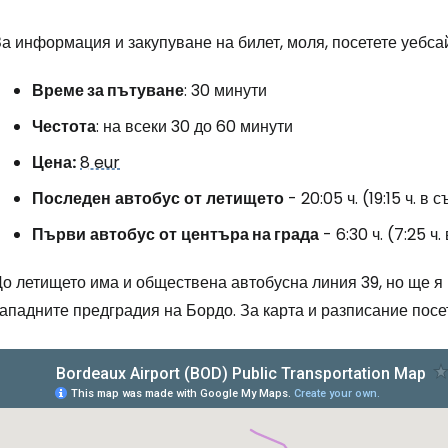
... световната общност на туристите
а информация и закупуване на билет, моля, посетете уебса
Пр
Време за пътуване
: 30 минути
Честота
: на всеки 30 до 60 минути
Цена:
8 eur
Про
Последен
автобус
от
летището
- 20:05 ч. (19:15 ч. в 
Първи
автобус
от
центъра на града
- 6:30 ч. (7:25 ч.
Про
о летището има и обществена автобусна линия 39, но ще я 
ападните предградия на Бордо. За карта и разписание посе