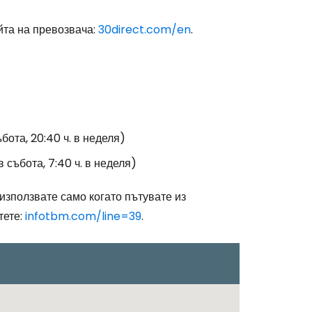
йта на превозвача:
30direct.com/en
.
одължете с Google
дължете с Facebook
събота, 20:40 ч. в неделя)
 в събота, 7:40 ч. в неделя)
дължете с имейл
използвате само когато пътувате из
тете:
infotbm.com/line=39
.