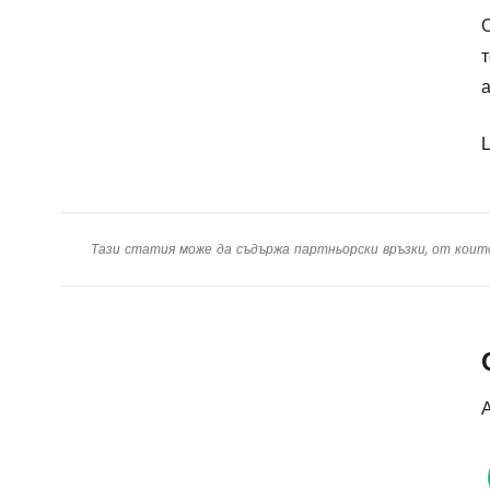
О
т
Тази статия може да съдържа партньорски връзки, от коит
А