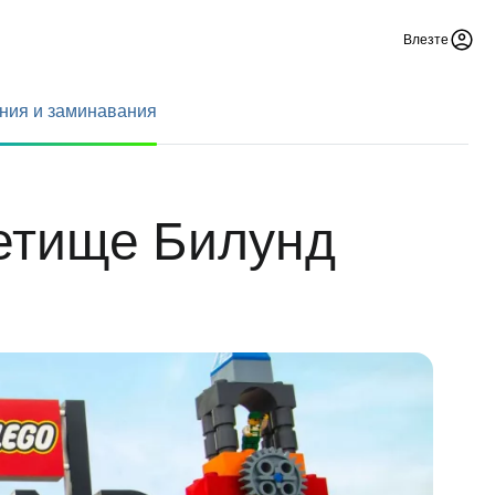
Влезте
ния и заминавания
летище Билунд