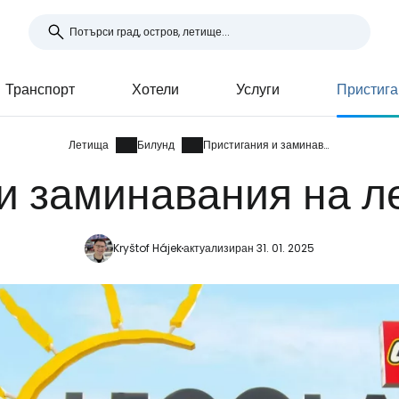
Транспорт
Хотели
Услуги
Пристига
Летища
Билунд
Пристигания и заминавания
и заминавания на 
Kryštof Hájek
актуализиран 31. 01. 2025