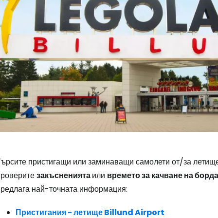
Влезте в Ce
ърсите пристигащи или заминаващи самолети от/за летище B
проверите
закъсненията
или
времето за качване на борд
... световната общност на туристите
предлага най-точната информация:
Пристигания - летище Billund Airport