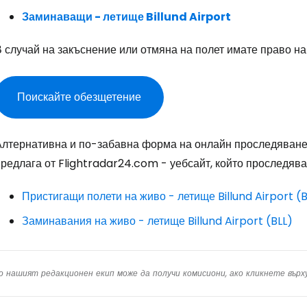
Пр
Заминаващи - летище Billund Airport
В случай на закъснение или отмяна на полет имате право н
Про
Поискайте обезщетение
Про
Алтернативна и по-забавна форма на онлайн проследяване н
редлага от Flightradar24.com - уебсайт, който проследява
Пристигащи полети на живо - летище Billund Airport (B
Заминавания на живо - летище Billund Airport (BLL)
о нашият редакционен екип може да получи комисиони, ако кликнете вър