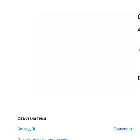
А
Свързани теми
Билунд BLL
Транспорт
Пристигания и заминавания