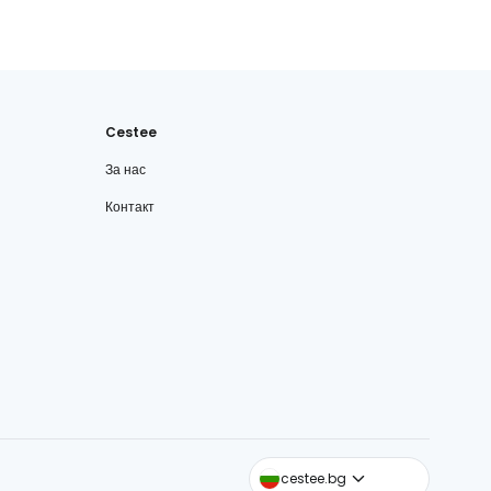
Cestee
За нас
Контакт
cestee.com
cestee.bg