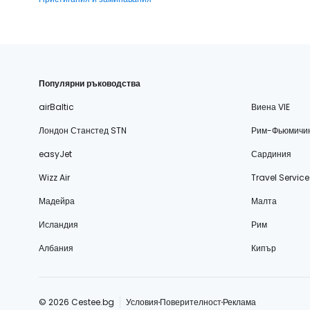
Популярни ръководства
airBaltic
Виена VIE
Лондон Станстед STN
Рим-Фьюмичи
easyJet
Сардиния
Wizz Air
Travel Service
Мадейра
Малта
Исландия
Рим
Албания
Кипър
© 2026 Cestee.bg
Условия
Поверителност
Реклама