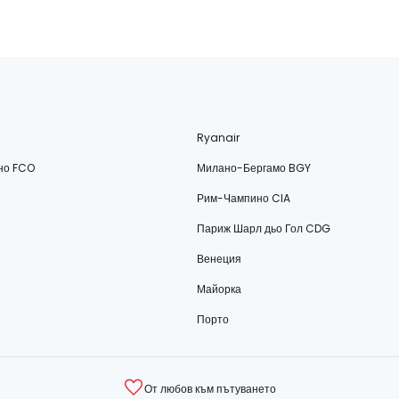
Ryanair
но FCO
Милано-Бергамо BGY
Рим-Чампино CIA
Париж Шарл дьо Гол CDG
Венеция
Майорка
Порто
От любов към пътуването