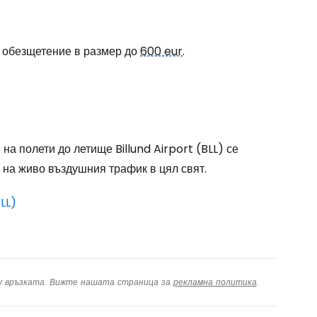
одължете с Google
а обезщетение в размер до
600 eur
.
дължете с Facebook
дължете с имейл
а полети до летище Billund Airport (BLL) се
 на живо въздушния трафик в цял свят.
LL)
ху връзката. Вижте нашата страница за
рекламна политика
.