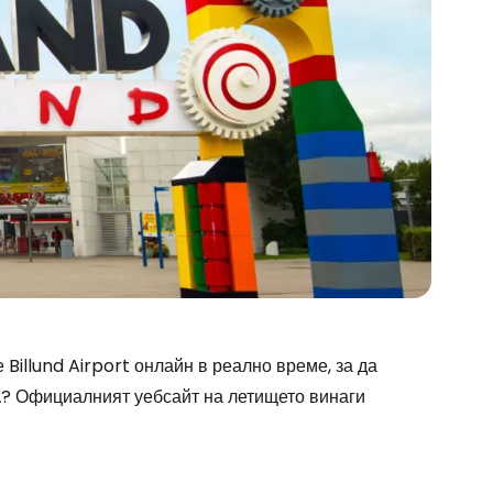
stee
illund Airport онлайн в реално време, за да
а
? Официалният уебсайт на летището винаги