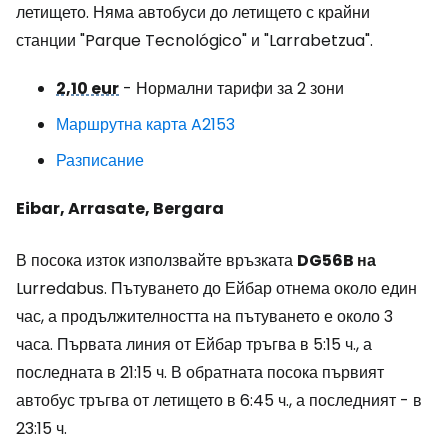
летището. Няма автобуси до летището с крайни
станции "Parque Tecnológico" и "Larrabetzua".
2,10 eur
- Нормални тарифи за 2 зони
Маршрутна карта A2153
Разписание
Eibar, Arrasate, Bergara
В посока изток използвайте връзката
DG56B на
Lurredabus. Пътуването до Ейбар отнема около един
час, а продължителността на пътуването е около 3
часа. Първата линия от Ейбар тръгва в 5:15 ч., а
последната в 21:15 ч. В обратната посока първият
автобус тръгва от летището в 6:45 ч., а последният - в
23:15 ч.