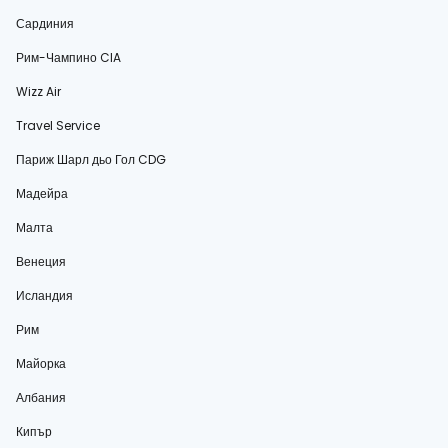
Сардиния
Рим-Чампино CIA
Wizz Air
Travel Service
Париж Шарл дьо Гол CDG
Мадейра
Малта
Венеция
Исландия
Рим
Майорка
Албания
Кипър