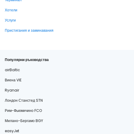
Хотели
Услуги
Пристигания и заминавания
Популярни ръководства
airBaltic
Виена VIE
Ryanair
Лондон Станстед STN
Рим-Фьюмичино FCO
Милано-Бергамо BGY
easyJet