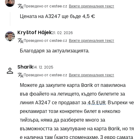
Преведено от cestee.cz
Вижте оригиналния текст
Цената на A3247 ще бъде 4,5 €
Kryštof Hájek
21. 02. 2026
Преведено от cestee.cz
Вижте оригиналния текст
Благодаря за актуализацията.
Sharik
14. 12. 2025
Преведено от cestee.cz
Вижте оригиналния текст
Можете да закупите карта Barik от павилиона
във фоайето на летището, където билетите за
линия A3247 се продават за
4,5 EUR
. Въпреки че
рекламират този конкретен билет в няколко
тийзъра, няма да разберете много за
възможността за закупуване на карта Barik, но тя
е налична там (както споменахме, 3 евро самата