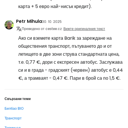
карта + 5 евро най-нисък кредит).
Petr Mihula
30. 10. 2025
Преведено от cestee.cz
Вижте оригиналния текст
Ако си вземете карта Barik за зареждане на
обществения транспорт, пътуването до и от
летището в две зони струва стандартната цена,
т.е. 0,77 €, дори с експресен автобус. Заслужава
си и в града - градският (червен) автобус е 0,44
€, а трамваят - 0,47 €. Пари в брой са по 1,5 €.
Свързани теми
Билбао BIO
Транспорт
Терминал