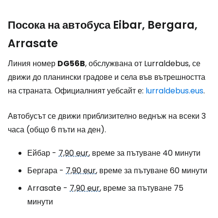
Посока на автобуса Eibar, Bergara,
Arrasate
Линия номер
DG56B
, обслужвана от Lurraldebus, се
движи до планински градове и села във вътрешността
на страната. Официалният уебсайт е:
lurraldebus.eus
.
Автобусът се движи приблизително веднъж на всеки 3
часа (общо 6 пъти на ден).
Ейбар -
7,90 eur
, време за пътуване 40 минути
Бергара -
7,90 eur
, време за пътуване 60 минути
Arrasate -
7,90 eur
, време за пътуване 75
минути