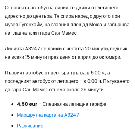
Основната автобусна линия се движи от летището
директно до центъра. Тя спира наред с другото при
музея Гугенхайм, на главния площад Моюа и завършва
на главната жп гара Сан Мамес.
Линията A3247 се движи с честота 20 минути, веднъж
на всеки 15 минути през деня от април до октомври.
Първият автобус от центъра тръгва в 5:00 ч., а
последният автобус от летището - в 0:00 ч. Пътуването
до гара Сан Мамес отнема около 25 минути.
4,50 eur
- Специална летищна тарифа
Маршрутна карта на A3247
Разписание