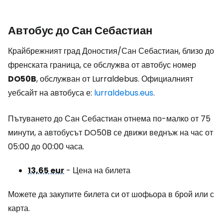
Автобус до Сан Себастиан
Крайбрежният град Доностия/Сан Себастиан, близо до
френската граница, се обслужва от автобус номер
DO50B
, обслужван от Lurraldebus. Официалният
уебсайт на автобуса е:
lurraldebus.eus
.
Пътуването до Сан Себастиан отнема по-малко от 75
минути, а автобусът DO50B се движи веднъж на час от
05:00 до 00:00 часа.
13,65 eur
- Цена на билета
Можете да закупите билета си от шофьора в брой или с
карта.