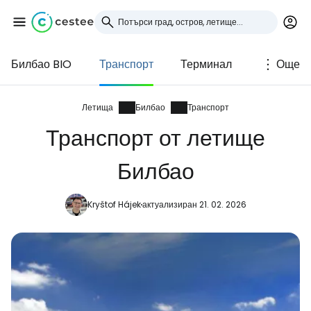
Билбао BIO
Транспорт
Терминал
Още
Влезте в Cestee
... световната общност на туристите
Летища
Билбао
Транспорт
Транспорт от летище
Продължете с Google
Билбао
Kryštof Hájek
актуализиран 21. 02. 2026
Продължете с Facebook
Продължете с имейл