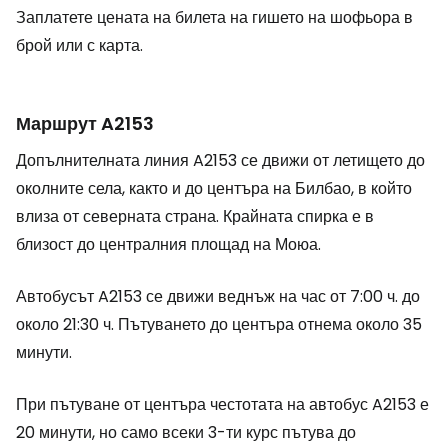
Заплатете цената на билета на гишето на шофьора в
брой или с карта.
Маршрут A2153
Допълнителната линия A2153 се движи от летището до
околните села, както и до центъра на Билбао, в който
влиза от северната страна. Крайната спирка е в
близост до централния площад на Моюа.
Автобусът A2153 се движи веднъж на час от 7:00 ч. до
около 21:30 ч. Пътуването до центъра отнема около 35
минути.
При пътуване от центъра честотата на автобус A2153 е
20 минути, но само всеки 3-ти курс пътува до