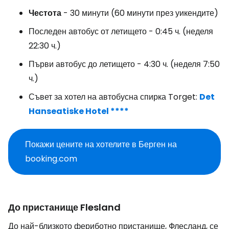
Честота
- 30 минути (60 минути през уикендите)
Последен автобус от летището - 0:45 ч. (неделя
22:30 ч.)
Първи автобус до летището - 4:30 ч. (неделя 7:50
ч.)
Съвет за хотел на автобусна спирка Torget:
Det
Hanseatiske Hotel ****
Покажи цените на хотелите в Берген на
booking.com
До пристанище Flesland
До най-близкото фериботно пристанище, Флесланд, се