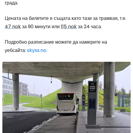
града.
Цената на билетите е същата като тази за трамвая, т.е.
47 nok
за 90 минути или
115 nok
за 24 часа.
Подробно разписание можете да намерите на
уебсайта:
skyss.no.