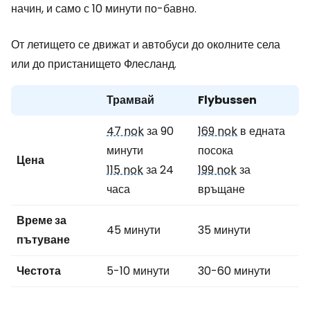
начин, и само с 10 минути по-бавно.
От летището се движат и автобуси до околните села
или до пристанището Флесланд.
Трамвай
Flybussen
47 nok
за 90
169 nok
в едната
минути
посока
Цена
115 nok
за 24
199 nok
за
часа
връщане
Време за
45 минути
35 минути
пътуване
Честота
5-10 минути
30-60 минути