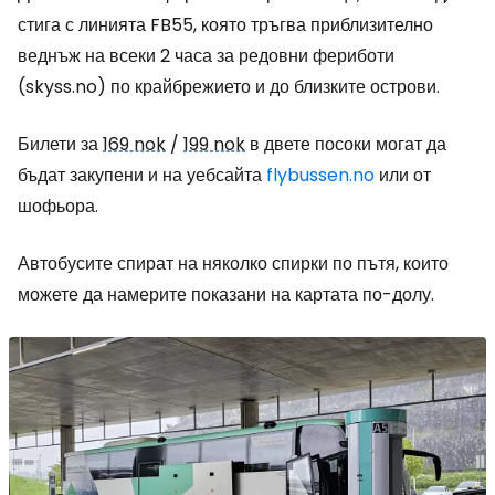
стига с линията FB55, която тръгва приблизително
веднъж на всеки 2 часа за редовни фериботи
(skyss.no) по крайбрежието и до близките острови.
Билети за
169 nok
/
199 nok
в двете посоки могат да
бъдат закупени и на уебсайта
flybussen.no
или от
шофьора.
Автобусите спират на няколко спирки по пътя, които
можете да намерите показани на картата по-долу.