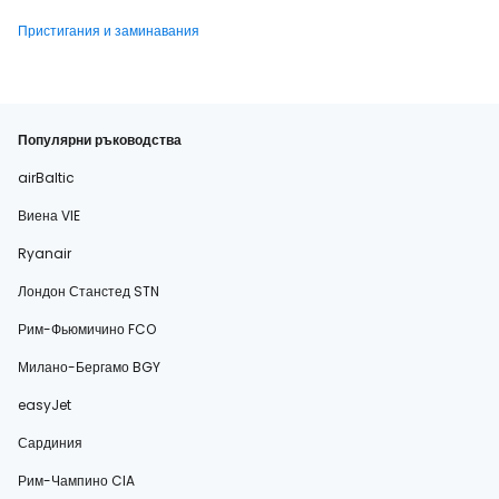
Пристигания и заминавания
Популярни ръководства
airBaltic
Виена VIE
Ryanair
Лондон Станстед STN
Рим-Фьюмичино FCO
Милано-Бергамо BGY
easyJet
Сардиния
Рим-Чампино CIA