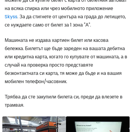
Можете да си купите билет с карта от билетния автомат
на всяка спирка или чрез мобилното приложение
Skyss
. За да стигнете от центъра на града до летището,
се нуждаете само от билет за 1 зона "А".
Машината не издава хартиен билет или касова
бележка. Билетът ще бъде зареден на вашата дебитна
или кредитна карта, когато го купувате от машината, а в
случай на проверка просто представяте
безконтактната си карта, тя може да бъде и на вашия
мобилен телефон/часовник.
Трябва да сте закупили билета си, преди да влезете в
трамвая.