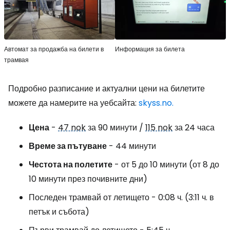
Автомат за продажба на билети в
Информация за билета
трамвая
Подробно разписание и актуални цени на билетите
можете да намерите на уебсайта:
skyss.no.
Цена
-
47 nok
за 90 минути /
115 nok
за 24 часа
Време за пътуване
- 44 минути
Честота на полетите
- от 5 до 10 минути (от 8 до
10 минути през почивните дни)
Последен трамвай от летището - 0:08 ч. (3:11 ч. в
петък и събота)