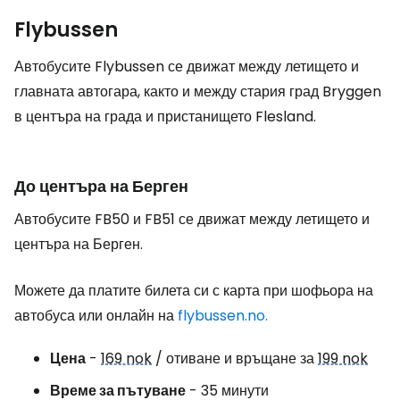
Flybussen
Автобусите Flybussen се движат между летището и
главната автогара, както и между стария град Bryggen
в центъра на града и пристанището Flesland.
До центъра на Берген
Автобусите FB50 и FB51 се движат между летището и
центъра на Берген.
Можете да платите билета си с карта при шофьора на
автобуса или онлайн на
flybussen.no.
Цена
-
169 nok
/ отиване и връщане за
199 nok
Време за пътуване
- 35 минути