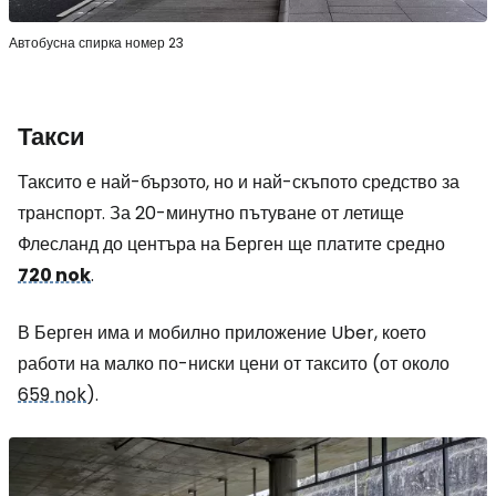
Автобусна спирка номер 23
Такси
Таксито е най-бързото, но и най-скъпото средство за
транспорт. За 20-минутно пътуване от летище
Флесланд до центъра на Берген ще платите средно
720 nok
.
В Берген има и мобилно приложение Uber, което
работи на малко по-ниски цени от таксито (от около
659 nok
).