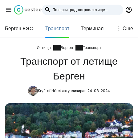
Берген BGO
Транспорт
Терминал
Още
Влезте в Cestee
... световната общност на туристите
Летища
Берген
Транспорт
Транспорт от летище
Продължете с Google
Берген
Kryštof Hájek
актуализиран 24. 08. 2024
Продължете с Facebook
Продължете с имейл