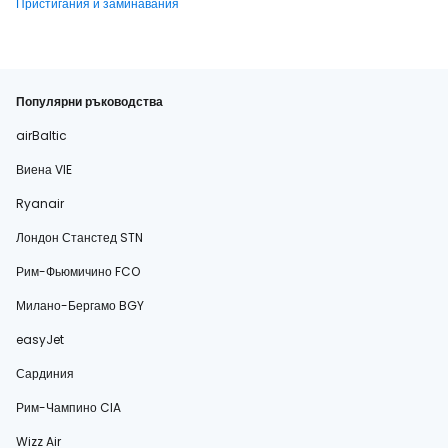
Пристигания и заминавания
Популярни ръководства
airBaltic
Виена VIE
Ryanair
Лондон Станстед STN
Рим-Фьюмичино FCO
Милано-Бергамо BGY
easyJet
Сардиния
Рим-Чампино CIA
Wizz Air