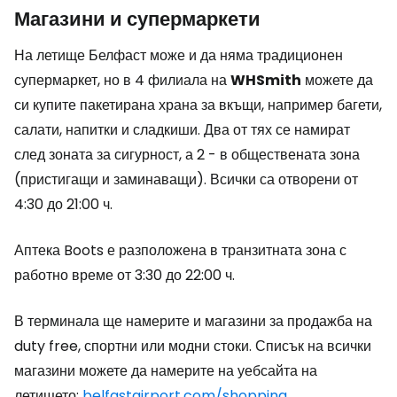
Магазини и супермаркети
На летище Белфаст може и да няма традиционен
супермаркет, но в 4 филиала на
WHSmith
можете да
си купите пакетирана храна за вкъщи, например багети,
салати, напитки и сладкиши. Два от тях се намират
след зоната за сигурност, а 2 - в обществената зона
(пристигащи и заминаващи). Всички са отворени от
4:30 до 21:00 ч.
Аптека Boots е разположена в транзитната зона с
работно време от 3:30 до 22:00 ч.
В терминала ще намерите и магазини за продажба на
duty free
, спортни или модни стоки. Списък на всички
магазини можете да намерите на уебсайта на
летището:
belfastairport.com/shopping
.