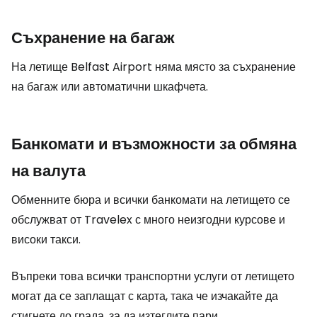
Съхранение на багаж
На летище Belfast Airport няма място за съхранение
на багаж или автоматични шкафчета.
Банкомати и възможности за обмяна
на валута
Обменните бюра и всички банкомати на летището се
обслужват от Travelex с много неизгодни курсове и
високи такси.
Въпреки това всички транспортни услуги от летището
могат да се заплащат с карта, така че изчакайте да
стигнете до града, за да изтеглите пари.