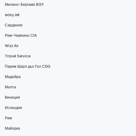
Милано-Бергамо BGY
easyJet
Сардиния
Рим-Чампино CIA
Wizz Air
Travel Service
Париж Шарл дьо Гол CDG
Мадейра
Малта
Венеция
Исландия
Рим
Майорка