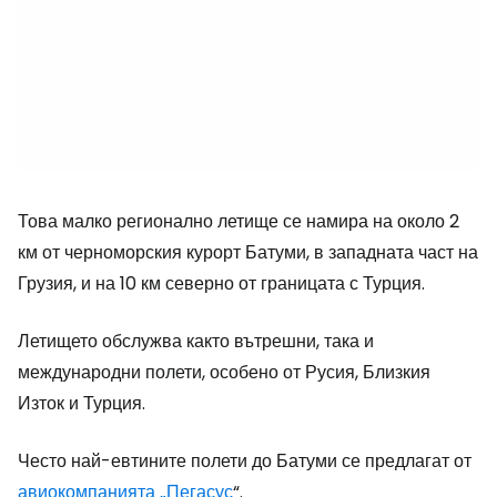
Това малко регионално летище се намира на около 2
км от черноморския курорт Батуми, в западната част на
Грузия, и на 10 км северно от границата с Турция.
Летището обслужва както вътрешни, така и
международни полети, особено от Русия, Близкия
Изток и Турция.
Често най-евтините полети до Батуми се предлагат от
авиокомпанията „Пегасус
“.