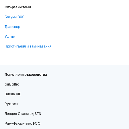
Свързани теми
Батуми BUS
Транспорт
Услуги
Пристигания и заминавания
Популярни ръководства
airBaltic
Виена VIE
Ryanair
Лондон Станстед STN
Рим-Фьюмичино FCO