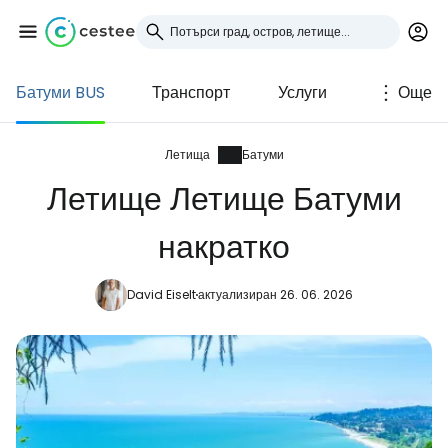
Батуми BUS
Транспорт
Услуги
Още
Влезте в Cestee
... световната общност на туристите
Летища
Батуми
Летище Летище Батуми
Продължете с Google
накратко
David Eiselt
актуализиран 26. 06. 2026
Продължете с Facebook
Продължете с имейл