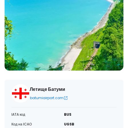
Летище Батуми
batumiairport.com
IATA код
BUS
Код на ICAO
UGSB