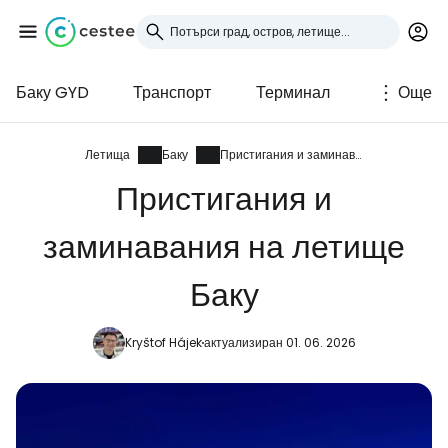
Баку GYD
Транспорт
Терминал
Още
Влезте в Cestee
... световната общност на туристите
Летища
Баку
Пристигания и заминавания
Пристигания и
Продължете с Google
заминавания на летище
Баку
Продължете с Facebook
Kryštof Hájek
актуализиран 01. 06. 2026
Продължете с имейл