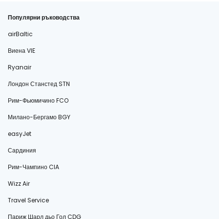
Популярни ръководства
airBaltic
Виена VIE
Ryanair
Лондон Станстед STN
Рим-Фьюмичино FCO
Милано-Бергамо BGY
easyJet
Сардиния
Рим-Чампино CIA
Wizz Air
Travel Service
Париж Шарл дьо Гол CDG