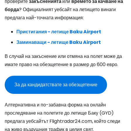
проверите
закъсненията
или
времето за качване на
борда
? Официалният уебсайт на летището винаги
предлага най-точната информация:
Пристигания - летище Baku Airport
Заминаващи - летище Baku Airport
В случай на закъснение или отмяна на полет може да
имате право на обезщетение в размер до 600 евро.
За да кандидатствате за обезщетение
Алтернативна и по-забавна форма на онлайн
проследяване на полетите до летище Баку (GYD)
предлага уебсайтът Flightradar24.com, който следи
на живо въздушния трафик в целия свят.