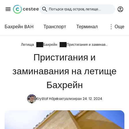
Бахрейн BAH
Транспорт
Терминал
Още
Влезте в Cestee
... световната общност на туристите
Летища
Бахрейн
Пристигания и заминавания
Пристигания и
Продължете с Google
заминавания на летище
Бахрейн
Продължете с Facebook
Kryštof Hájek
актуализиран 24. 12. 2024
Продължете с имейл