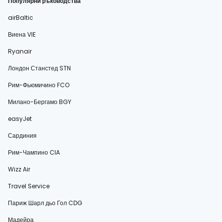
Популярни ръководства
airBaltic
Виена VIE
Ryanair
Лондон Станстед STN
Рим-Фьюмичино FCO
Милано-Бергамо BGY
easyJet
Сардиния
Рим-Чампино CIA
Wizz Air
Travel Service
Париж Шарл дьо Гол CDG
Мадейра