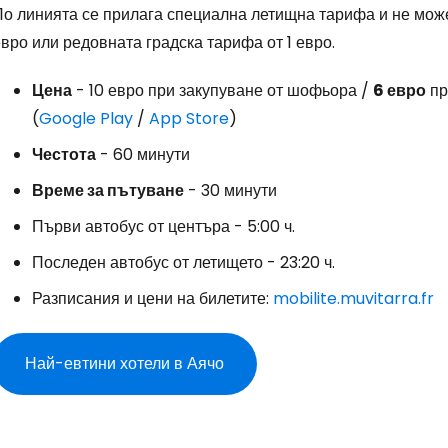
По линията се прилага специална летищна тарифа и не мож
вро или редовната градска тарифа от 1 евро.
Влезте в Ce
Цена
- 10 евро при закупуване от шофьора /
6 евро
пр
(
Google Play
/
App Store
)
... световната общност на туристите
Честота
- 60 минути
Време за пътуване
- 30 минути
Пр
Първи автобус от центъра - 5:00 ч.
Последен автобус от летището - 23:20 ч.
Про
Разписания и цени на билетите:
mobilite.muvitarra.fr
Най-евтини хотели в Аячо
Про