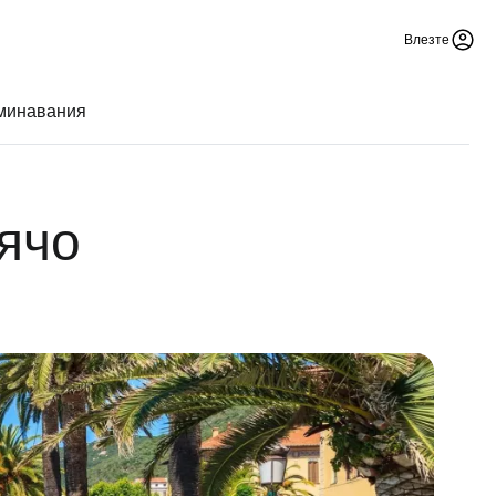
Влезте
аминавания
ячо