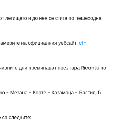
т летището и до нея се стига по пешеходна
намерите на официалния уебсайт:
cf-
очивните дни преминават през гара Ricantu по
чо - Мезана - Корте - Казамоца - Бастия, 5
е са следните: