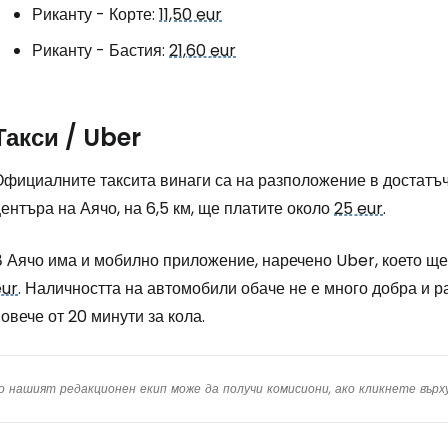
Риканту - Корте:
11,50 eur
Риканту - Бастия:
21,60 eur
Такси / Uber
Официалните таксита винаги са на разположение в достатъч
ентъра на Аячо, на 6,5 км, ще платите около
25 eur
.
В Аячо има и мобилно приложение, наречено Uber, което щ
eur
. Наличността на автомобили обаче не е много добра и р
овече от 20 минути за кола.
о нашият редакционен екип може да получи комисиони, ако кликнете вър