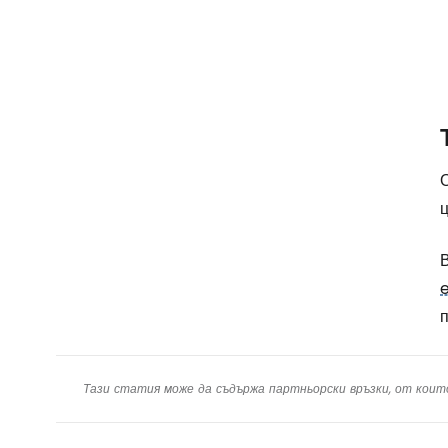
ц
п
Тази статия може да съдържа партньорски връзки, от коит