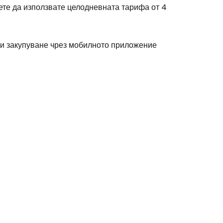
ете да използвате целодневната тарифа от 4
stee
и закупуване чрез мобилното приложение
одължете с Google
дължете с Facebook
дължете с имейл