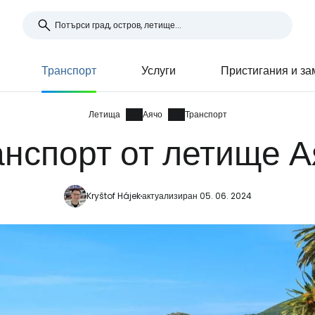
Транспорт
Услуги
Пристигания и з
Летища
Аячо
Транспорт
анспорт от летище А
Kryštof Hájek
актуализиран 05. 06. 2024