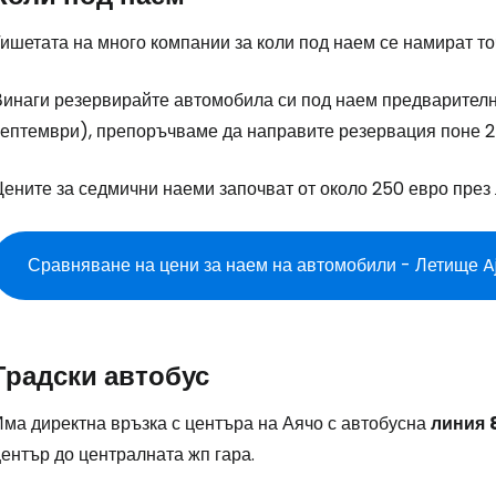
ишетата на много компании за коли под наем се намират то
Винаги резервирайте автомобила си под наем предварително
септември), препоръчваме да направите резервация поне 2
ените за седмични наеми започват от около 250 евро през 
Сравняване на цени за наем на автомобили - Летище A
Градски автобус
Има директна връзка с центъра на Аячо с автобусна
линия
ентър до централната жп гара.