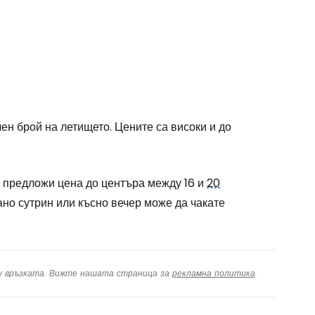
ен брой на летището. Цените са високи и до
е предложи цена до центъра между 16 и
20
ано сутрин или късно вечер може да чакате
ху връзката. Вижте нашата страница за
рекламна политика
.