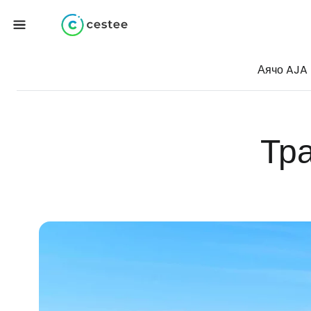
Аячо AJA
Тр