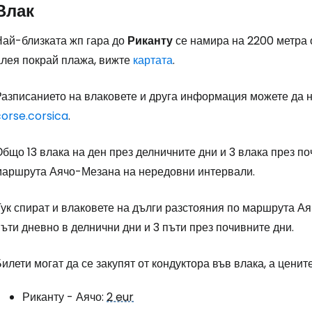
Влак
Най-близката жп гара до
Риканту
се намира на 2200 метра о
алея покрай плажа, вижте
картата
.
Разписанието на влаковете и друга информация можете да 
corse.corsica
.
бщо 13 влака на ден през делничните дни и 3 влака през п
маршрута Аячо-Мезана на нередовни интервали.
ук спират и влаковете на дълги разстояния по маршрута Ая
ъти дневно в делнични дни и 3 пъти през почивните дни.
илети могат да се закупят от кондуктора във влака, а ценит
Риканту - Аячо:
2 eur