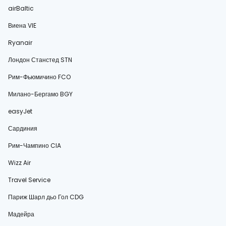
airBaltic
Виена VIE
Ryanair
Лондон Станстед STN
Рим-Фьюмичино FCO
Милано-Бергамо BGY
easyJet
Сардиния
Рим-Чампино CIA
Wizz Air
Travel Service
Париж Шарл дьо Гол CDG
Мадейра