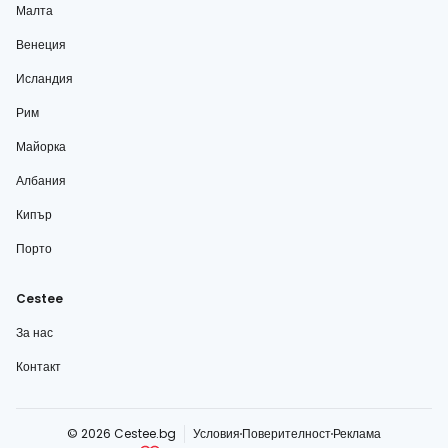
Малта
Венеция
Исландия
Рим
Майорка
Албания
Кипър
Порто
Cestee
За нас
Контакт
© 2026 Cestee.bg
Условия
Поверителност
Реклама