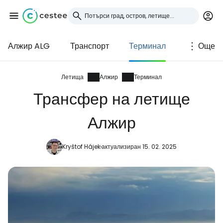
Алжир ALG
Транспорт
Терминал
Още
Влезте в Cestee
... световната общност на туристите
Летища
Алжир
Терминал
Трансфер на летище
Продължете с Google
Алжир
Kryštof Hájek
актуализиран 15. 02. 2025
Продължете с Facebook
Продължете с имейл