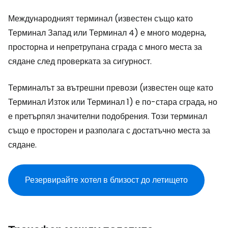
Международният терминал (известен също като
Терминал Запад или Терминал 4) е много модерна,
просторна и непретрупана сграда с много места за
сядане след проверката за сигурност.
Терминалът за вътрешни превози (известен още като
Терминал Изток или Терминал 1) е по-стара сграда, но
е претърпял значителни подобрения. Този терминал
също е просторен и разполага с достатъчно места за
сядане.
Резервирайте хотел в близост до летището