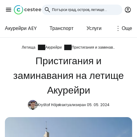
Акурейри AEY
Транспорт
Услуги
Още
Влезте в Cestee
... световната общност на туристите
Летища
Акурейри
Пристигания и заминавания
Пристигания и
Продължете с Google
заминавания на летище
Акурейри
Продължете с Facebook
Kryštof Hájek
актуализиран 05. 05. 2024
Продължете с имейл