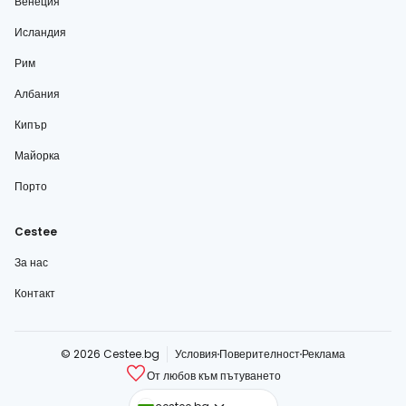
Венеция
Исландия
Рим
Албания
Кипър
Майорка
Порто
Cestee
За нас
Контакт
© 2026 Cestee.bg
Условия
Поверителност
Реклама
От любов към пътуването
cestee.com