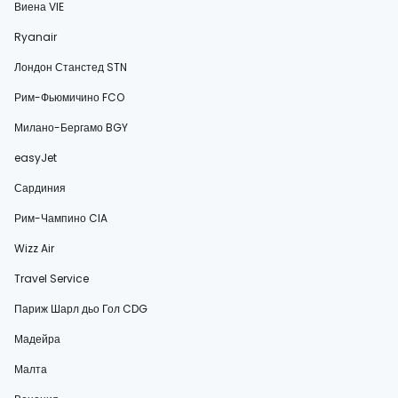
Виена VIE
Ryanair
Лондон Станстед STN
Рим-Фьюмичино FCO
Милано-Бергамо BGY
easyJet
Сардиния
Рим-Чампино CIA
Wizz Air
Travel Service
Париж Шарл дьо Гол CDG
Мадейра
Малта