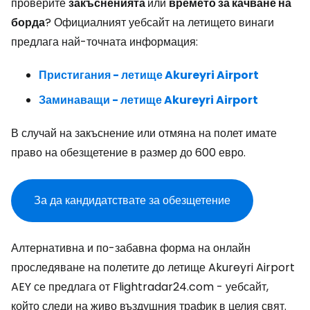
проверите
закъсненията
или
времето за качване на
борда
? Официалният уебсайт на летището винаги
предлага най-точната информация:
Пристигания - летище Akureyri Airport
Заминаващи - летище Akureyri Airport
В случай на закъснение или отмяна на полет имате
право на обезщетение в размер до 600 евро.
За да кандидатствате за обезщетение
Алтернативна и по-забавна форма на онлайн
проследяване на полетите до летище Akureyri Airport
AEY се предлага от Flightradar24.com - уебсайт,
който следи на живо въздушния трафик в целия свят.