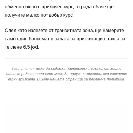
обменно бюро с приличен курс, в града обаче ще
получите малко по-добър курс.
След като излезете от транзитната зона, ще намерите
само един банкомат в залата за пристигащи с такса за
теглене
6,5 jod
.
Тази статия може да съдържа партньорски връзки, от които
нашият редакционен екип може да получи комисиони, ако кликнете
върху връзката. Вижте нашата страница за
рекламна политика
.