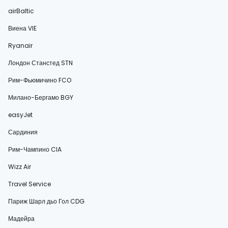
airBaltic
Виена VIE
Ryanair
Лондон Станстед STN
Рим-Фьюмичино FCO
Милано-Бергамо BGY
easyJet
Сардиния
Рим-Чампино CIA
Wizz Air
Travel Service
Париж Шарл дьо Гол CDG
Мадейра