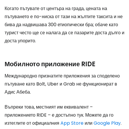
Когато пътувате от центъра на града, цената на
пътуването е по-ниска от тази на жълтите таксита и не
бива да надвишава 300 етиопически бра; обаче като
турист често ще се налага да се пазарите доста дълго и
доста упорито.
Мобилното приложение RIDE
Международно признатите приложения за споделено
пътуване като Bolt, Uber и Grab не функционират в
Адис Абеба.
Въпреки това, местният им еквивалент –
приложението RIDE – е достъпно тук. Можете да го
изтеглите от официалния
App Store
или
Google Play
.