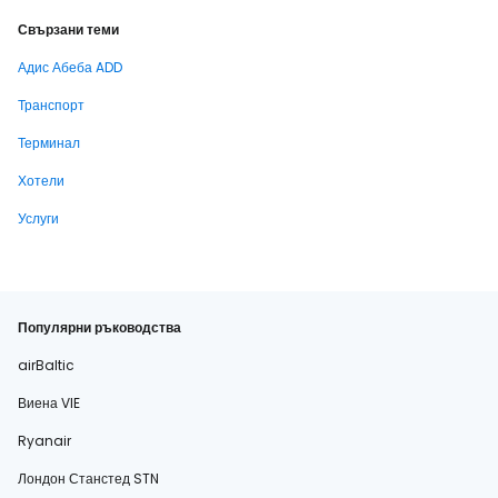
Свързани теми
Адис Абеба ADD
Транспорт
Терминал
Хотели
Услуги
Популярни ръководства
airBaltic
Виена VIE
Ryanair
Лондон Станстед STN