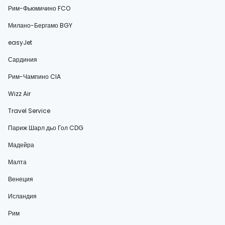
Рим-Фьюмичино FCO
Милано-Бергамо BGY
easyJet
Сардиния
Рим-Чампино CIA
Wizz Air
Travel Service
Париж Шарл дьо Гол CDG
Мадейра
Малта
Венеция
Исландия
Рим