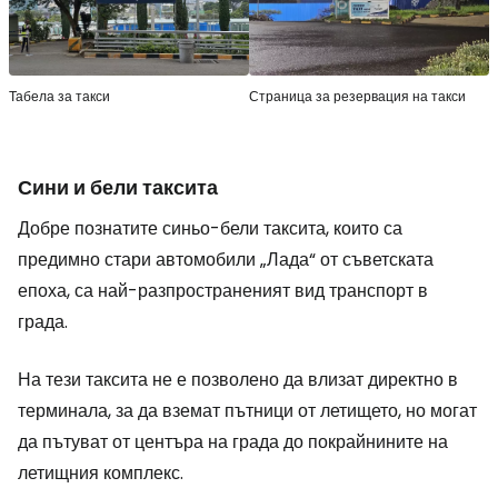
Табела за такси
Страница за резервация на такси
Сини и бели таксита
Добре познатите синьо-бели таксита, които са
предимно стари автомобили „Лада“ от съветската
епоха, са най-разпространеният вид транспорт в
града.
На тези таксита не е позволено да влизат директно в
терминала, за да вземат пътници от летището, но могат
да пътуват от центъра на града до покрайнините на
летищния комплекс.