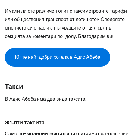
Имали ли сте различен опит с таксиметровите тарифи
или обществения транспорт от летището? Споделете
мнението си с нас и с пътуващите от цял свят в
секцията за коментари по-долу. Благодарим ви!
10-те най-добри хотела в Адис Абеба
Такси
В Адис Абеба има два вида таксита.
Жълти таксита
Само по
-модерните жълти таксита
имат разрешение