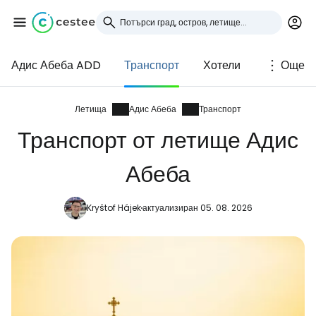
Адис Абеба ADD
Транспорт
Хотели
Още
Влезте в Cestee
... световната общност на туристите
Летища
Адис Абеба
Транспорт
Транспорт от летище Адис
Продължете с Google
Абеба
Kryštof Hájek
актуализиран 05. 08. 2026
Продължете с Facebook
Продължете с имейл