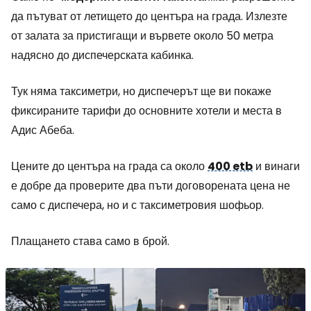
да пътуват от летището до центъра на града. Излезте
от залата за пристигащи и вървете около 50 метра
надясно до диспечерската кабинка.
Тук няма таксиметри, но диспечерът ще ви покаже
фиксираните тарифи до основните хотели и места в
Адис Абеба.
Цените до центъра на града са около
400 etb
и винаги
е добре да проверите два пъти договорената цена не
само с диспечера, но и с таксиметровия шофьор.
Плащането става само в брой.