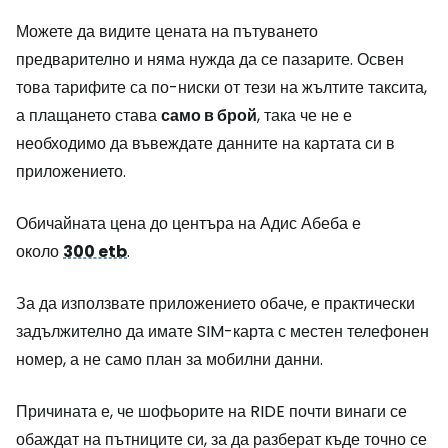
Можете да видите цената на пътуването
предварително и няма нужда да се пазарите. Освен
това тарифите са по-ниски от тези на жълтите таксита,
а плащането става
само в брой
, така че не е
необходимо да въвеждате данните на картата си в
приложението.
Обичайната цена до центъра на Адис Абеба е
около
300 etb
.
За да използвате приложението обаче, е практически
задължително да имате SIM-карта с местен телефонен
номер, а не само план за мобилни данни.
Причината е, че шофьорите на RIDE почти винаги се
обаждат на пътниците си, за да разберат къде точно се