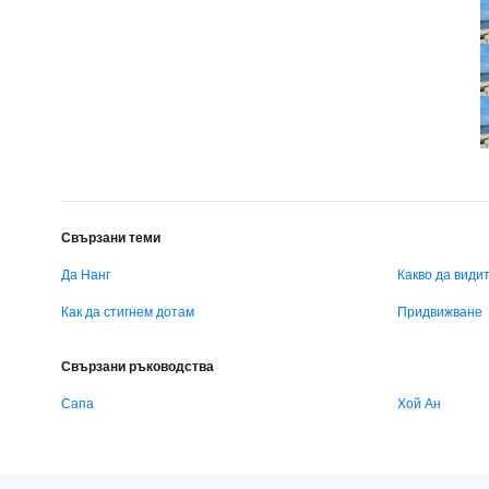
Свързани теми
Да Нанг
Какво да види
Как да стигнем дотам
Придвижване
Свързани ръководства
Сапа
Хой Ан