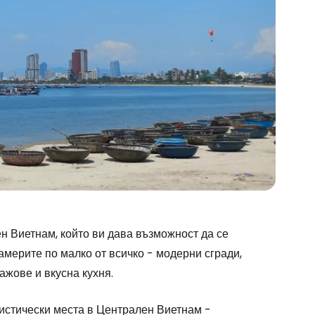
stee
н Виетнам, който ви дава възможност да се
америте по малко от всичко - модерни сгради,
ажове и вкусна кухня.
одължете с Google
ристически места в Централен Виетнам -