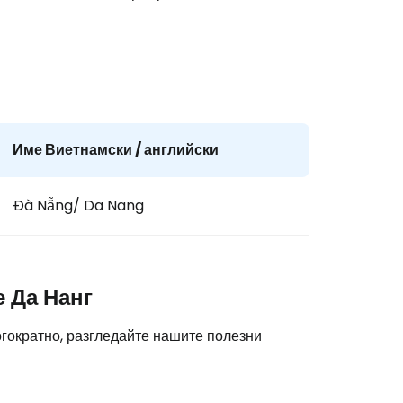
дължете с Facebook
дължете с имейл
Име Виетнамски / английски
Đà Nẵng/ Da Nang
 Да Нанг
гократно, разгледайте нашите полезни