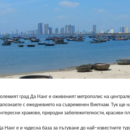
Влезте в Ce
Големият град Да Нанг е оживеният метрополис на централе
... световната общност на туристите
апознаете с ежедневието на съвременен Виетнам. Тук ще н
интересни храмове, природни забележителности, красиви пл
Пр
а Нанг е и чудесна база за пътуване до най-известните ту