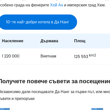
особено града на фенерите
Хой Ан
и имперския град Хюе.
Про
10-те най-добри хотела в Да Нанг
Про
Население
Държава
Площ
km2
1 220 000
Виетнам
125 553
Получете повече съвети за посещение
Независимо дали посещавате Да Нанг за първи път, или мно
ъвети и препоръки: