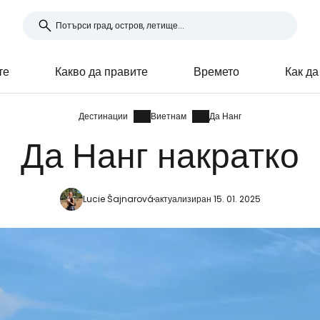
те
Какво да правите
Времето
Как да
Дестинации
Виетнам
Да Нанг
Да Нанг накратко
Lucie Šajnarová
актуализиран 15. 01. 2025