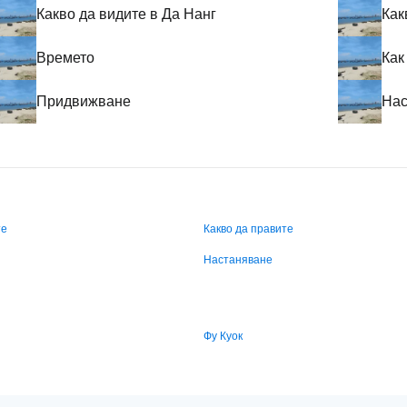
Какво да видите в Да Нанг
Как
Времето
Как
Придвижване
Нас
те
Какво да правите
Настаняване
Фу Куок