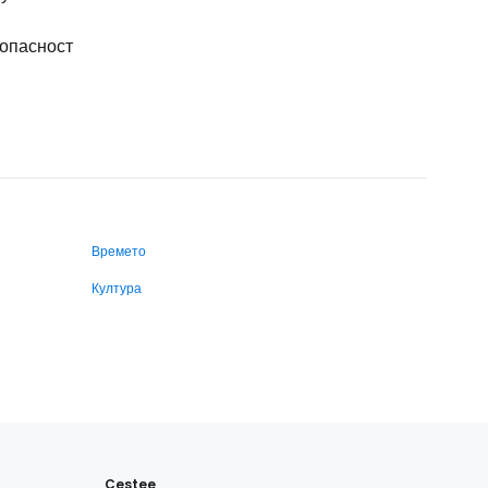
опасност
Времето
Култура
Cestee