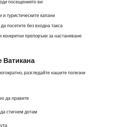
еди посещението ви:
и и туристическите капани
да посетите без входна такса
и конкретни препоръки за настаняване
е Ватикана
огократно, разгледайте нашите полезни
во да правите
 да стигнем дотам
ута