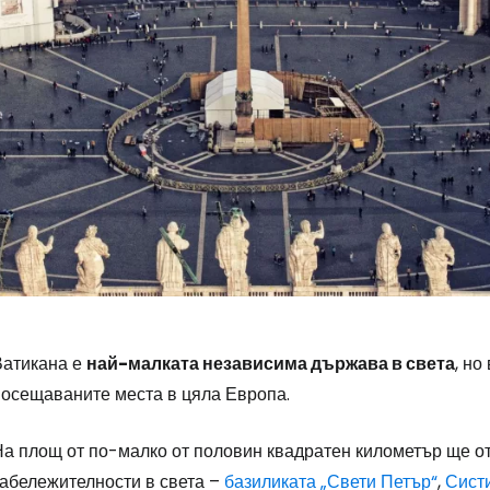
Ватикана е
най-малката независима държава в света
, но
посещаваните места в цяла Европа.
На площ от по-малко от половин квадратен километър ще от
забележителности в света –
базиликата „Свети Петър“
,
Систи