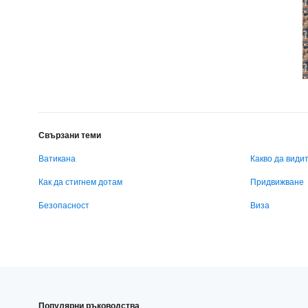
Свързани теми
Ватикана
Какво да види
Как да стигнем дотам
Придвижване
Безопасност
Виза
Популярни ръководства