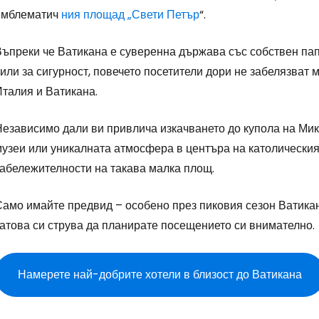
емблематич
ния
площад „Свети Петър
“.
Влезте в Ce
Въпреки че Ватикана е суверенна държава със собствен пап
или за сигурност, повечето посетители дори не забелязват
... световната общност на туристите
Италия и Ватикана.
Пр
Независимо дали ви привлича изкачването до купола на Ми
музеи или уникалната атмосфера в центъра на католическия
забележителности на такава малка площ.
Про
Само имайте предвид – особено през пиковия сезон Ватикан
затова си струва да планирате посещението си внимателно.
Про
Намерете най-добрите хотели в близост до Ватикана