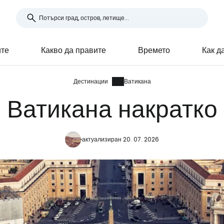
ите
Какво да правите
Времето
Как д
Дестинации
Ватикана
Ватикана накратко
актуализиран 20. 07. 2026