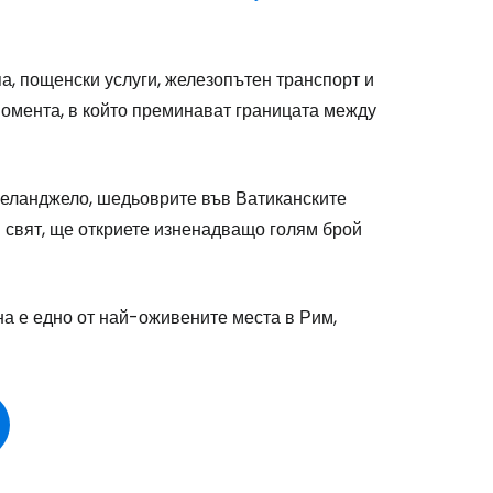
stee
а, пощенски услуги, железопътен транспорт и
 момента, в който преминават границата между
одължете с Google
келанджело, шедьоврите във Ватиканските
 свят, ще откриете изненадващо голям брой
дължете с Facebook
а е едно от най-оживените места в Рим,
дължете с имейл