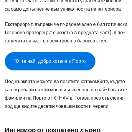
истинско злато. Статуите и богато украсените колони
са само допълнение към уникалността на интериора.
Екстериорът, въпреки че първоначално е бил готически
(особено прозорецът с розетка в предната част), в по-
голямата си част е преустроен в бароков стил.
10-те най-добри хотела в Порто
Под църквата можете да посетите катакомбите, където
са погребани важни монаси и членове на най-богатите
фамилии на Порто от XIII-XV в. Тогава през стъкления
под ще видите десетки човешки кости и черепи.
Интериор от позлатено дърво