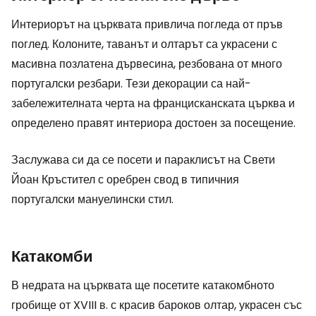
Интериорът на църквата привлича погледа от пръв
поглед. Колоните, таванът и олтарът са украсени с
масивна позлатена дървесина, резбована от много
португалски резбари. Тези декорации са най-
забележителната черта на францисканската църква и
определено правят интериора достоен за посещение.
Заслужава си да се посети и параклисът на Свети
Йоан Кръстител с оребрен свод в типичния
португалски мануелински стил.
Катакомби
В недрата на църквата ще посетите катакомбното
гробище от XVIII в. с красив бароков олтар, украсен със