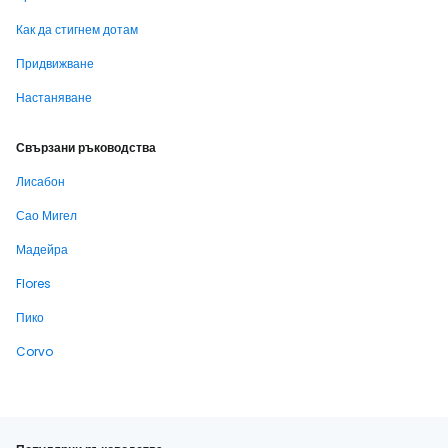
Как да стигнем дотам
Придвижване
Настаняване
Свързани ръководства
Лисабон
Сао Мигел
Мадейра
Flores
Пико
Corvo