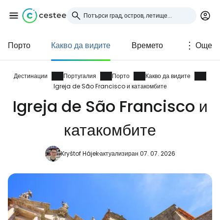
Порто
Какво да видите
Времето
Още
Влезте в Cestee
... световната общност на туристите
Дестинации
Португалия
Порто
Какво да видите
Igreja de São Francisco и катакомбите
Igreja de São Francisco и
Продължете с Google
катакомбите
Продължете с Facebook
Kryštof Hájek
актуализиран 07. 07. 2026
Продължете с имейл