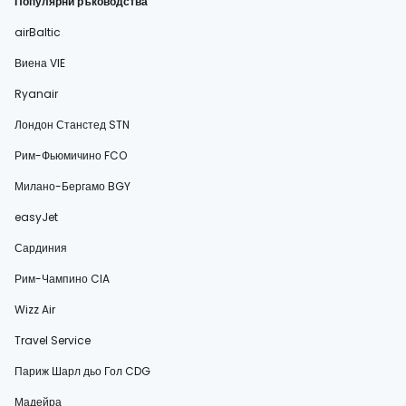
Популярни ръководства
airBaltic
Виена VIE
Ryanair
Лондон Станстед STN
Рим-Фьюмичино FCO
Милано-Бергамо BGY
easyJet
Сардиния
Рим-Чампино CIA
Wizz Air
Travel Service
Париж Шарл дьо Гол CDG
Мадейра