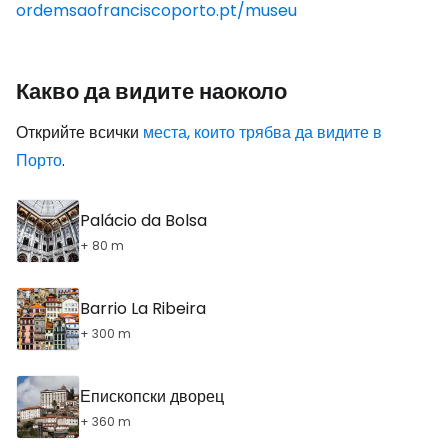
ordemsaofranciscoporto.pt/museu
Какво да видите наоколо
Открийте всички
места, които трябва да видите в
Порто
.
Palácio da Bolsa
+ 80 m
Barrio La Ribeira
+ 300 m
Епископски дворец
+ 360 m