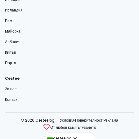
Исландия
Рим
Майорка
Албания
Кипър
Порто
Cestee
За нас
Контакт
© 2026 Cestee.bg
Условия
Поверителност
Реклама
От любов към пътуването
cestee.com
cestee.bg