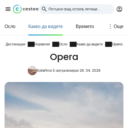
Осло
Какво да видите
Времето
Още
Влезте в Cestee
... световната общност на туристите
Дестинации
Норвегия
Осло
Какво да видите
Opera
Opera
Продължете с Google
Kateřina S.
актуализиран 26. 04. 2026
Продължете с Facebook
Продължете с имейл