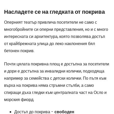
Насладете се на гледката от покрива
Оперният театър привлича посетители не само с
многобройните си оперни представления, но и с много
интересната си архитектура, която позволява достъп
от крайбрежната улица до леко наклонения бял
бетонен покрив.
Почти цялата покривна площ е достъпна за посетители
и дори е достъпна за инвалидни колички, подходяща
например за семейства с детски колички. По пътя към
върха на покрива няма стръмни стълби, а само
спиращи дъха гледки към централната част на Осло и
морския фиорд.
Достъп до покрива -
свободен