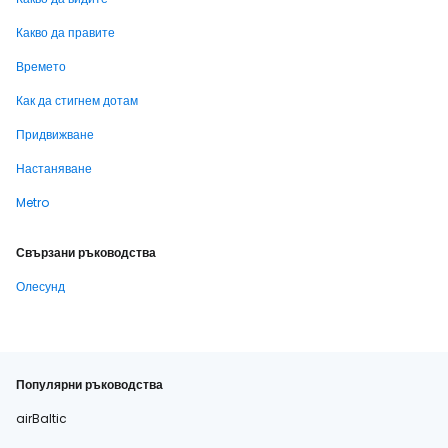
Какво да правите
Времето
Как да стигнем дотам
Придвижване
Настаняване
Metro
Свързани ръководства
Олесунд
Популярни ръководства
airBaltic