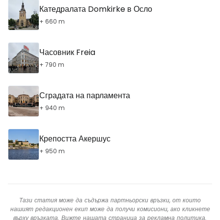
Катедралата Domkirke в Осло
+ 660 m
Часовник Freia
+ 790 m
Сградата на парламента
+ 940 m
Крепостта Акершус
+ 950 m
Тази статия може да съдържа партньорски връзки, от които
нашият редакционен екип може да получи комисиони, ако кликнете
върху връзката. Вижте нашата страница за
рекламна политика
.