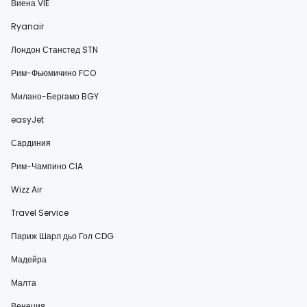
Виена VIE
Ryanair
Лондон Станстед STN
Рим-Фьюмичино FCO
Милано-Бергамо BGY
easyJet
Сардиния
Рим-Чампино CIA
Wizz Air
Travel Service
Париж Шарл дьо Гол CDG
Мадейра
Малта
Венеция