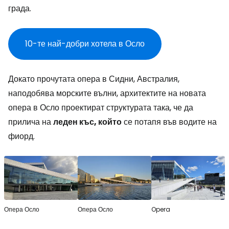
града.
10-те най-добри хотела в Осло
Докато прочутата опера в Сидни, Австралия,
наподобява морските вълни, архитектите на новата
опера в Осло проектират структурата така, че да
прилича на
леден къс, който
се потапя във водите на
фиорд.
Опера Осло
Опера Осло
Opera