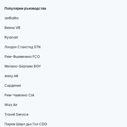
Популярни ръководства
airBaltic
Виена VIE
Ryanair
Лондон Станстед STN
Рим-Фьюмичино FCO
Милано-Бергамо BGY
easyJet
Сардиния
Рим-Чампино CIA
Wizz Air
Travel Service
Париж Шарл дьо Гол CDG