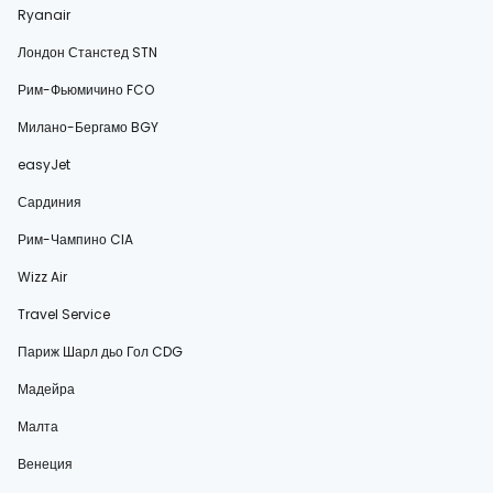
Ryanair
Лондон Станстед STN
Рим-Фьюмичино FCO
Милано-Бергамо BGY
easyJet
Сардиния
Рим-Чампино CIA
Wizz Air
Travel Service
Париж Шарл дьо Гол CDG
Мадейра
Малта
Венеция