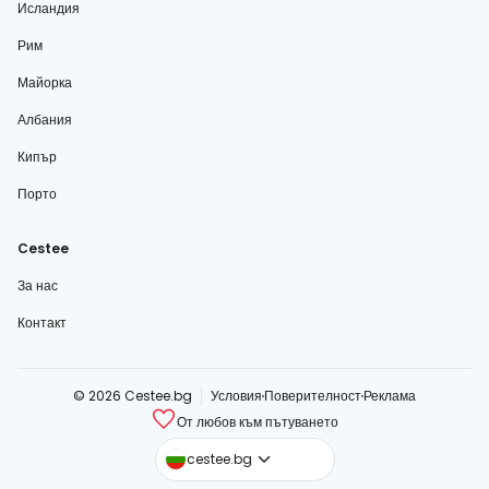
Исландия
Рим
Майорка
Албания
Кипър
Порто
Cestee
За нас
Контакт
© 2026 Cestee.bg
Условия
Поверителност
Реклама
От любов към пътуването
cestee.com
cestee.bg
cestee.sk