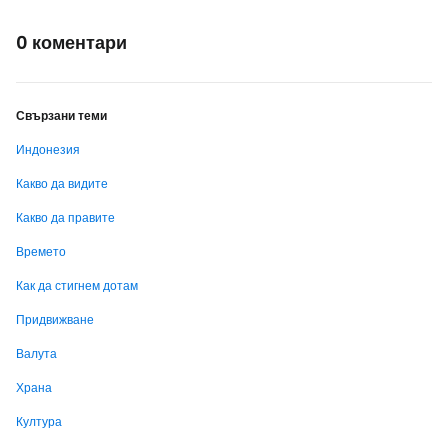
0 коментари
Свързани теми
Индонезия
Какво да видите
Какво да правите
Времето
Как да стигнем дотам
Придвижване
Валута
Храна
Култура