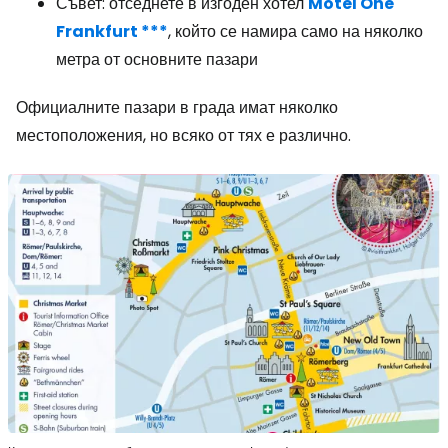
Съвет: отседнете в изгоден хотел
Motel One
Frankfurt ***
, който се намира само на няколко
метра от основните пазари
Официалните пазари в града имат няколко
местоположения, но всяко от тях е различно.