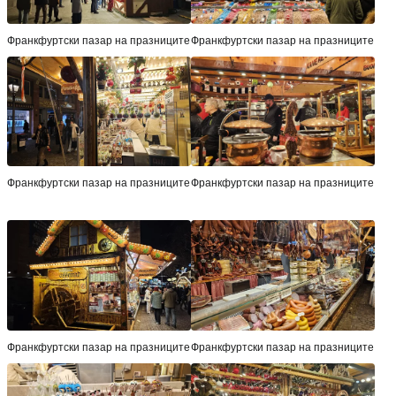
Франкфуртски пазар на празниците
Франкфуртски пазар на празниците
Франкфуртски пазар на празниците
Франкфуртски пазар на празниците
Франкфуртски пазар на празниците
Франкфуртски пазар на празниците