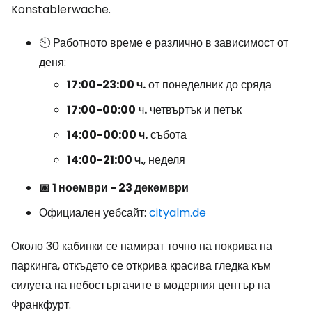
Konstablerwache.
🕙 Работното време е различно в зависимост от
деня:
17:00-23:00 ч.
от понеделник до сряда
17:00-00:00
ч
.
четвъртък и петък
14:00-00:00 ч.
събота
14:00-21:00 ч.
, неделя
📅 1 ноември - 23 декември
Официален уебсайт:
cityalm.de
Около 30 кабинки се намират точно на покрива на
паркинга, откъдето се открива красива гледка към
силуета на небостъргачите в модерния център на
Франкфурт.