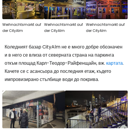
Weihnachtsmarkt auf
Weihnachtsmarkt auf
Weihnachtsmarkt auf
der CityAlm
der CityAlm
der CityAlm
Коледният базар CityAlm не е много добре обозначен
и в него се влиза от северната страна на паркинга
откъм площад Карл-Теодор-Райфенщайн, вж.
картата
.
Качете се с асансьора до последния етаж, където
импровизирано стълбище води до покрива.