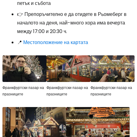
петък и събота
👉 Препоръчително е да отидете в Рьомеберг в
началото на деня, най-много хора има вечерта
между 17:00 и 20:30 ч.
📍
Местоположение на картата
Франкфуртски пазар на
Франкфуртски пазар на
Франкфуртски пазар на
празниците
празниците
празниците