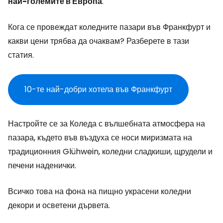
най-големите в Европа
.
Кога се провеждат коледните пазари във Франкфурт и
какви цени трябва да очаквам? Разберете в тази
статия.
10-те най-добри хотела във Франкфурт
Настройте се за Коледа с вълшебната атмосфера на
пазара, където във въздуха се носи миризмата на
традиционния Glühwein, коледни сладкиши, щрудели и
печени наденички.
Всичко това на фона на пищно украсени коледни
декори и осветени дървета.