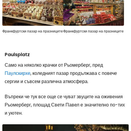
Франкфуртски пазар на празниците
Франкфуртски пазар на празниците
Paulsplatz
Само на няколко крачки от Рьомерберг, пред
Паулскирхе
, коледният пазар продължава с повече
сергии и съвсем различна атмосфера.
Въпреки че тук все още се чуват звуците на оживения
Рьомерберг, площад Свети Павел е значително по-тих
и уютен.