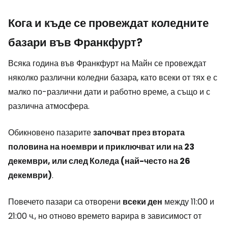
Кога и къде се провеждат коледните
базари във Франкфурт?
Всяка година във Франкфурт на Майн се провеждат
няколко различни коледни базара, като всеки от тях е с
малко по-различни дати и работно време, а също и с
различна атмосфера.
Обикновено пазарите
започват през втората
половина на ноември и приключват или на 23
декември, или след Коледа (най-често на 26
декември)
.
Повечето пазари са отворени
всеки ден
между 11:00 и
21:00 ч., но отново времето варира в зависимост от