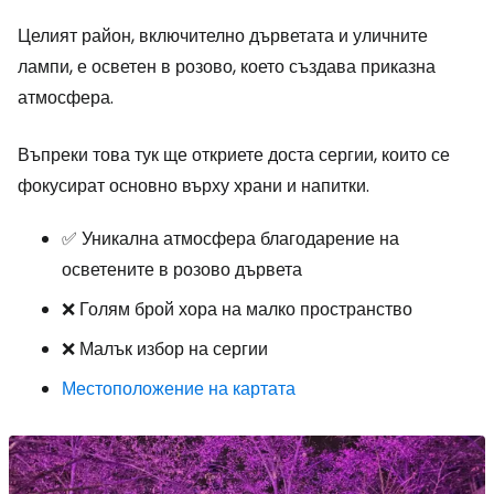
Целият район, включително дърветата и уличните
лампи, е осветен в розово, което създава приказна
атмосфера.
Въпреки това тук ще откриете доста сергии, които се
фокусират основно върху храни и напитки.
✅ Уникална атмосфера благодарение на
осветените в розово дървета
❌ Голям брой хора на малко пространство
❌ Малък избор на сергии
Местоположение на картата