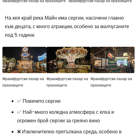
Франкфуртски пазар на празниците
Франкфуртски пазар на празниците
На кея край река Майн има сергии, насочени главно
към децата, с много атракции, особено за малчуганите
под 5 години.
Франкфуртски пазар на
Франкфуртски пазар на
Франкфуртски пазар на
празниците
празниците
празниците
✅ Повечето сергии
✅ Най-много коледна атмосфера с елха и
огромен брой сергии за греяно вино
❌ Изключително претъпкана среда, особено в