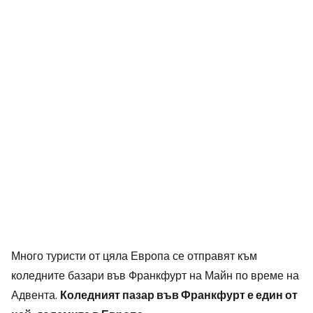
Много туристи от цяла Европа се отправят към
коледните базари във Франкфурт на Майн по време на
Адвента.
Коледният пазар във Франкфурт е един от