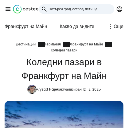
Франкфурт на Майн
Какво да видите
Още
Влезте в Cestee
... световната общност на туристите
Дестинации
Германия
Франкфурт на Майн
Коледни пазари
Коледни пазари в
Продължете с Google
Франкфурт на Майн
Продължете с Facebook
Kryštof Hájek
актуализиран 12. 12. 2025
Продължете с имейл