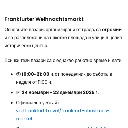
Frankfurter Weihnachtsmarkt
Основните пазари, организирани от града, са
огромни
и са разположени на няколко площада и улици в целия
исторически център.
Всички тези пазари са с еднакво работно време и дати:
🕙
10:00-21
:
00
ч. от понеделник до събота; в
неделя от 11:00 ч.
📅
24 ноември - 23 декември 2025 г.
Официален уебсайт:
visitfrankfurt.travel/frankfurt-christmas-
market