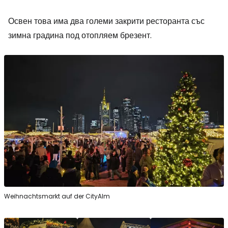
Освен това има два големи закрити ресторанта със
зимна градина под отопляем брезент.
Weihnachtsmarkt auf der CityAlm