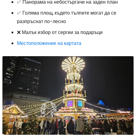
✅ Панорама на небостъргачи на заден план
✅ Голяма площ, където тълпите могат да се
разпръснат по-лесно
❌ Малък избор от сергии за подаръци
Местоположение на картата