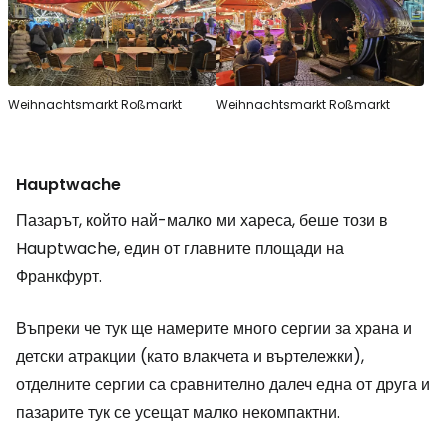
Weihnachtsmarkt Roßmarkt
Weihnachtsmarkt Roßmarkt
Hauptwache
Пазарът, който най-малко ми хареса, беше този в
Hauptwache, един от главните площади на
Франкфурт.
Въпреки че тук ще намерите много сергии за храна и
детски атракции (като влакчета и въртележки),
отделните сергии са сравнително далеч една от друга и
пазарите тук се усещат малко некомпактни.