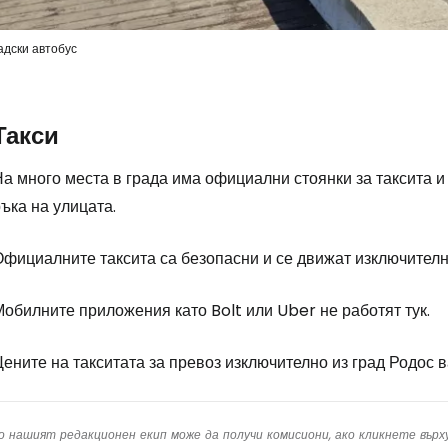
адски автобус
Такси
а много места в града има официални стоянки за таксита и 
ъка на улицата.
Официалните таксита са безопасни и се движат изключителн
обилните приложения като Bolt или Uber не работят тук.
ените на такситата за превоз изключително из град Родос ва
о нашият редакционен екип може да получи комисиони, ако кликнете вър