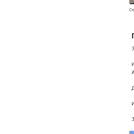
Сп
З
И
Д
И