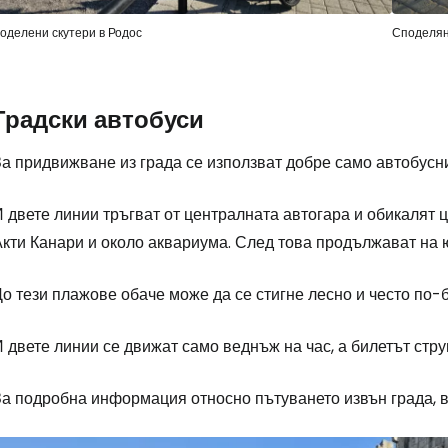
оделени скутери в Родос
Споделян
Градски автобуси
а придвижване из града се използват добре само автобуснит
 двете линии тръгват от централната автогара и обикалят 
Акти Канари и около аквариума. След това продължават на 
о тези плажове обаче може да се стигне лесно и често по-
 двете линии се движат само веднъж на час, а билетът струв
За подробна информация относно пътуването извън града, 