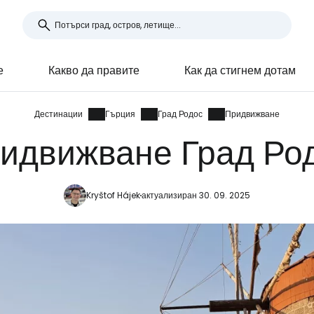
е
Какво да правите
Как да стигнем дотам
Дестинации
Гърция
Град Родос
Придвижване
идвижване Град Ро
Kryštof Hájek
актуализиран 30. 09. 2025