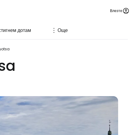
Влезте
стигнем дотам
Още
uotsa
tsa