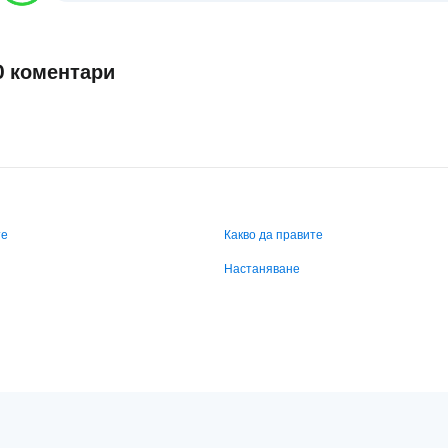
0 коментари
те
Какво да правите
Настаняване