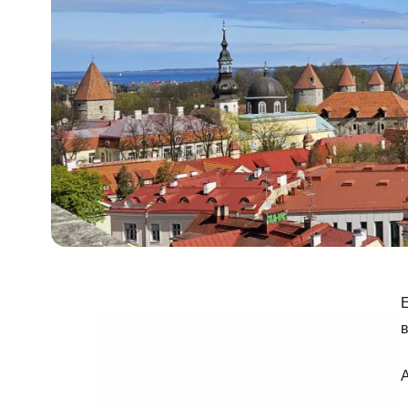
Е
в
А