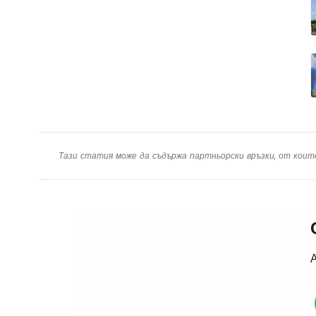
Тази статия може да съдържа партньорски връзки, от коит
А