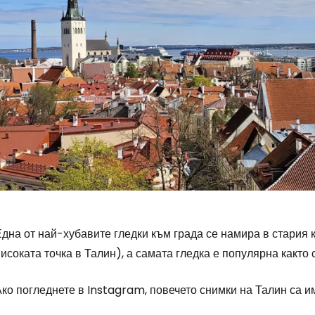
дна от най-хубавите гледки към града се намира в стария 
исоката точка в Талин), а самата гледка е популярна както 
ко погледнете в Instagram, повечето снимки на Талин са и