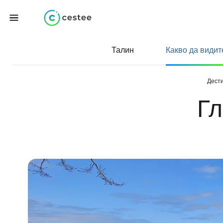
Талин
Какво да видит
Дест
Гл