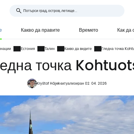
е
Какво да правите
Времето
Как да 
инации
Естония
Талин
Какво да видите
Гледна точка Koht
една точка Kohtuo
Kryštof Hájek
актуализиран 02. 04. 2026