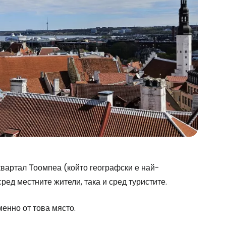
квартал Тоомпеа (който географски е най-
сред местните жители, така и сред туристите.
менно от това място.