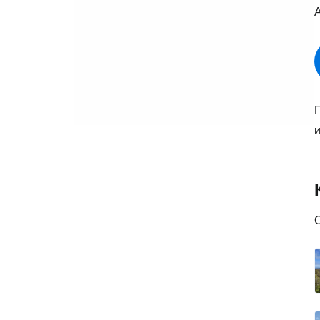
А
Г
и