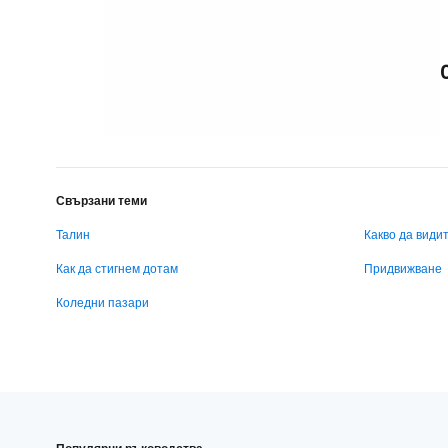
Свързани теми
Талин
Какво да види
Как да стигнем дотам
Придвижване
Коледни пазари