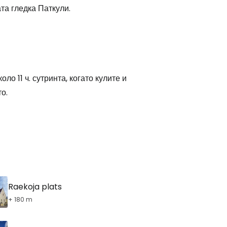
та гледка Паткули.
stee
о 11 ч. сутринта, когато кулите и
одължете с Google
о.
дължете с Facebook
дължете с имейл
Raekoja plats
+ 180 m