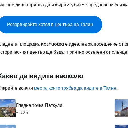
ко ние лично трябва да избираме, бихме предпочели близка
Влезте в Ce
Резервирайте хотел в центъра на Талин
... световната общност на туристите
ледната площадка Kothuotsa е идеална за посещение от окол
Пр
сторическият център ще бъдат приятно осветени от слънцет
Про
Какво да видите наоколо
Открийте всички
места, които трябва да видите в Талин
.
Про
Гледна точка Паткули
+ 120 m