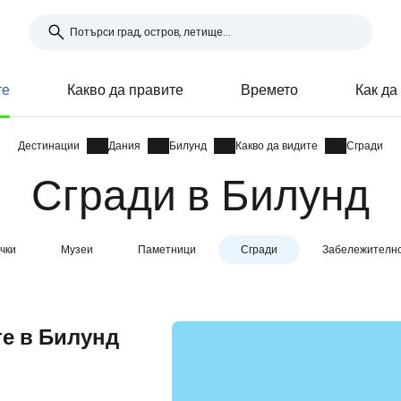
те
Какво да правите
Времето
Как да
Дестинации
Дания
Билунд
Какво да видите
Сгради
Сгради в Билунд
чки
Музеи
Паметници
Сгради
Забележителн
те в Билунд