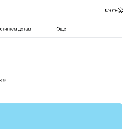
Влезте
 стигнем дотам
Още
ости