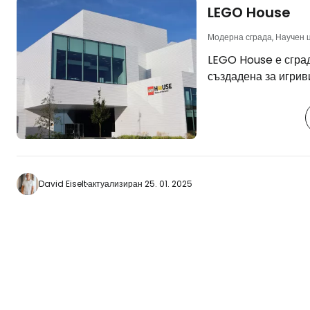
LEGO House
Модерна сграда, Научен 
LEGO House е сграда
създадена за игрив
квадратни метра ще
милиона отделни ча
независимо дали с
единични екземпляр
продукти на Лего и
игра и създаване. [btn "Намерете евтини
David Eiselt
актуализиран 25. 01. 2025
хотели в Билунд"
https://www.booki
7190.en.html?aid
billund-legohouse] Самата сград
напомня на комплек