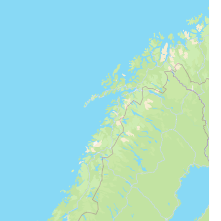
stee
одължете с Google
дължете с Facebook