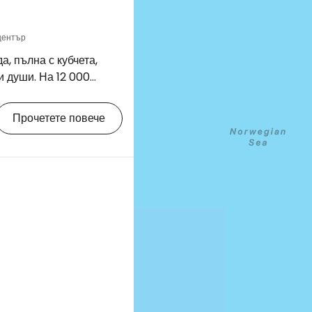
център
, пълна с кубчета,
и души. На 12 000
 откриете повече от 25
Влезте в Ce
сти от Лего,
Прочетете повече
а под формата на
и, исторически
... световната общност на туристите
ли свободни тухлички за
Пр
ng.com/city/dk/billund-
=2405297&label=p-
а
Про
т Lego, тъй…