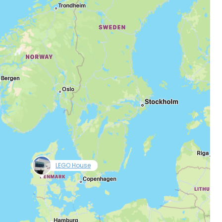
дължете с имейл
null
LEGO House