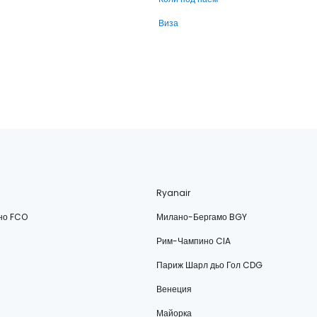
Виза
Ryanair
но FCO
Милано-Бергамо BGY
Рим-Чампино CIA
Париж Шарл дьо Гол CDG
Венеция
Майорка