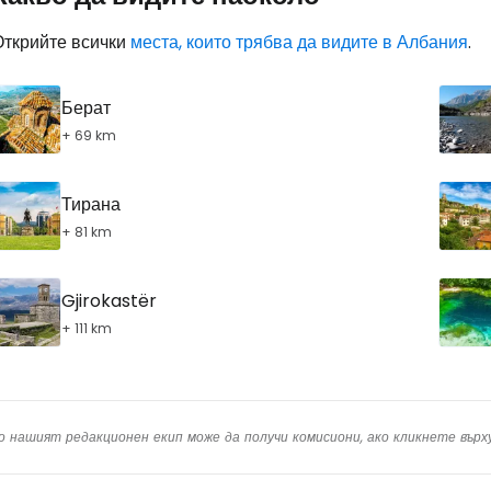
Открийте всички
места, които трябва да видите в Албания
.
Пр
Берат
+ 69 km
Про
Тирана
+ 81 km
Про
Gjirokastër
+ 111 km
о нашият редакционен екип може да получи комисиони, ако кликнете вър