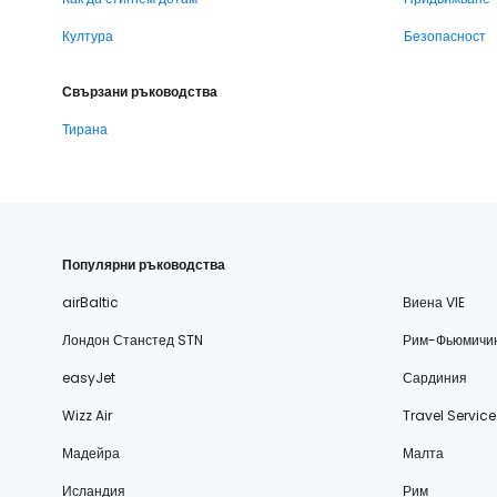
Култура
Безопасност
Свързани ръководства
Тирана
Популярни ръководства
airBaltic
Виена VIE
Лондон Станстед STN
Рим-Фьюмичи
easyJet
Сардиния
Wizz Air
Travel Service
Мадейра
Малта
Исландия
Рим