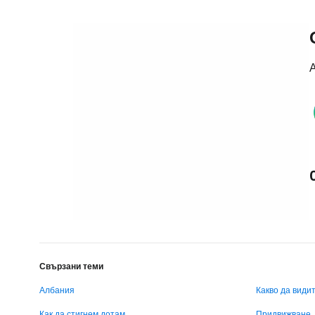
А
Свързани теми
Албания
Какво да види
Как да стигнем дотам
Придвижване