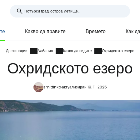
те
Какво да правите
Времето
Как д
Дестинации
Албания
Какво да видите
Охридското езеро
Охридското езеро
smittinka
актуализиран 19. 11. 2025