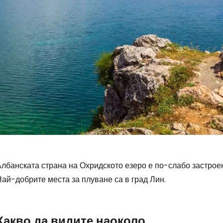
лбанската страна на Охридското езеро е по-слабо застроен
ай-добрите места за плуване са в град Лин.
Влезте в Ce
Какво да видите наоколо
... световната общност на туристите