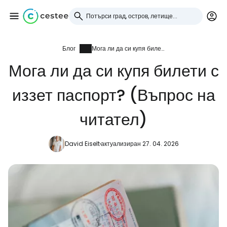
Блог
Мога ли да си купя билети с иззет паспорт? (Въпрос на читател)
Влезте в Cestee
Мога ли да си купя билети с
... световната общност на туристите
иззет паспорт? (Въпрос на
Продължете с Google
читател)
David Eiselt
актуализиран 27. 04. 2026
Продължете с Facebook
Продължете с имейл