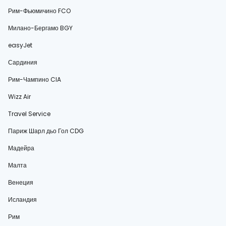
Рим-Фьюмичино FCO
Милано-Бергамо BGY
easyJet
Сардиния
Рим-Чампино CIA
Wizz Air
Travel Service
Париж Шарл дьо Гол CDG
Мадейра
Малта
Венеция
Исландия
Рим