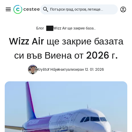
Блог
Wizz Air ще закрие базата си във Виена от 2026 г.
Влезте в Cestee
Wizz Air ще закрие базата
... световната общност на туристите
си във Виена от 2026 г.
Продължете с Google
Kryštof Hájek
актуализиран 12. 01. 2026
Продължете с Facebook
Продължете с имейл