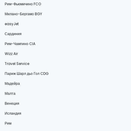
Рим-Фьюмичино FCO
Милано-Бергамо BGY
easyJet
Сардиния
Рим-Чампино CIA
Wizz Air
Travel Service
Париж Шарл дьо Гол CDG
Мадейра
Малта
Венеция
Исландия
Рим