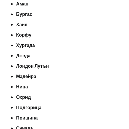
Аман
Бургас
Ханя
Корфу
Хургада
Джеда
Лондон Лутън
Мадейра
Ница
Охрид
Подгорица
Прищина
Сучава