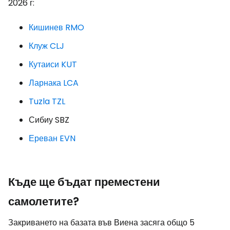
2026 г:
Кишинев RMO
Клуж CLJ
Кутаиси KUT
Ларнака LCA
Tuzla TZL
Сибиу SBZ
Ереван EVN
Къде ще бъдат преместени
самолетите?
Закриването на базата във Виена засяга общо 5