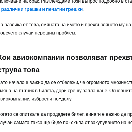
сключване на брак. Разглеждаме този въпрос подробно в ст
с различни грешки и печатни грешки
.
а разлика от това, смяната на името и прехвърлянето му на
повечето случаи нерешим проблем.
Кои авиокомпании позволяват прехвъ
струва това
Като начало е важно да се отбележи, че огромното мнозинс
смяна на пътник в билета, дори срещу заплащане. Основнит
авиокомпании, изброени по-долу.
Влезте в Ce
огато се опитвате да продадете билет, винаги е важно да пр
лучаи самата такса ще бъде по-скъпа от закупуването на но