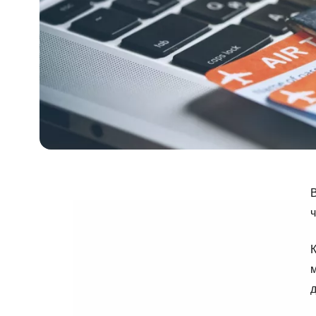
В
ч
К
м
д