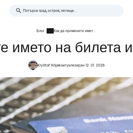
Блог
Как да промените името на билета и да го продадете
е името на билета и
Kryštof Hájek
актуализиран 12. 01. 2026