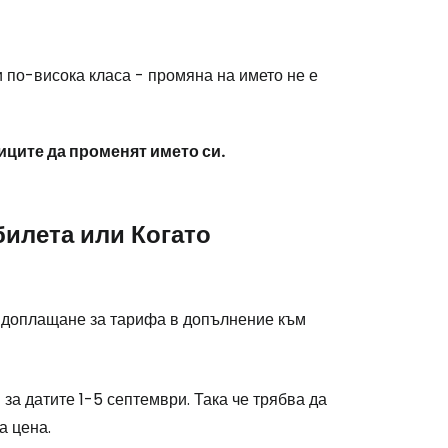
 по-висока класа - промяна на името не е
иците да променят името си.
билета или Когато
е доплащане за тарифа в допълнение към
за датите 1-5 септември. Така че трябва да
а цена.