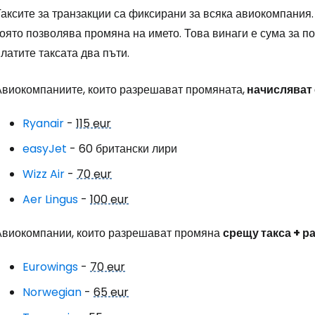
... световната общност на туристите
аксите за транзакции са фиксирани за всяка авиокомпания.
оято позволява промяна на името. Това винаги е сума за по
Пр
латите таксата два пъти.
Авиокомпаниите, които разрешават промяната,
начисляват 
Про
Ryanair
-
115 eur
easyJet
- 60 британски лири
Про
Wizz Air
-
70 eur
Aer Lingus
-
100 eur
Авиокомпании, които разрешават промяна
срещу такса + р
Eurowings
-
70 eur
Norwegian
-
65 eur