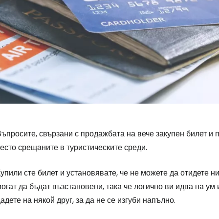
ъпросите, свързани с продажбата на вече закупен билет и п
есто срещаните в туристическите среди.
упили сте билет и установявате, че не можете да отидете н
огат да бъдат възстановени, така че логично ви идва на ум
адете на някой друг, за да не се изгуби напълно.