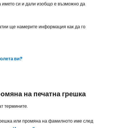
а името си и дали изобщо е възможно да
статии ще намерите информация как да го
олета ви?
ромяна на печатна грешка
т термините.
 грешка или промяна на фамилното име след