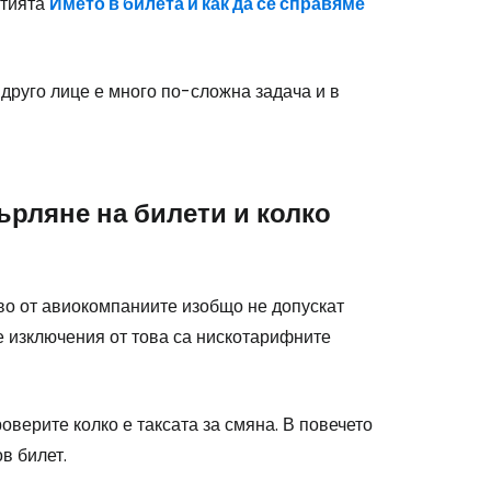
атията
Името в билета и как да се справяме
 друго лице е много по-сложна задача и в
рляне на билети и колко
тво от авиокомпаниите изобщо не допускат
е изключения от това са нискотарифните
stee
оверите колко е таксата за смяна. В повечето
в билет.