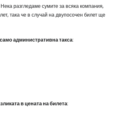
 Нека разгледаме сумите за всяка компания,
лет, така че в случай на двупосочен билет ще
одължете с Google
само административна такса
:
дължете с Facebook
дължете с имейл
азликата в цената на билета
: