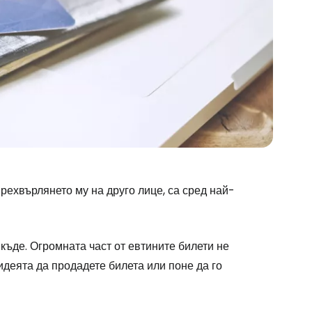
рехвърлянето му на друго лице, са сред най-
икъде. Огромната част от евтините билети не
 идеята да продадете билета или поне да го