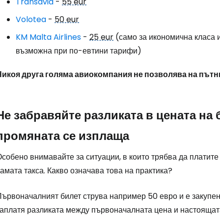
Transavia
-
55 eur
Volotea
-
50 eur
KM Malta Airlines
-
25 eur
(само за икономична класа и
възможна при по-евтини тарифи)
Никоя друга голяма авиокомпания не позволява на пътн
Не забравяйте разликата в цената на 
промяната се изплаща
Особено внимавайте за ситуации, в които трябва да платит
амата такса. Какво означава това на практика?
ървоначалният билет струва например 50 евро и е закупен 
заплатя разликата между първоначалната цена и настоящат