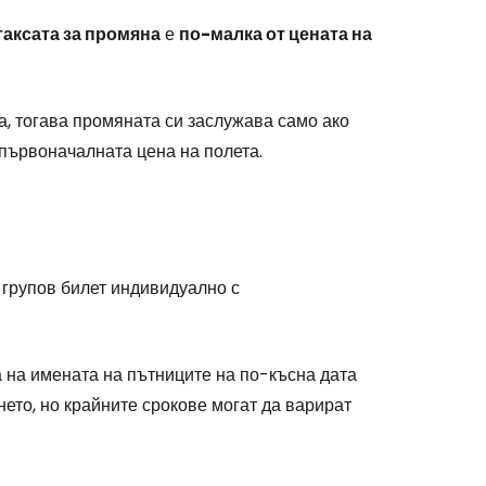
таксата за промяна
е
по-малка от цената на
, тогава промяната си заслужава само ако
 първоначалната цена на полета.
е групов билет индивидуално с
 на имената на пътниците на по-късна дата
нето, но крайните срокове могат да варират