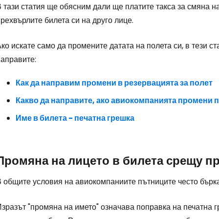
 тази статия ще обясним дали ще платите такса за смяна н
рехвърлите билета си на друго лице.
ко искате само да промените датата на полета си, в тези 
направите:
Как да направим промени в резервацията за полет
Какво да направите, ако авиокомпанията промени п
Име в билета - печатна грешка
Промяна на лицето в билета срещу п
В общите условия на авиокомпаниите пътниците често бърка
Изразът "промяна на името" означава поправка на печатна