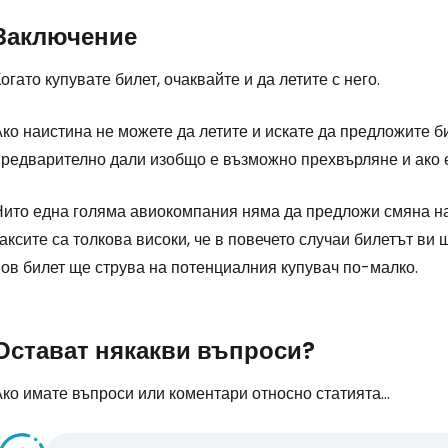
Заключение
огато купувате билет, очаквайте и да летите с него.
ко наистина не можете да летите и искате да предложите б
редварително дали изобщо е възможно прехвърляне и ако е 
Нито една голяма авиокомпания няма да предложи смяна на 
аксите са толкова високи, че в повечето случаи билетът ви
нов билет ще струва на потенциалния купувач по-малко.
Остават някакви въпроси?
ко имате въпроси или коментари относно статията...