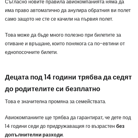
Съгласно новите правила авиокомпанията няма да
има право автоматично да анулира обратния ви полет
само защото не сте се качили на първия полет.
Това може да бъде много полезно при билетите за
отиване и връщане, които понякога са по-евтини от
еднопосочните билети.
Децата под 14 години трябва да седят
до родителите си безплатно
Това е значителна промяна за семействата.
Авиокомпаниите ще трябва да гарантират, че дете под
14 години седи до придружаващия го възрастен
без
допълнителни разходи
.