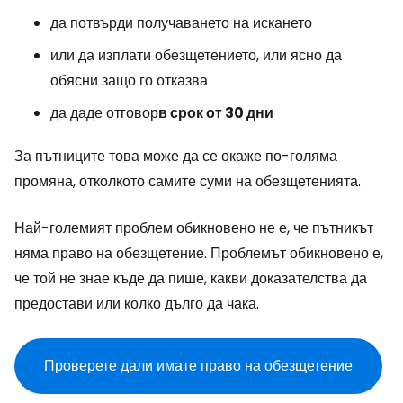
да потвърди получаването на искането
или да изплати обезщетението, или ясно да
обясни защо го отказва
да даде отговор
в срок от 30 дни
За пътниците това може да се окаже по-голяма
промяна, отколкото самите суми на обезщетенията.
Най-големият проблем обикновено не е, че пътникът
няма право на обезщетение. Проблемът обикновено е,
че той не знае къде да пише, какви доказателства да
предостави или колко дълго да чака.
Проверете дали имате право на обезщетение