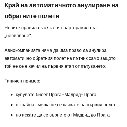
Край на автоматичното анулиране на
обратните полети
Новите правила засягат и т.нар. правило за
„неявяване“.
Авиокомпанията няма да има право да анулира
автоматично обратния полет на пътник само защото
той не се е качил на първия етап от пътуването.
Типичен пример:
купувате билет Прага–Мадрид–Прага
в крайна сметка не се качвате на първия полет
но искате да се върнете от Мадрид до Прага