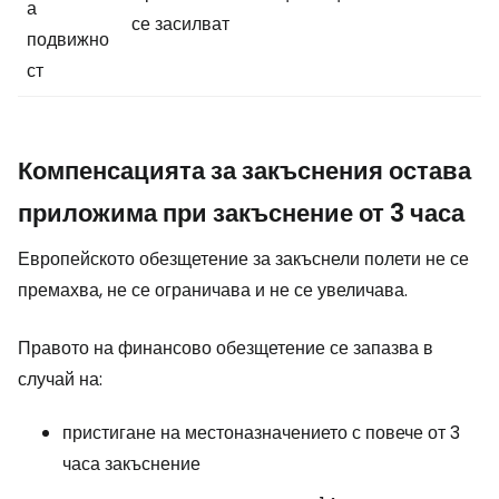
а
се засилват
подвижно
ст
Компенсацията за закъснения остава
приложима при закъснение от 3 часа
Европейското обезщетение за закъснели полети не се
премахва, не се ограничава и не се увеличава.
Правото на финансово обезщетение се запазва в
случай на:
пристигане на местоназначението с повече от 3
часа закъснение