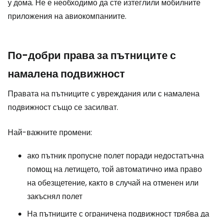
у дома. Не е необходимо да сте изтеглили мобилните
приложения на авиокомпаниите.
По-добри права за пътниците с
намалена подвижност
Правата на пътниците с увреждания или с намалена
подвижност също се засилват.
Най-важните промени:
ако пътник пропусне полет поради недостатъчна
помощ на летището, той автоматично има право
на обезщетение, както в случай на отменен или
закъснял полет
На пътниците с ограничена подвижност трябва да