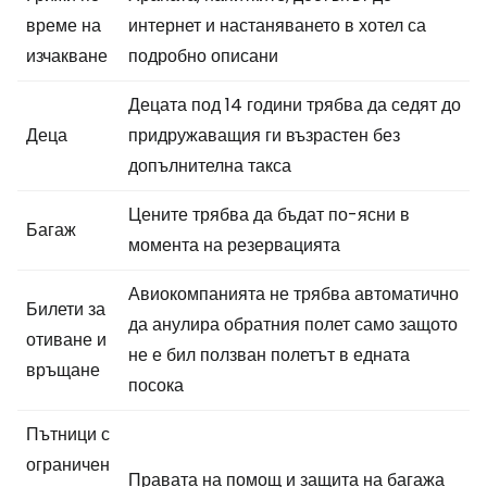
време на
интернет и настаняването в хотел са
изчакване
подробно описани
Децата под 14 години трябва да седят до
Деца
придружаващия ги възрастен без
допълнителна такса
Цените трябва да бъдат по-ясни в
Багаж
момента на резервацията
Авиокомпанията не трябва автоматично
Билети за
да анулира обратния полет само защото
отиване и
не е бил ползван полетът в едната
връщане
посока
Пътници с
ограничен
Правата на помощ и защита на багажа