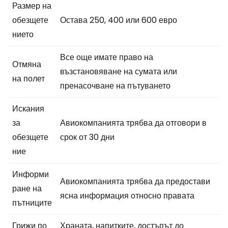
Размер на
обезщете
Остава 250, 400 или 600 евро
нието
Все още имате право на
Отмяна
възстановяване на сумата или
на полет
пренасочване на пътуването
Искания
за
Авиокомпанията трябва да отговори в
обезщете
срок от 30 дни
ние
Информи
Авиокомпанията трябва да предостави
ране на
ясна информация относно правата
пътниците
Грижи по
Храната, напитките, достъпът до