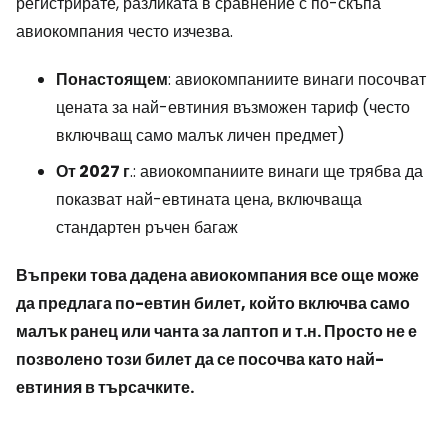
регистрирате, разликата в сравнение с по-скъпа
авиокомпания често изчезва.
Понастоящем
: авиокомпаниите винаги посочват
цената за най-евтиния възможен тариф (често
включващ само малък личен предмет)
От 2027 г
.: авиокомпаниите винаги ще трябва да
показват най-евтината цена, включваща
стандартен ръчен багаж
Въпреки това дадена авиокомпания все още може
да предлага по-евтин билет, който включва само
малък ранец или чанта за лаптоп и т.н. Просто не е
позволено този билет да се посочва като най-
евтиния в търсачките.