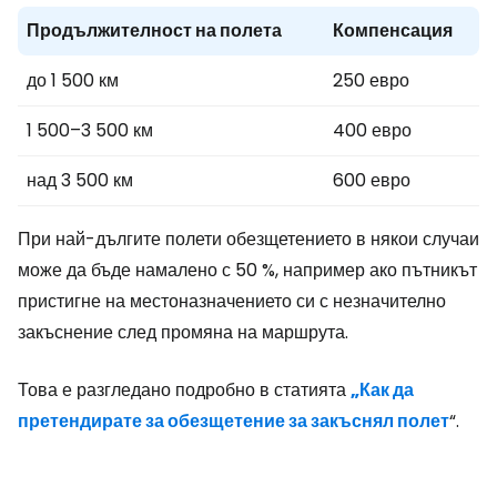
Продължителност на полета
Компенсация
до 1 500 км
250 евро
1 500–3 500 км
400 евро
над 3 500 км
600 евро
При най-дългите полети обезщетението в някои случаи
може да бъде намалено с 50 %, например ако пътникът
пристигне на местоназначението си с незначително
закъснение след промяна на маршрута.
Това е разгледано подробно в статията
„Как да
претендирате за обезщетение за закъснял полет
“.