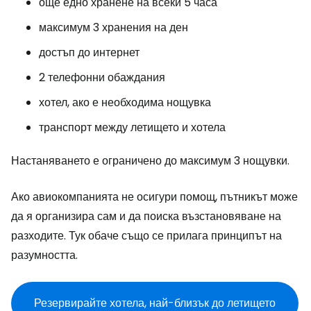
още едно хранене на всеки 5 часа
максимум 3 хранения на ден
достъп до интернет
2 телефонни обаждания
хотел, ако е необходима нощувка
транспорт между летището и хотела
Настаняването е ограничено до максимум 3 нощувки.
Ако авиокомпанията не осигури помощ, пътникът може
да я организира сам и да поиска възстановяване на
разходите. Тук обаче също се прилага принципът на
разумността.
Резервирайте хотела, най-близък до летището