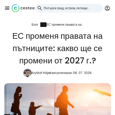
Блог
ЕС променя правата на пътниците: какво ще се промени от 2027 г.?
Влезте в Cestee
ЕС променя правата на
... световната общност на туристите
пътниците: какво ще се
Продължете с Google
промени от 2027 г.?
Kryštof Hájek
актуализиран 08. 07. 2026
Продължете с Facebook
Продължете с имейл