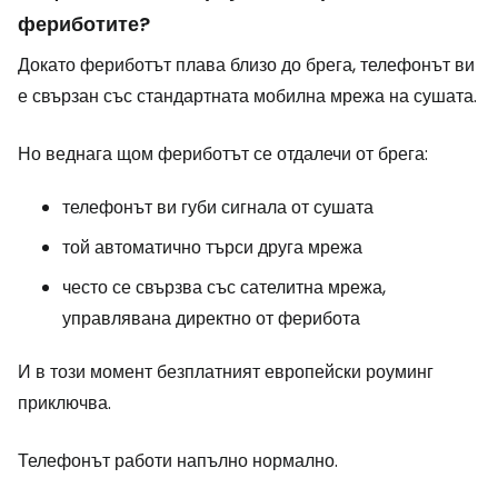
фериботите?
Докато фериботът плава близо до брега, телефонът ви
е свързан със стандартната мобилна мрежа на сушата.
Но веднага щом фериботът се отдалечи от брега:
телефонът ви губи сигнала от сушата
той автоматично търси друга мрежа
често се свързва със сателитна мрежа,
управлявана директно от ферибота
И в този момент безплатният европейски роуминг
приключва.
Телефонът работи напълно нормално.