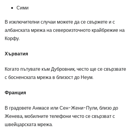
Сими
В изключителни случаи можете да се свържете и с
албанската мрежа на североизточното крайбрежие на
Корфу.
Хърватия
Когато пътувате към Дубровник, често ще се свързвате
с босненската мрежа в близост до Неум.
Франция
В градовете Анмасе или Сен-Жени-Пули, близо до
Женева, мобилните телефони често се свързват с
швейцарската мрежа.