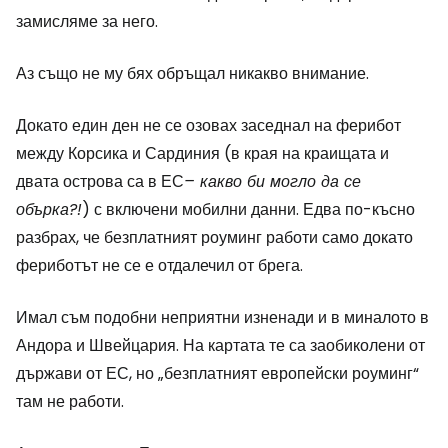
замисляме за него.
Аз също не му бях обръщал никакво внимание.
Докато един ден не се озовах заседнал на ферибот
между Корсика и Сардиния (в края на краищата и
двата острова са в ЕС
– какво би могло да се
обърка?!
) с включени мобилни данни. Едва по-късно
разбрах, че безплатният роуминг работи само докато
фериботът не се е отдалечил от брега.
Имал съм подобни неприятни изненади и в миналото в
Андора и Швейцария. На картата те са заобиколени от
държави от ЕС, но „безплатният европейски роуминг“
там не работи.