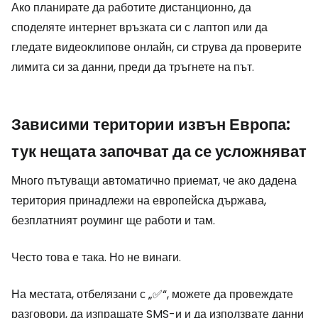
Ако планирате да работите дистанционно, да
споделяте интернет връзката си с лаптоп или да
гледате видеоклипове онлайн, си струва да проверите
лимита си за данни, преди да тръгнете на път.
Зависими територии извън Европа:
тук нещата започват да се усложняват
Много пътуващи автоматично приемат, че ако дадена
територия принадлежи на европейска държава,
безплатният роуминг ще работи и там.
Често това е така. Но не винаги.
На местата, отбелязани с „✅“, можете да провеждате
разговори, да изпращате SMS-и и да използвате данни