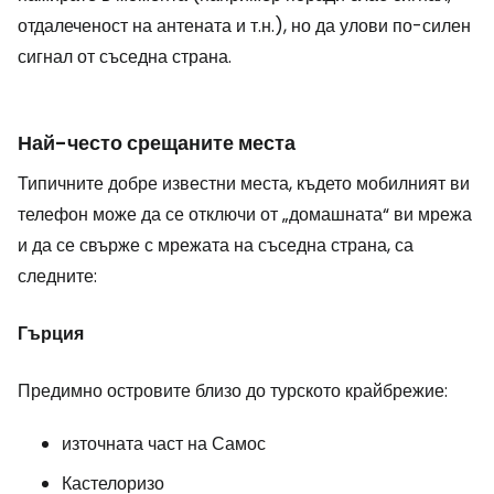
отдалеченост на антената и т.н.), но да улови по-силен
сигнал от съседна страна.
Най-често срещаните места
Типичните добре известни места, където мобилният ви
телефон може да се отключи от „домашната“ ви мрежа
и да се свърже с мрежата на съседна страна, са
следните:
Гърция
Предимно островите близо до турското крайбрежие:
източната част на Самос
Кастелоризо