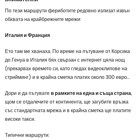
По тези маршрути фериботите редовно излизат извън
обхвата на крайбрежните мрежи:
Италия и Франция
Ето там ме хванаха. По време на пътуване от Корсика
до Генуа в Италия бях свързан с интернет цяла нощ
(прекарвах времето си, като гледах видеоклипове на
стрийминг) и в крайна сметка платих около 300 евро...
Дори и да пътувате
в рамките на една и съща страна
,
щом се отдалечите от континента, ще загубите връзка
със стандартната мрежа и в крайна сметка ще платите
високи такси.
Типични маршрути: