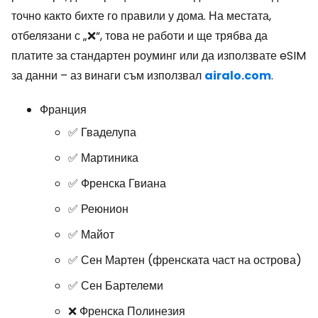
точно както бихте го правили у дома. На местата,
отбелязани с „❌“, това не работи и ще трябва да
платите за стандартен роуминг или да използвате eSIM
за данни – аз винаги съм използвал
airalo.com
.
Франция
✅ Гваделупа
✅ Мартиника
✅ Френска Гвиана
✅ Реюнион
✅ Майот
✅ Сен Мартен (френската част на острова)
✅ Сен Бартелеми
❌ Френска Полинезия