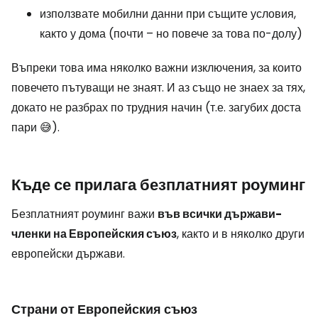
използвате мобилни данни при същите условия,
както у дома (почти – но повече за това по-долу)
Въпреки това има няколко важни изключения, за които
повечето пътуващи не знаят. И аз също не знаех за тях,
докато не разбрах по трудния начин (т.е. загубих доста
пари 😅).
Къде се прилага безплатният роуминг
Безплатният роуминг важи
във всички държави-
членки на Европейския съюз
, както и в няколко други
европейски държави.
Страни от Европейския съюз