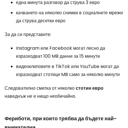
една минута разговор да струва 3 евро
качването на няколко снимки в социалните мрежи
да струва десетки евро
За да си представите:
Instagram или Facebook могат лесно да
изразходват 100 MB данни за 15 минути
видеоклиповете в TikTok или YouTube могат да
изразходват стотици MB само за няколко минути
Следователно сметка от няколко
стотин евро
наведнъж не е нищо необичайно.
Фериботи, при които трябва да бъдете най-
внимателни