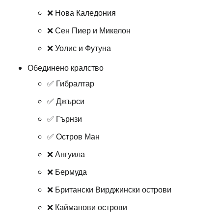
❌ Нова Каледония
❌ Сен Пиер и Микелон
❌ Уолис и Футуна
Обединено кралство
✅ Гибралтар
✅ Джърси
✅ Гърнзи
✅ Остров Ман
❌ Ангуила
❌ Бермуда
❌ Британски Вирджински острови
❌ Кайманови острови