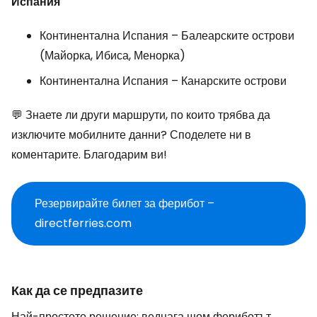
Испания
Континентална Испания – Балеарските острови
(Майорка, Ибиса, Менорка)
Континентална Испания – Канарските острови
💬 Знаете ли други маршрути, по които трябва да
изключите мобилните данни? Споделете ни в
коментарите. Благодарим ви!
Резервирайте билет за ферибот –
directferries.com
Как да се предпазите
Най-простото решение: веднага щом фериботът