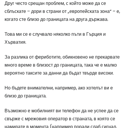
Друг често срещан проблем, с който може да се
сблъскате – дори в страни от „европейската зона“ – е,
когато сте близо до границата на друга държава.
Това ми се е случвало няколко пъти в Гърция и
Хърватия.
За разлика от фериботите, обикновено не прекарвате
много време в близост до границата, така че е малко
вероятно таксите за данни да бъдат твърде високи.
Но бъдете внимателни, например, ако хотелът ви е
близо до границата.
Възможно е мобилният ви телефон да не успее да се
свърже с мрежовия оператор в страната, в която се
намирате в момента (например поради слаб сигнал,