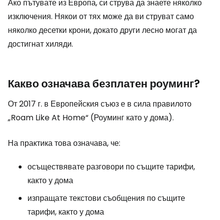
Ако пътувате из Европа, си струва да знаете няколко
изключения. Някои от тях може да ви струват само
няколко десетки крони, докато други лесно могат да
достигнат хиляди.
Какво означава безплатен роуминг?
От 2017 г. в Европейския съюз е в сила правилото
„Roam Like At Home“ (Роуминг като у дома).
На практика това означава, че:
осъществявате разговори по същите тарифи,
както у дома
изпращате текстови съобщения по същите
тарифи, както у дома