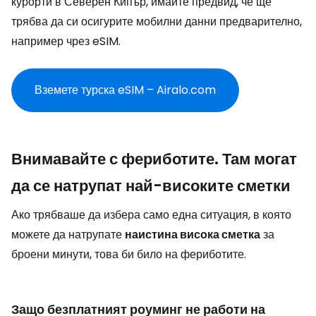
курорти в Северен Кипър, имайте предвид, че ще
трябва да си осигурите мобилни данни предварително,
например чрез eSIM.
Вземете турска eSIM – Airalo.com
Внимавайте с фериботите. Там могат
да се натрупат най-високите сметки
Ако трябваше да избера само една ситуация, в която
можете да натрупате
наистина висока сметка
за
броени минути, това би било на фериботите.
Защо безплатният роуминг не работи на