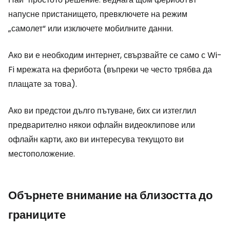
напусне пристанището, превключете на режим
„самолет“ или изключете мобилните данни.
Ако ви е необходим интернет, свързвайте се само с Wi-
Fi мрежата на ферибота (въпреки че често трябва да
плащате за това).
Ако ви предстои дълго пътуване, бих си изтеглил
предварително някои офлайн видеоклипове или
офлайн карти, ако ви интересува текущото ви
местоположение.
Обърнете внимание на близостта до
границите