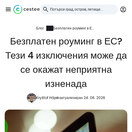
Блог
Безплатен роуминг в ЕС? Тези 4 изключения може да се окажат неприятна изненада
Влезте в Cestee
Безплатен роуминг в ЕС?
... световната общност на туристите
Тези 4 изключения може да
Продължете с Google
се окажат неприятна
изненада
Продължете с Facebook
Kryštof Hájek
актуализиран 24. 06. 2026
Продължете с имейл