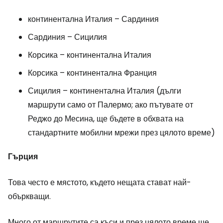
континентална Италия – Сардиния
Сардиния – Сицилия
Корсика – континентална Италия
Корсика – континентална Франция
Сицилия – континентална Италия (дълги
маршрути само от Палермо; ако пътувате от
Реджо до Месина, ще бъдете в обхвата на
стандартните мобилни мрежи през цялото време)
Гърция
Това често е мястото, където нещата стават най-
объркващи.
Много от маршрутите са къси и през цялото време ще