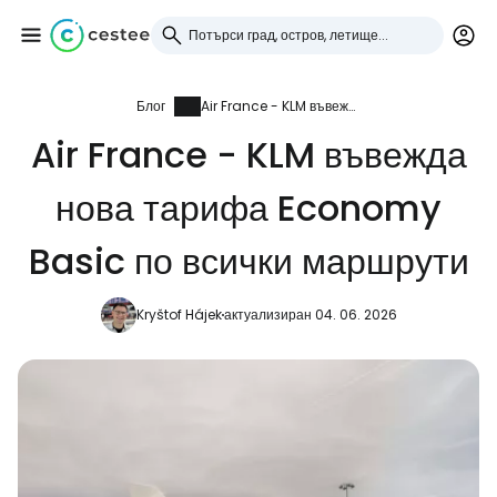
Блог
Air France - KLM въвежда нова тарифа Economy Basic по всички маршрути
Влезте в Cestee
Air France - KLM въвежда
... световната общност на туристите
нова тарифа Economy
Продължете с Google
Basic по всички маршрути
Kryštof Hájek
актуализиран 04. 06. 2026
Продължете с Facebook
Продължете с имейл