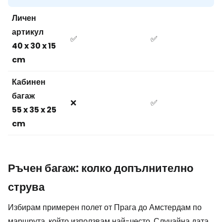
Личен
артикул
✅
✅
40 x 30 x 15
cm
Кабинен
багаж
❌
✅
55 x 35 x 25
cm
Ръчен багаж: колко допълнително
струва
Избирам примерен полет от Прага до Амстердам по
маршрута, който използвам най-често. Случайна дата,