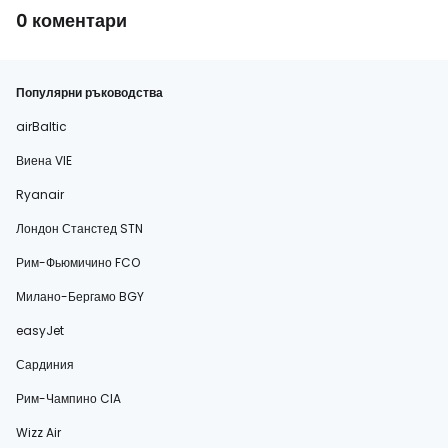
0 коментари
Популярни ръководства
airBaltic
Виена VIE
Ryanair
Лондон Станстед STN
Рим-Фьюмичино FCO
Милано-Бергамо BGY
easyJet
Сардиния
Рим-Чампино CIA
Wizz Air