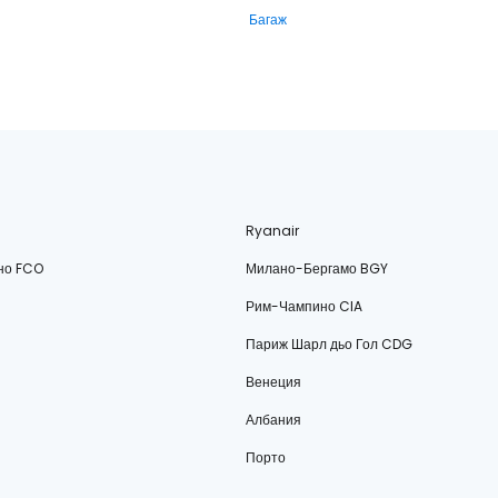
Багаж
Ryanair
но FCO
Милано-Бергамо BGY
Рим-Чампино CIA
Париж Шарл дьо Гол CDG
Венеция
Албания
Порто