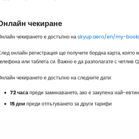
Онлайн чекиране
Онлайн чекирането е достъпно на
skyup.aero/en/my-book
лед онлайн регистрация ще получите бордна карта, която м
елефона или таблета си. Важно е да разполагате с четлив Q
нлайн чекирането е достъпно на следните дати:
72 часа
преди заминаването, ако е закупена най-евтина
15 дни
преди отпътуването за други тарифи