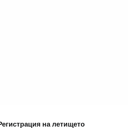
Влезте в Ce
... световната общност на туристите
Пр
Про
Про
Регистрация на летището