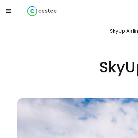
SkyUp Airli
SkyUp