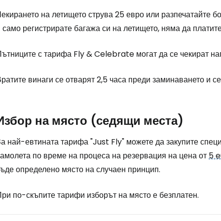
екирането на летището струва 25 евро или разпечатайте бо
 само регистрирате багажа си на летището, няма да платите
Пътниците с тарифа
Fly & Celebrate
могат да се чекират на
ратите винаги се отварят 2,5 часа преди заминаването и с
Избор на място (седящи места)
а най-евтината тарифа "Just Fly" можете да закупите спец
самолета по време на процеса на резервация на цена от
5 e
бъде определено място на случаен принцип.
При по-скъпите тарифи изборът на място е безплатен.