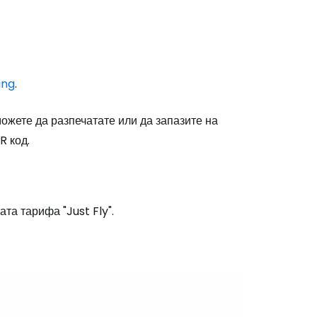
ing
.
ожете да разпечатате или да запазите на
R код.
та тарифа "Just Fly".