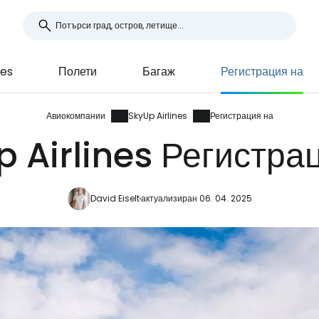
nes
Полети
Багаж
Регистрация на
Авиокомпании
SkyUp Airlines
Регистрация на
 Airlines Регистра
David Eiselt
актуализиран 06. 04. 2025