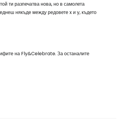
 той ти разпечатва нова, но в самолета
седнеш някъде между редовете x и y, където
рифите на Fly&Celebrate. За останалите