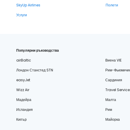
SkyUp Airlines
Полети
Услуги
Популярни ръководства
airBaltic
Виена VIE
Лондон Станстед STN
Рим-Фьюмичи
easyJet
Сардиния
Wizz Air
Travel Service
Мадейра
Малта
Исландия
Рим
Кипър
Майорка