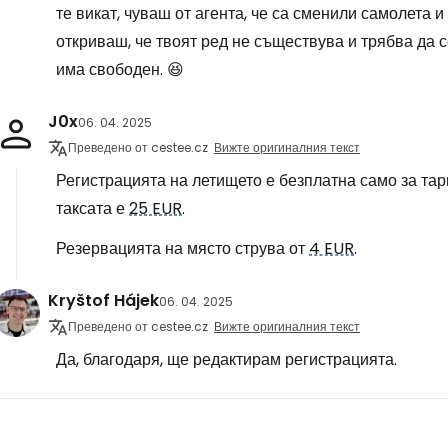
те викат, чуваш от агента, че са сменили самолета и
откриваш, че твоят ред не съществува и трябва да 
има свободен. 😆
J0x
06. 04. 2025
Преведено от cestee.cz
Вижте оригиналния текст
Регистрацията на летището е безплатна само за та
таксата е
25 EUR
.
Резервацията на място струва от
4 EUR
.
Kryštof Hájek
06. 04. 2025
Преведено от cestee.cz
Вижте оригиналния текст
Да, благодаря, ще редактирам регистрацията.