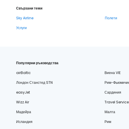
Свързани теми
Sky Airline
Полети
Услуги
Популярни ръководства
airBaltic
Виена VIE
Лондон Станстед STN
Рим-Фьюмичи
easyJet
Сардиния
Wizz Air
Travel Service
Мадейра
Малта
Исландия
Рим