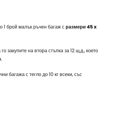
о 1 брой малък ръчен багаж с
размери 45 x
го закупите на втора стъпка за 12 щ.д., което
.
и багажа с тегло до 10 кг всеки, със