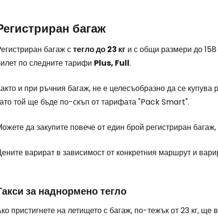
Регистриран багаж
Регистриран багаж с
тегло до 23 кг
и с общи размери до 158
билет по следните тарифи
Plus, Full
.
акто и при ръчния багаж, не е целесъобразно да се купува 
ато той ще бъде по-скъп от тарифата "Pack Smart".
ожете да закупите повече от един брой регистриран багаж, 
Цените варират в зависимост от конкретния маршрут и вари
Такси за наднормено тегло
ко пристигнете на летището с багаж, по-тежък от 23 кг, ще