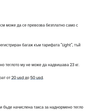
 см може да се превозва безплатно само с
регистриран багаж към тарифата "Light", тъй
но теглото му не може да надвишава 23 кг.
рат от
20 usd
до
50 usd
.
 ви бъде начислена такса за наднормено тегло