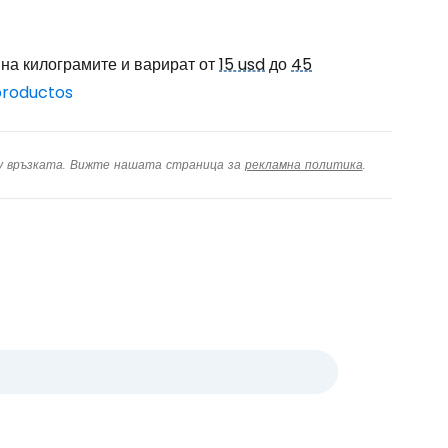
 на килограмите и варират от
15 usd
до
45
productos
ху връзката. Вижте нашата страница за
рекламна политика
.