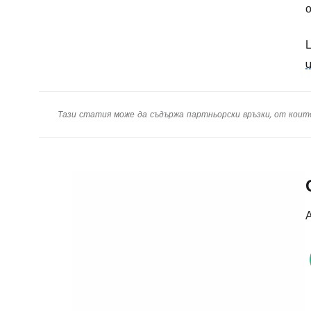
о
Тази статия може да съдържа партньорски връзки, от коит
А