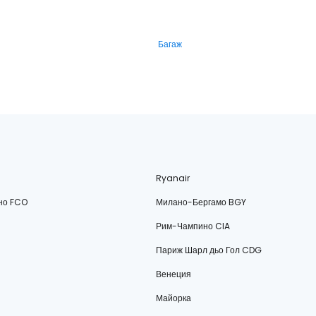
Багаж
Ryanair
но FCO
Милано-Бергамо BGY
Рим-Чампино CIA
Париж Шарл дьо Гол CDG
Венеция
Майорка