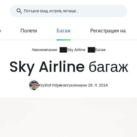
e
Полети
Багаж
Регистрация на
Авиокомпании
Sky Airline
Багаж
Sky Airline багаж
Kryštof Hájek
актуализиран 26. 11. 2024