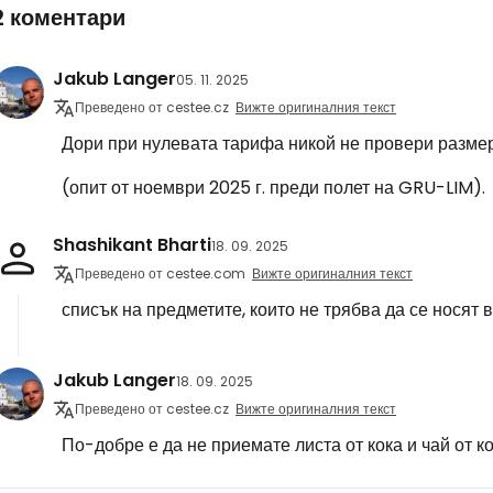
2 коментари
Jakub Langer
05. 11. 2025
Преведено от cestee.cz
Вижте оригиналния текст
Дори при нулевата тарифа никой не провери размер
(опит от ноември 2025 г. преди полет на GRU-LIM).
Shashikant Bharti
18. 09. 2025
Преведено от cestee.com
Вижте оригиналния текст
списък на предметите, които не трябва да се носят 
Jakub Langer
18. 09. 2025
Преведено от cestee.cz
Вижте оригиналния текст
По-добре е да не приемате листа от кока и чай от ко