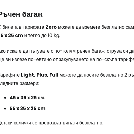
Ръчен багаж
С билета в тарифата
Zero
можете да вземете безплатно сам
35 x 25 cm
и тегло до 10 kg.
ко искате да пътувате с по-голям ръчен багаж, струва си да 
е ви излезе по-евтино от закупуването на по-скъпа тарифа
Тарифите
Light, Plus, Full
можете да носите безплатно 2 ръчн
следните размери:
45 x 35 x 25 см.
55 x 35 x 25 cm
етски колички се превозват винаги безплатно.