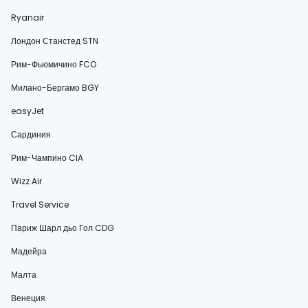
Ryanair
Лондон Станстед STN
Рим-Фьюмичино FCO
Милано-Бергамо BGY
easyJet
Сардиния
Рим-Чампино CIA
Wizz Air
Travel Service
Париж Шарл дьо Гол CDG
Мадейра
Малта
Венеция