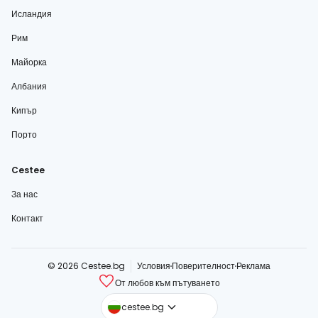
Исландия
Рим
Майорка
Албания
Кипър
Порто
Cestee
За нас
Контакт
© 2026 Cestee.bg
Условия
Поверителност
Реклама
От любов към пътуването
cestee.com
cestee.bg