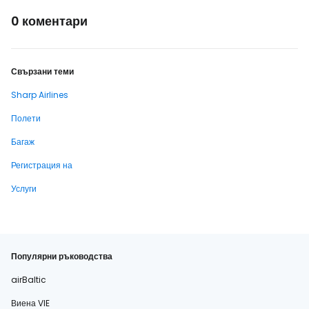
0 коментари
Свързани теми
Sharp Airlines
Полети
Багаж
Регистрация на
Услуги
Популярни ръководства
airBaltic
Виена VIE