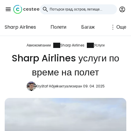
Sharp Airlines
Полети
Багаж
Още
Влезте в Cestee
... световната общност на туристите
Авиокомпании
Sharp Airlines
Услуги
Sharp Airlines услуги по
Продължете с Google
време на полет
Kryštof Hájek
актуализиран 09. 04. 2025
Продължете с Facebook
Продължете с имейл