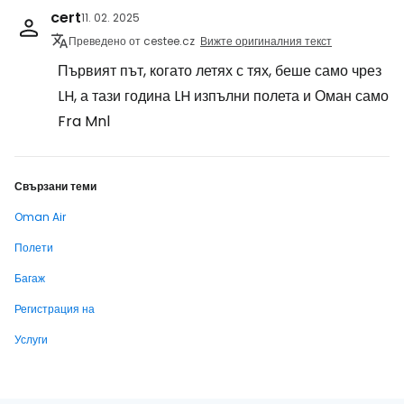
cert
11. 02. 2025
Преведено от cestee.cz
Вижте оригиналния текст
Първият път, когато летях с тях, беше само чрез
LH, а тази година LH изпълни полета и Оман само
Fra Mnl
Свързани теми
Oman Air
Полети
Багаж
Регистрация на
Услуги