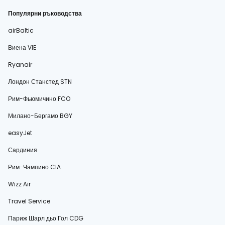
Популярни ръководства
airBaltic
Виена VIE
Ryanair
Лондон Станстед STN
Рим-Фьюмичино FCO
Милано-Бергамо BGY
easyJet
Сардиния
Рим-Чампино CIA
Wizz Air
Travel Service
Париж Шарл дьо Гол CDG