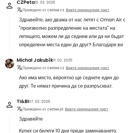
CZPeta
10. 02. 2025
Преведено от cestee.cz
Вижте оригиналния текст
Здравейте, ако двама от нас летят с Oman Air с
"произволно разпределение на местата" на
летището, можем ли да седнем или да ни бъдат
определени места един до друг? Благодаря ви
Michal Jakubík
11. 02. 2025
Преведено от cestee.cz
Вижте оригиналния текст
Ако има място, вероятно ще седнете един до
друг. Те нямат причина да се разпръскват.
TI&BI
07. 02. 2025
Преведено от cestee.pl
Вижте оригиналния текст
Здравейте
Купих си билети 10 дни преди заминаването.