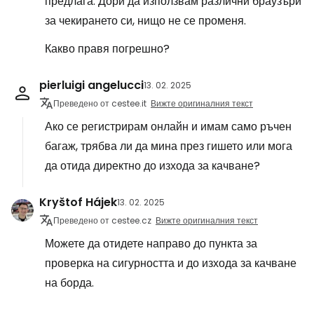
предлага. Дори да използвам различни браузъри
за чекирането си, нищо не се променя.
Какво правя погрешно?
pierluigi angelucci
13. 02. 2025
Преведено от cestee.it
Вижте оригиналния текст
Ако се регистрирам онлайн и имам само ръчен
багаж, трябва ли да мина през гишето или мога
да отида директно до изхода за качване?
Kryštof Hájek
13. 02. 2025
Преведено от cestee.cz
Вижте оригиналния текст
Можете да отидете направо до пункта за
проверка на сигурността и до изхода за качване
на борда.