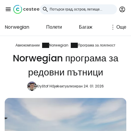
Norwegian
Полети
Багаж
Още
Влезте в Cestee
... световната общност на туристите
Авиокомпании
Norwegian
Програма за лоялност
Norwegian програма за
Продължете с Google
редовни пътници
Kryštof Hájek
актуализиран 24. 01. 2026
Продължете с Facebook
Продължете с имейл