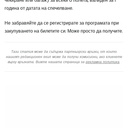
чекиране или багаж) за всеки 6 полета, валиден за 1
година от датата на спечелване.
Не забравяйте да се регистрирате за програмата при
закупуването на билетите си. Може просто да получите.
Тази статия може да съдържа партньорски връзки, от които
нашият редакционен екип може да получи комисиони, ако кликнете
върху връзката. Вижте нашата страница за
рекламна политика
.