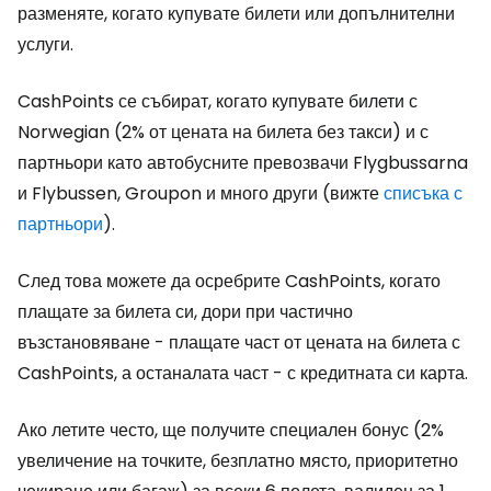
разменяте, когато купувате билети или допълнителни
услуги.
CashPoints се събират, когато купувате билети с
Norwegian (2% от цената на билета без такси) и с
партньори като автобусните превозвачи Flygbussarna
и Flybussen, Groupon и много други (вижте
списъка с
партньори
).
След това можете да осребрите CashPoints, когато
плащате за билета си, дори при частично
възстановяване - плащате част от цената на билета с
CashPoints, а останалата част - с кредитната си карта.
Ако летите често, ще получите специален бонус (2%
увеличение на точките, безплатно място, приоритетно