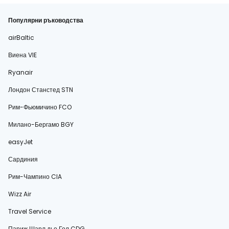
Популярни ръководства
airBaltic
Виена VIE
Ryanair
Лондон Станстед STN
Рим-Фьюмичино FCO
Милано-Бергамо BGY
easyJet
Сардиния
Рим-Чампино CIA
Wizz Air
Travel Service
Париж Шарл дьо Гол CDG