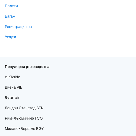
Полети
Багаж
Регистрация на
Услуги
Популярни ръководства
airBaltic
Виена VIE
Ryanair
Лондон Станстед STN
Рим-Фьюмичино FCO
Милано-Бергамо BGY