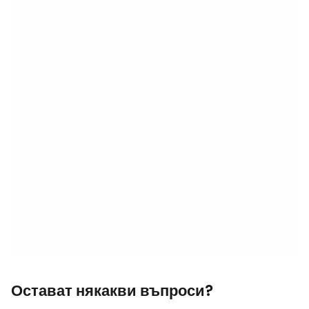
Остават някакви въпроси?