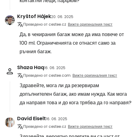
контактни лещи, парфюм?
Kryštof Hájek
20. 06. 2025
Преведено от cestee.cz
Вижте оригиналния текст
Да, в чекирания багаж може да има повече от
100 ml. Ограниченията се отнасят само за
ръчния багаж.
Shaza Haq
16. 06. 2025
Преведено от cestee.com
Вижте оригиналния текст
Здравейте, мога ли да резервирам
допълнителен багаж, ако имам нужда. Как мога
да направя това и до кога трябва да го направя?
David Eiselt
16. 06. 2025
Преведено от cestee.cz
Вижте оригиналния текст
Здравейте, вероятно полетите ви са част от