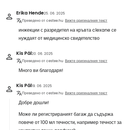
Erika Hende
25. 06. 2025
Преведено от cestee.hu
Вижте оригиналния текст
инжекции с разредител на кръвта clexane се
нуждаят от медицинско свидетелство
Kis Pál
20. 06. 2025
Преведено от cestee.hu
Вижте оригиналния текст
Много ви благодаря!
Kis Pál
19. 06. 2025
Преведено от cestee.hu
Вижте оригиналния текст
Добре дошли!
Може ли регистрираният багаж да съдържа
повече от 100 мл течности, например течност за