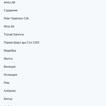
easyJet
Сардиния
Рим-Чампино CIA
Wizz Air
Travel Service
Париж Шарл дьо Гол CDG
Мадейра
Малта
Венеция
Исландия
Рим
Албания
Кипър