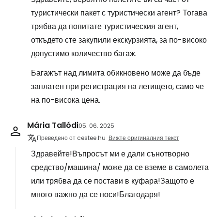
туристически пакет с туристически агент? Тогава
трябва да попитате туристическия агент,
откъдето сте закупили екскурзията, за по-високо
допустимо количество багаж.
Багажът над лимита обикновено може да бъде
заплатен при регистрация на летището, само че
на по-висока цена.
Mária Tallódi
05. 06. 2025
Преведено от cestee.hu
Вижте оригиналния текст
Здравейте!Въпросът ми е дали сънотворно
средство/машина/ може да се вземе в самолета
или трябва да се постави в куфара!Защото е
много важно да се носи!Благодаря!