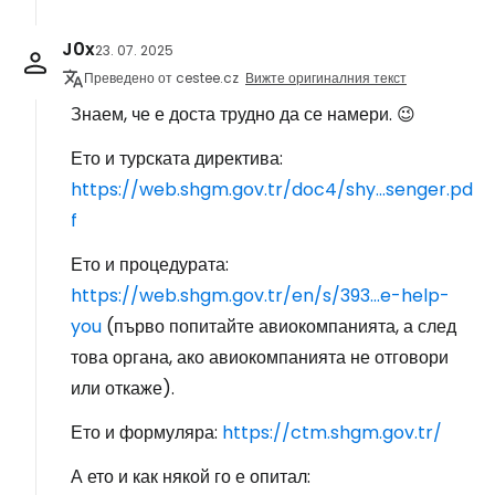
J0x
23. 07. 2025
Преведено от cestee.cz
Вижте оригиналния текст
Знаем, че е доста трудно да се намери. 😉
Ето и турската директива:
https://web.shgm.gov.tr/doc4/shy...senger.pd
f
Ето и процедурата:
https://web.shgm.gov.tr/en/s/393...e-help-
you
(първо попитайте авиокомпанията, а след
това органа, ако авиокомпанията не отговори
или откаже).
Ето и формуляра:
https://ctm.shgm.gov.tr/
А ето и как някой го е опитал: