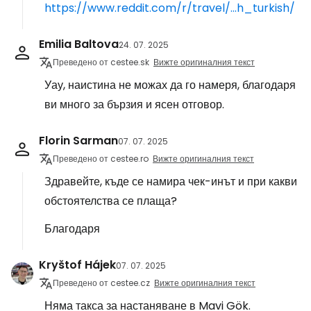
https://www.reddit.com/r/travel/...h_turkish/
Emilia Baltova
24. 07. 2025
Преведено от cestee.sk
Вижте оригиналния текст
Уау, наистина не можах да го намеря, благодаря
ви много за бързия и ясен отговор.
Florin Sarman
07. 07. 2025
Преведено от cestee.ro
Вижте оригиналния текст
Здравейте, къде се намира чек-инът и при какви
обстоятелства се плаща?
Благодаря
Kryštof Hájek
07. 07. 2025
Преведено от cestee.cz
Вижте оригиналния текст
Няма такса за настаняване в Mavi Gök.