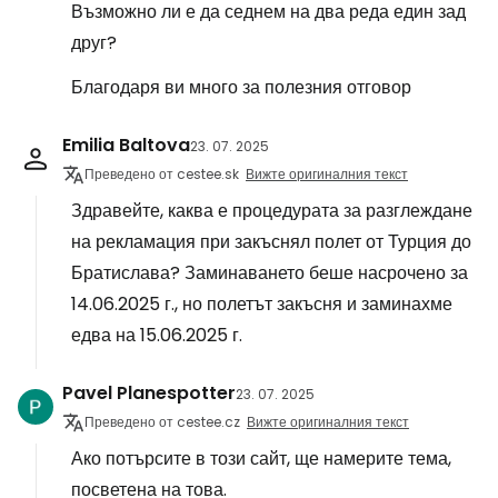
Възможно ли е да седнем на два реда един зад
друг?
Благодаря ви много за полезния отговор
Emilia Baltova
23. 07. 2025
Преведено от cestee.sk
Вижте оригиналния текст
Здравейте, каква е процедурата за разглеждане
на рекламация при закъснял полет от Турция до
Братислава? Заминаването беше насрочено за
14.06.2025 г., но полетът закъсня и заминахме
едва на 15.06.2025 г.
Pavel Planespotter
23. 07. 2025
Преведено от cestee.cz
Вижте оригиналния текст
Ако потърсите в този сайт, ще намерите тема,
посветена на това.