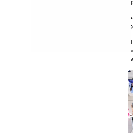
Ч
и
а