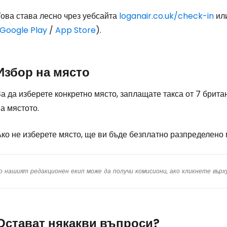
Това става лесно чрез уебсайта
loganair.co.uk/check-in
или
Google Play
/
App Store
).
Избор на място
а да изберете конкретно място, заплащате такса от 7 брита
а мястото.
ко не изберете място, ще ви бъде безплатно разпределено 
о нашият редакционен екип може да получи комисиони, ако кликнете вър
Остават някакви въпроси?