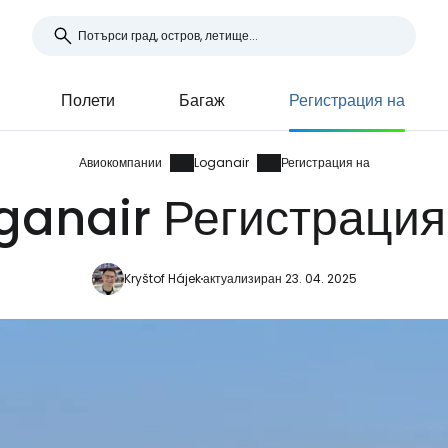
Полети
Багаж
Регистрация на
Авиокомпании
Loganair
Регистрация на
ganair Регистрация
Kryštof Hájek
актуализиран 23. 04. 2025