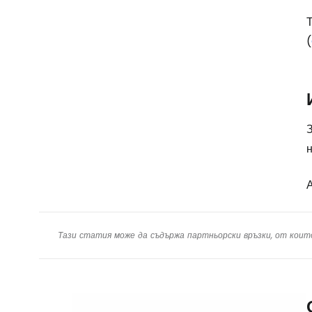
(
З
н
А
Тази статия може да съдържа партньорски връзки, от коит