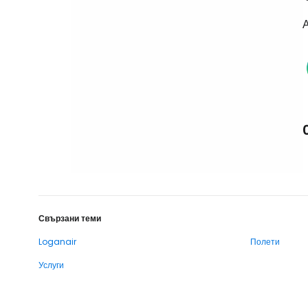
А
Свързани теми
Loganair
Полети
Услуги