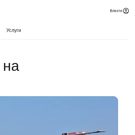
Влезте
Услуги
 на