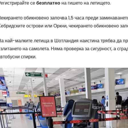
Регистрирайте се
безплатно
на гишето на летището.
екирането обикновено започва 1,5 часа преди заминаването
Хебридските острови или Оркни, чекирането обикновено за
На най-малките летища в Шотландия наистина трябва да пр
злитането на самолета. Няма проверка за сигурност, а сгр
втобусни спирки.
Влезте в Ce
... световната общност на туристите
Пр