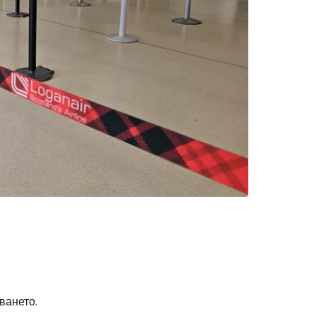
дължете с Facebook
дължете с имейл
ването.