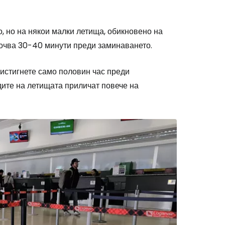
, но на някои малки летища, обикновено на
почва 30-40 минути преди заминаването.
истигнете само половин час преди
адите на летищата приличат повече на
stee
одължете с Google