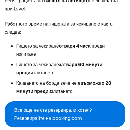
Регистрацията на
гишето на летището
е безплатна
при Level.
Работното време на гишетата за чекиране е както
следва:
Гишето за чекиране
отваря 4 часа
преди
излитане
Гишето за чекиране
затваря 60 минути
преди
излитането
Качването на борда вече не е
възможно 20
минути преди
излитането
Все още не сте резервирали хотел?
Резервирайте на booking.com