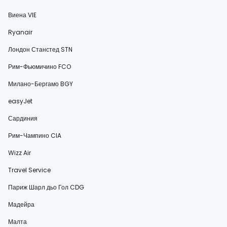
Виена VIE
Ryanair
Лондон Станстед STN
Рим-Фьюмичино FCO
Милано-Бергамо BGY
easyJet
Сардиния
Рим-Чампино CIA
Wizz Air
Travel Service
Париж Шарл дьо Гол CDG
Мадейра
Малта