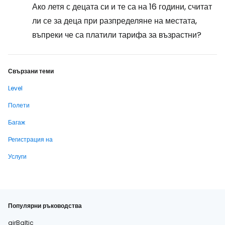
Ако летя с децата си и те са на 16 години, считат
ли се за деца при разпределяне на местата,
въпреки че са платили тарифа за възрастни?
Свързани теми
Level
Полети
Багаж
Регистрация на
Услуги
Популярни ръководства
airBaltic