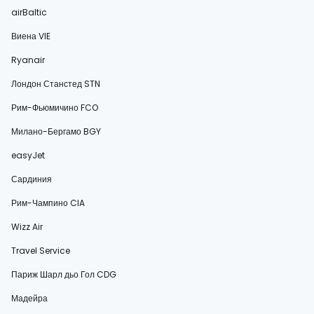
airBaltic
Виена VIE
Ryanair
Лондон Станстед STN
Рим-Фьюмичино FCO
Милано-Бергамо BGY
easyJet
Сардиния
Рим-Чампино CIA
Wizz Air
Travel Service
Париж Шарл дьо Гол CDG
Мадейра