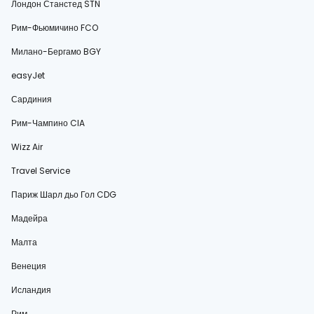
Лондон Станстед STN
Рим-Фьюмичино FCO
Милано-Бергамо BGY
easyJet
Сардиния
Рим-Чампино CIA
Wizz Air
Travel Service
Париж Шарл дьо Гол CDG
Мадейра
Малта
Венеция
Исландия
Рим