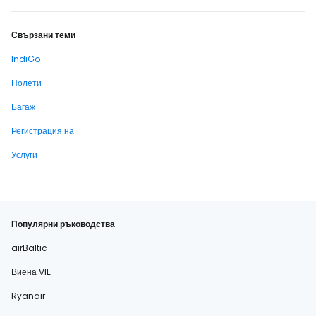
Свързани теми
IndiGo
Полети
Багаж
Регистрация на
Услуги
Популярни ръководства
airBaltic
Виена VIE
Ryanair