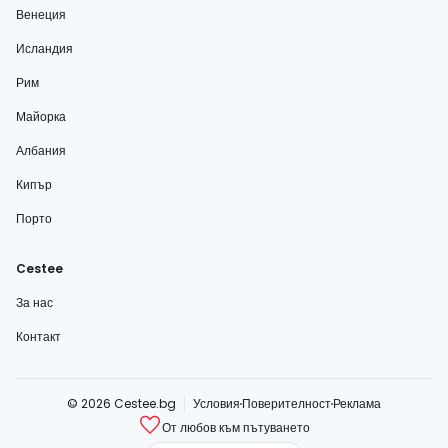
Венеция
Исландия
Рим
Майорка
Албания
Кипър
Порто
Cestee
За нас
Контакт
© 2026 Cestee.bg
Условия
Поверителност
Реклама
От любов към пътуването
cestee.com