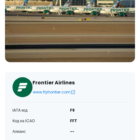
Frontier Airlines
www.flyfrontier.com
IATA код
F9
Код на ICAO
FFT
Алианс
--