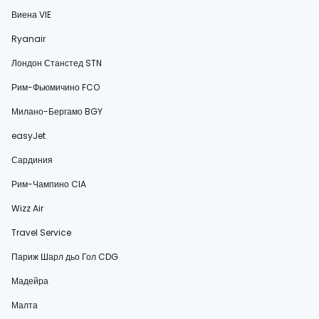
Виена VIE
Ryanair
Лондон Станстед STN
Рим-Фьюмичино FCO
Милано-Бергамо BGY
easyJet
Сардиния
Рим-Чампино CIA
Wizz Air
Travel Service
Париж Шарл дьо Гол CDG
Мадейра
Малта